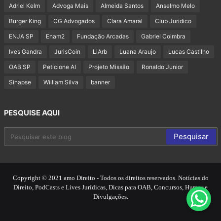
Adriel Kelm
Advoga Mais
Almeida Santos
Anselmo Melo
Burger King
CG Advogados
Clara Amaral
Club Juridico
ENJA SP
Enam2
Fundação Arcadas
Gabriel Coimbra
Ives Gandra
JurisCoin
LiArb
Luana Araujo
Lucas Castilho
OAB SP
Peticione AI
Projeto Missão
Ronaldo Junior
Sinapse
William Silva
banner
PESQUISE AQUI
Copyright © 2021 amo Direito - Todos os direitos reservados. Notícias do
Direito, PodCasts e Lives Jurídicas, Dicas para OAB, Concursos, Humor e
Divulgações.