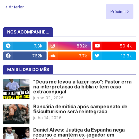
Anterior
Próxima
NOS ACOMPANHE...
7.3k
882k
50.4k
762k
7.7k
12.3k
MAIS LIDAS DO MÊS
“Deus me levou a fazer isso”: Pastor erra
na interpretação da bíblia e tem caso
extraconjugal
junho 02, 2025
Bancária demitida após campeonato de
fisiculturismo será reintegrada
julho 14, 2026
Daniel Alves: Justiça da Espanha nega
recurso e mantém ex-jogador em