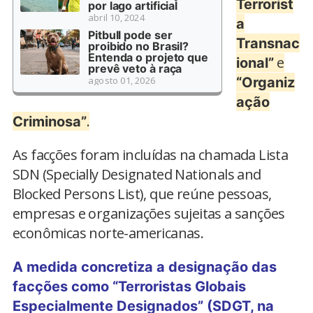
Terrorist
por lago artificial
abril 10, 2024
a
Pitbull pode ser
Transnac
proibido no Brasil?
Entenda o projeto que
e
ional”
prevê veto à raça
agosto 01, 2026
“Organiz
ação
.
Criminosa”
As facções foram incluídas na chamada Lista
SDN (Specially Designated Nationals and
Blocked Persons List), que reúne pessoas,
empresas e organizações sujeitas a sanções
econômicas norte-americanas.
A medida concretiza a designação das
facções como “Terroristas Globais
Especialmente Designados” (SDGT, na