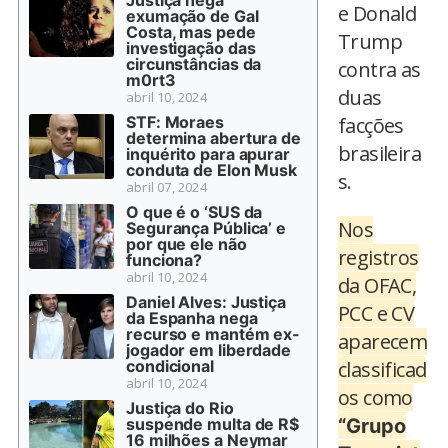
e Donald
exumação de Gal
Costa, mas pede
Trump
investigação das
circunstâncias da
contra as
m0rt3
duas
abril 10, 2024
STF: Moraes
facções
determina abertura de
brasileira
inquérito para apurar
conduta de Elon Musk
s.
abril 07, 2024
O que é o ‘SUS da
Nos
Segurança Pública’ e
por que ele não
registros
funciona?
abril 10, 2024
da OFAC,
Daniel Alves: Justiça
PCC e CV
da Espanha nega
recurso e mantém ex-
aparecem
jogador em liberdade
condicional
classificad
abril 10, 2024
os como
Justiça do Rio
suspende multa de R$
“Grupo
16 milhões a Neymar