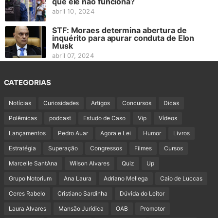
que ele não funciona?
abril 10, 2024
STF: Moraes determina abertura de
inquérito para apurar conduta de Elon
Musk
abril 07, 2024
CATEGORIAS
Notícias
Curiosidades
Artigos
Concursos
Dicas
Polêmicas
podcast
Estudo de Caso
Vip
Vídeos
Lançamentos
Pedro Auar
Agora e Lei
Humor
Livros
Estratégia
Superação
Congressos
Filmes
Cursos
Marcelle SantAna
Wilson Alvares
Quiz
Up
Grupo Notorium
Ana Laura
Adriano Mellega
Caio de Luccas
Ceres Rabelo
Cristiano Sardinha
Dúvida do Leitor
Laura Alvares
Mansão Jurídica
OAB
Promotor