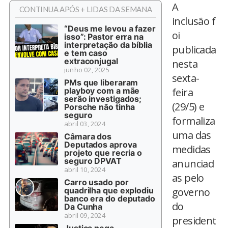
A
CONTINUA APÓS + LIDAS DA SEMANA
inclusão f
“Deus me levou a fazer
oi
isso”: Pastor erra na
interpretação da bíblia
publicada
e tem caso
extraconjugal
nesta
junho 02, 2025
sexta-
PMs que liberaram
playboy com a mãe
feira
serão investigados;
(29/5) e
Porsche não tinha
seguro
formaliza
abril 03, 2024
uma das
Câmara dos
Deputados aprova
medidas
projeto que recria o
seguro DPVAT
anunciad
abril 10, 2024
as pelo
Carro usado por
quadrilha que explodiu
governo
banco era do deputado
do
Da Cunha
abril 09, 2024
president
Justiça nega