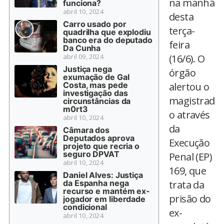
na manhã
funciona?
abril 10, 2024
desta
Carro usado por
terça-
quadrilha que explodiu
banco era do deputado
feira
Da Cunha
abril 09, 2024
(16/6). O
Justiça nega
órgão
exumação de Gal
Costa, mas pede
alertou o
investigação das
magistrad
circunstâncias da
m0rt3
o através
abril 10, 2024
da
Câmara dos
Deputados aprova
Execução
projeto que recria o
seguro DPVAT
Penal (EP)
abril 10, 2024
169, que
Daniel Alves: Justiça
da Espanha nega
trata da
recurso e mantém ex-
prisão do
jogador em liberdade
condicional
ex-
abril 10, 2024