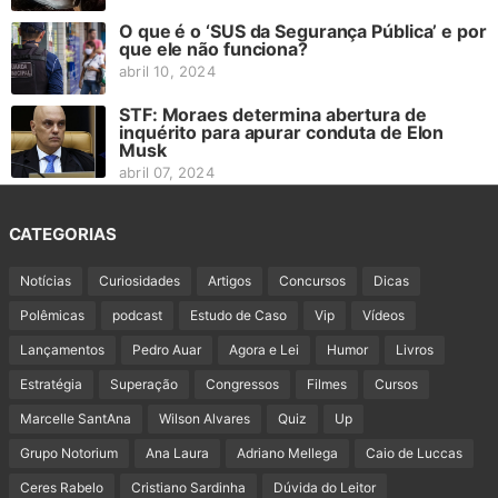
O que é o ‘SUS da Segurança Pública’ e por
que ele não funciona?
abril 10, 2024
STF: Moraes determina abertura de
inquérito para apurar conduta de Elon
Musk
abril 07, 2024
CATEGORIAS
Notícias
Curiosidades
Artigos
Concursos
Dicas
Polêmicas
podcast
Estudo de Caso
Vip
Vídeos
Lançamentos
Pedro Auar
Agora e Lei
Humor
Livros
Estratégia
Superação
Congressos
Filmes
Cursos
Marcelle SantAna
Wilson Alvares
Quiz
Up
Grupo Notorium
Ana Laura
Adriano Mellega
Caio de Luccas
Ceres Rabelo
Cristiano Sardinha
Dúvida do Leitor