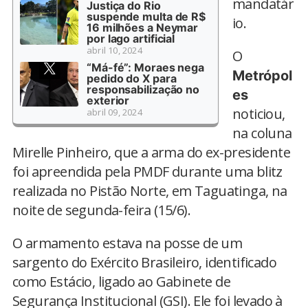
mandatár
Justiça do Rio
suspende multa de R$
io.
16 milhões a Neymar
por lago artificial
abril 10, 2024
O
“Má-fé”: Moraes nega
Metrópol
pedido do X para
responsabilização no
es
exterior
noticiou,
abril 09, 2024
na coluna
Mirelle Pinheiro, que a arma do ex-presidente
foi apreendida pela PMDF durante uma blitz
realizada no Pistão Norte, em Taguatinga, na
noite de segunda-feira (15/6).
O armamento estava na posse de um
sargento do Exército Brasileiro, identificado
como Estácio, ligado ao Gabinete de
Segurança Institucional (GSI). Ele foi levado à