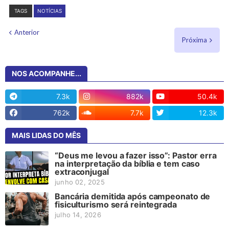
TAGS
NOTÍCIAS
Anterior
Próxima
NOS ACOMPANHE...
7.3k
882k
50.4k
762k
7.7k
12.3k
MAIS LIDAS DO MÊS
“Deus me levou a fazer isso”: Pastor erra
na interpretação da bíblia e tem caso
extraconjugal
junho 02, 2025
Bancária demitida após campeonato de
fisiculturismo será reintegrada
julho 14, 2026