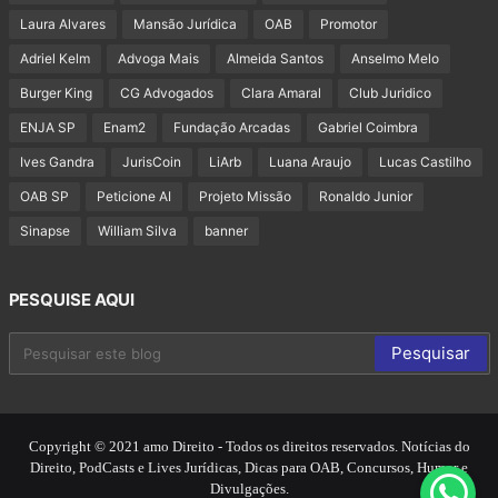
Laura Alvares
Mansão Jurídica
OAB
Promotor
Adriel Kelm
Advoga Mais
Almeida Santos
Anselmo Melo
Burger King
CG Advogados
Clara Amaral
Club Juridico
ENJA SP
Enam2
Fundação Arcadas
Gabriel Coimbra
Ives Gandra
JurisCoin
LiArb
Luana Araujo
Lucas Castilho
OAB SP
Peticione AI
Projeto Missão
Ronaldo Junior
Sinapse
William Silva
banner
PESQUISE AQUI
Copyright © 2021 amo Direito - Todos os direitos reservados. Notícias do
Direito, PodCasts e Lives Jurídicas, Dicas para OAB, Concursos, Humor e
Divulgações.