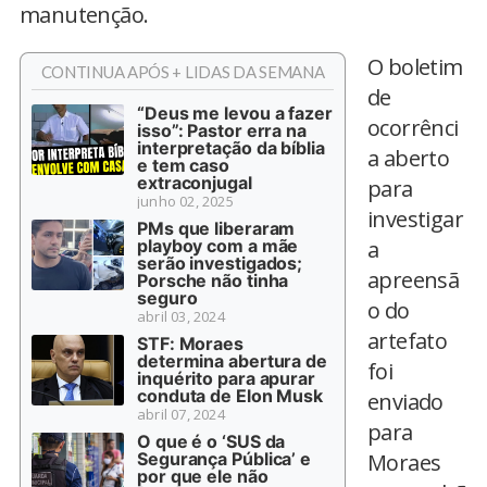
manutenção.
O boletim
CONTINUA APÓS + LIDAS DA SEMANA
de
“Deus me levou a fazer
ocorrênci
isso”: Pastor erra na
interpretação da bíblia
a aberto
e tem caso
extraconjugal
para
junho 02, 2025
investigar
PMs que liberaram
playboy com a mãe
a
serão investigados;
apreensã
Porsche não tinha
seguro
o do
abril 03, 2024
artefato
STF: Moraes
determina abertura de
foi
inquérito para apurar
conduta de Elon Musk
enviado
abril 07, 2024
para
O que é o ‘SUS da
Segurança Pública’ e
Moraes
por que ele não