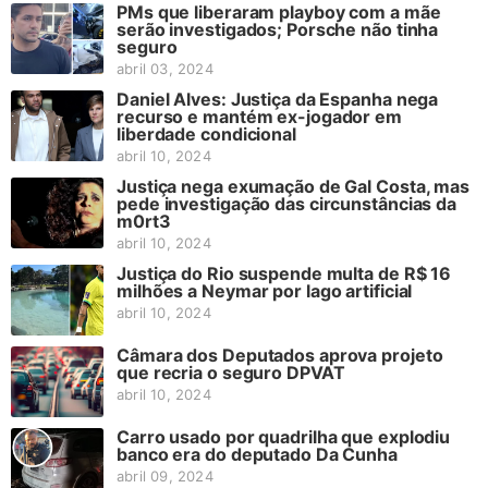
PMs que liberaram playboy com a mãe
serão investigados; Porsche não tinha
seguro
abril 03, 2024
Daniel Alves: Justiça da Espanha nega
recurso e mantém ex-jogador em
liberdade condicional
abril 10, 2024
Justiça nega exumação de Gal Costa, mas
pede investigação das circunstâncias da
m0rt3
abril 10, 2024
Justiça do Rio suspende multa de R$ 16
milhões a Neymar por lago artificial
abril 10, 2024
Câmara dos Deputados aprova projeto
que recria o seguro DPVAT
abril 10, 2024
Carro usado por quadrilha que explodiu
banco era do deputado Da Cunha
abril 09, 2024