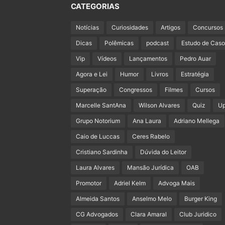
CATEGORIAS
Notícias
Curiosidades
Artigos
Concursos
Dicas
Polêmicas
podcast
Estudo de Caso
Vip
Vídeos
Lançamentos
Pedro Auar
Agora e Lei
Humor
Livros
Estratégia
Superação
Congressos
Filmes
Cursos
Marcelle SantAna
Wilson Alvares
Quiz
U
Grupo Notorium
Ana Laura
Adriano Mellega
Caio de Luccas
Ceres Rabelo
Cristiano Sardinha
Dúvida do Leitor
Laura Alvares
Mansão Jurídica
OAB
Promotor
Adriel Kelm
Advoga Mais
Almeida Santos
Anselmo Melo
Burger King
CG Advogados
Clara Amaral
Club Juridico