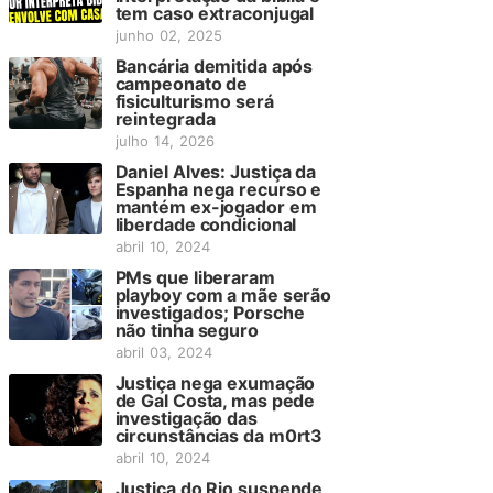
tem caso extraconjugal
junho 02, 2025
Bancária demitida após
campeonato de
fisiculturismo será
reintegrada
julho 14, 2026
Daniel Alves: Justiça da
Espanha nega recurso e
mantém ex-jogador em
liberdade condicional
abril 10, 2024
PMs que liberaram
playboy com a mãe serão
investigados; Porsche
não tinha seguro
abril 03, 2024
Justiça nega exumação
de Gal Costa, mas pede
investigação das
circunstâncias da m0rt3
abril 10, 2024
Justiça do Rio suspende