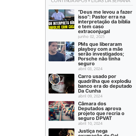
CONTINUA APÓS + LIDAS DA SEMANA
“Deus me levou a fazer
isso”: Pastor erra na
interpretação da bíblia
e tem caso
extraconjugal
junho 02, 2025
PMs que liberaram
playboy com a mãe
serão investigados;
Porsche não tinha
seguro
abril 03, 2024
Carro usado por
quadrilha que explodiu
banco era do deputado
Da Cunha
abril 09, 2024
Câmara dos
Deputados aprova
projeto que recria o
seguro DPVAT
abril 10, 2024
Justiça nega
exumação de Gal