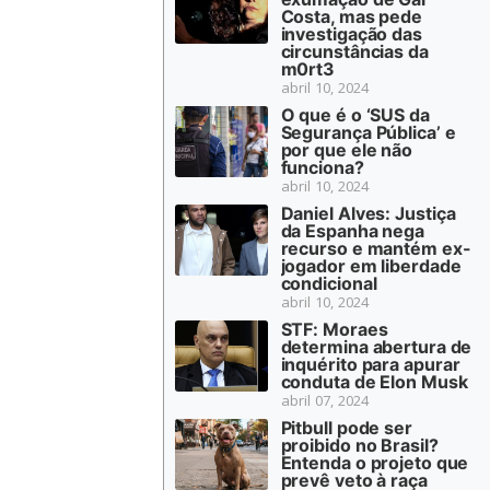
Costa, mas pede
investigação das
circunstâncias da
m0rt3
abril 10, 2024
O que é o ‘SUS da
Segurança Pública’ e
por que ele não
funciona?
abril 10, 2024
Daniel Alves: Justiça
da Espanha nega
recurso e mantém ex-
jogador em liberdade
condicional
abril 10, 2024
STF: Moraes
determina abertura de
inquérito para apurar
conduta de Elon Musk
abril 07, 2024
Pitbull pode ser
proibido no Brasil?
Entenda o projeto que
prevê veto à raça