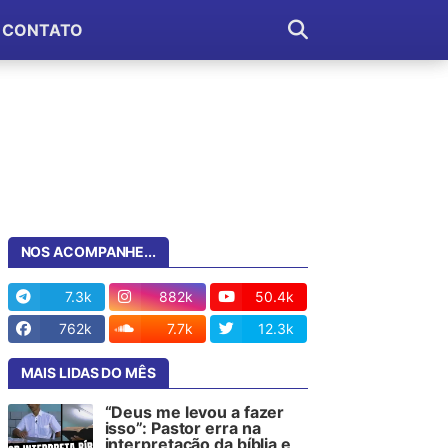
CONTATO
NOS ACOMPANHE...
7.3k
882k
50.4k
762k
7.7k
12.3k
MAIS LIDAS DO MÊS
“Deus me levou a fazer
isso”: Pastor erra na
interpretação da bíblia e