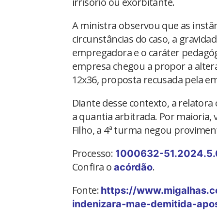
irrisório ou exorbitante.
A ministra observou que as instâ
circunstâncias do caso, a gravidad
empregadora e o caráter pedagó
empresa chegou a propor a altera
12x36, proposta recusada pela e
Diante desse contexto, a relatora
a quantia arbitrada. Por maioria, 
Filho, a 4ª turma negou provimen
Processo:
1000632-51.2024.5.
Confira o
.
acórdão
Fonte:
https://www.migalhas.
indenizara-mae-demitida-apos