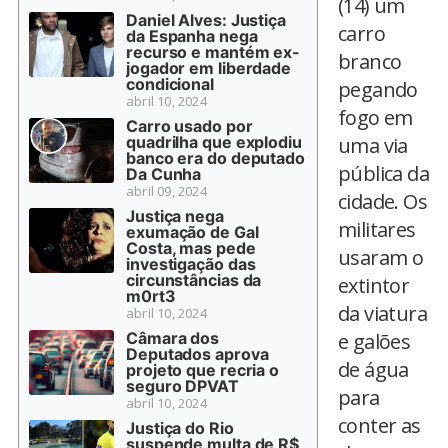
(14) um
Daniel Alves: Justiça
carro
da Espanha nega
recurso e mantém ex-
branco
jogador em liberdade
condicional
pegando
abril 10, 2024
fogo em
Carro usado por
quadrilha que explodiu
uma via
banco era do deputado
pública da
Da Cunha
abril 09, 2024
cidade. Os
Justiça nega
militares
exumação de Gal
Costa, mas pede
usaram o
investigação das
circunstâncias da
extintor
m0rt3
da viatura
abril 10, 2024
Câmara dos
e galões
Deputados aprova
de água
projeto que recria o
seguro DPVAT
para
abril 10, 2024
conter as
Justiça do Rio
suspende multa de R$