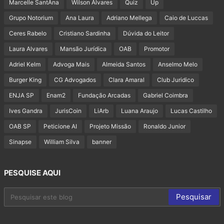
Marcelle SantAna
Wilson Alvares
Quiz
Up
Grupo Notorium
Ana Laura
Adriano Mellega
Caio de Luccas
Ceres Rabelo
Cristiano Sardinha
Dúvida do Leitor
Laura Alvares
Mansão Jurídica
OAB
Promotor
Adriel Kelm
Advoga Mais
Almeida Santos
Anselmo Melo
Burger King
CG Advogados
Clara Amaral
Club Juridico
ENJA SP
Enam2
Fundação Arcadas
Gabriel Coimbra
Ives Gandra
JurisCoin
LiArb
Luana Araujo
Lucas Castilho
OAB SP
Peticione AI
Projeto Missão
Ronaldo Junior
Sinapse
William Silva
banner
PESQUISE AQUI