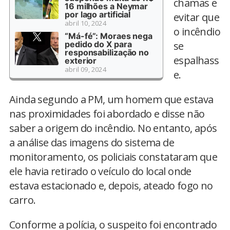
chamas e
16 milhões a Neymar
por lago artificial
evitar que
abril 10, 2024
o incêndio
“Má-fé”: Moraes nega
pedido do X para
se
responsabilização no
espalhass
exterior
abril 09, 2024
e.
Ainda segundo a PM, um homem que estava
nas proximidades foi abordado e disse não
saber a origem do incêndio. No entanto, após
a análise das imagens do sistema de
monitoramento, os policiais constataram que
ele havia retirado o veículo do local onde
estava estacionado e, depois, ateado fogo no
carro.
Conforme a polícia, o suspeito foi encontrado