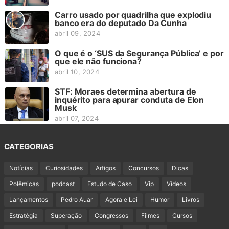
Carro usado por quadrilha que explodiu
banco era do deputado Da Cunha
abril 09, 2024
O que é o ‘SUS da Segurança Pública’ e por
que ele não funciona?
abril 10, 2024
STF: Moraes determina abertura de
inquérito para apurar conduta de Elon
Musk
abril 07, 2024
CATEGORIAS
Notícias
Curiosidades
Artigos
Concursos
Dicas
Polêmicas
podcast
Estudo de Caso
Vip
Vídeos
Lançamentos
Pedro Auar
Agora e Lei
Humor
Livros
Estratégia
Superação
Congressos
Filmes
Cursos