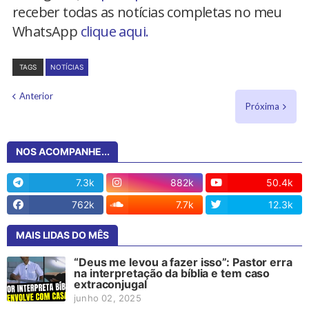
receber todas as notícias completas no meu
WhatsApp
clique aqui.
TAGS
NOTÍCIAS
Anterior
Próxima
NOS ACOMPANHE...
7.3k
882k
50.4k
762k
7.7k
12.3k
MAIS LIDAS DO MÊS
“Deus me levou a fazer isso”: Pastor erra
na interpretação da bíblia e tem caso
extraconjugal
junho 02, 2025