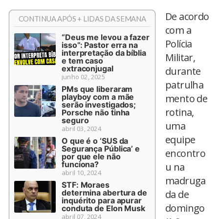
De acordo
CONTINUA APÓS + LIDAS DA SEMANA
com a
“Deus me levou a fazer
Polícia
isso”: Pastor erra na
interpretação da bíblia
Militar,
e tem caso
extraconjugal
durante
junho 02, 2025
patrulha
PMs que liberaram
playboy com a mãe
mento de
serão investigados;
rotina,
Porsche não tinha
seguro
uma
abril 03, 2024
equipe
O que é o ‘SUS da
Segurança Pública’ e
encontro
por que ele não
funciona?
u na
abril 10, 2024
madruga
STF: Moraes
determina abertura de
da de
inquérito para apurar
domingo
conduta de Elon Musk
abril 07, 2024