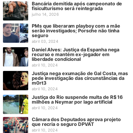
Bancária demitida após campeonato de
fisiculturismo será reintegrada
julho 14, 2026
PMs que liberaram playboy com a mãe
serão investigados; Porsche não tinha
seguro
abril 03, 2024
Daniel Alves: Justiça da Espanha nega
recurso e mantém ex-jogador em
liberdade condicional
abril 10, 2024
Justiça nega exumação de Gal Costa, mas
pede investigação das circunstâncias da
m0rt3
abril 10, 2024
Justiça do Rio suspende multa de R$ 16
milhões a Neymar por lago artificial
abril 10, 2024
Câmara dos Deputados aprova projeto
que recria o seguro DPVAT
abril 10, 2024