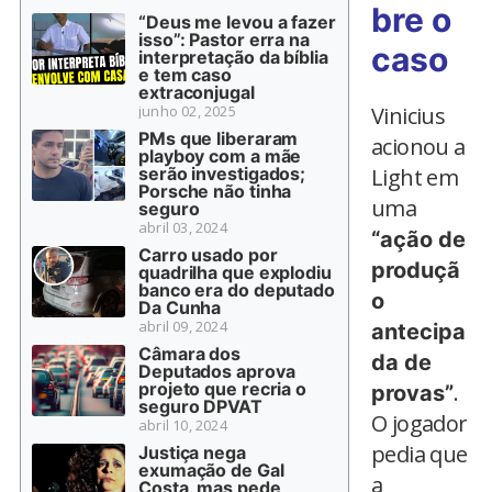
bre o
“Deus me levou a fazer
isso”: Pastor erra na
caso
interpretação da bíblia
e tem caso
extraconjugal
junho 02, 2025
Vinicius
PMs que liberaram
acionou a
playboy com a mãe
serão investigados;
Light em
Porsche não tinha
uma
seguro
abril 03, 2024
“ação de
Carro usado por
produçã
quadrilha que explodiu
banco era do deputado
o
Da Cunha
abril 09, 2024
antecipa
Câmara dos
da de
Deputados aprova
projeto que recria o
.
provas”
seguro DPVAT
O jogador
abril 10, 2024
pedia que
Justiça nega
exumação de Gal
a
Costa, mas pede