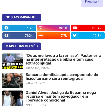
Próxima
NOS ACOMPANHE...
7.3k
882k
50.4k
762k
7.7k
12.3k
MAIS LIDAS DO MÊS
“Deus me levou a fazer isso”: Pastor erra
na interpretação da bíblia e tem caso
extraconjugal
junho 02, 2025
Bancária demitida após campeonato de
fisiculturismo será reintegrada
julho 14, 2026
Daniel Alves: Justiça da Espanha nega
recurso e mantém ex-jogador em
liberdade condicional
abril 10, 2024