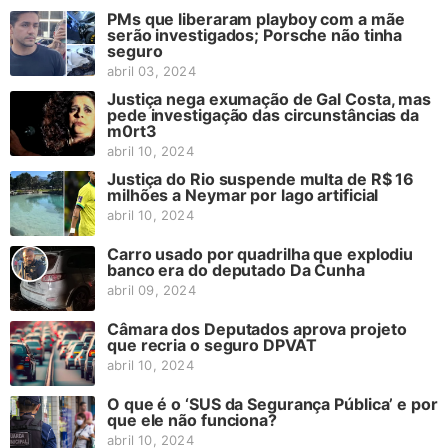
PMs que liberaram playboy com a mãe
serão investigados; Porsche não tinha
seguro
abril 03, 2024
Justiça nega exumação de Gal Costa, mas
pede investigação das circunstâncias da
m0rt3
abril 10, 2024
Justiça do Rio suspende multa de R$ 16
milhões a Neymar por lago artificial
abril 10, 2024
Carro usado por quadrilha que explodiu
banco era do deputado Da Cunha
abril 09, 2024
Câmara dos Deputados aprova projeto
que recria o seguro DPVAT
abril 10, 2024
O que é o ‘SUS da Segurança Pública’ e por
que ele não funciona?
abril 10, 2024