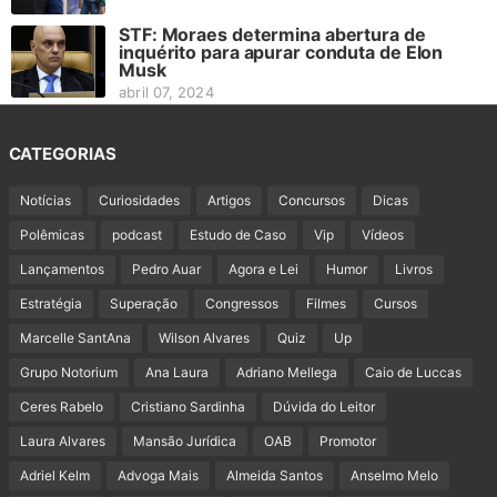
STF: Moraes determina abertura de
inquérito para apurar conduta de Elon
Musk
abril 07, 2024
CATEGORIAS
Notícias
Curiosidades
Artigos
Concursos
Dicas
Polêmicas
podcast
Estudo de Caso
Vip
Vídeos
Lançamentos
Pedro Auar
Agora e Lei
Humor
Livros
Estratégia
Superação
Congressos
Filmes
Cursos
Marcelle SantAna
Wilson Alvares
Quiz
Up
Grupo Notorium
Ana Laura
Adriano Mellega
Caio de Luccas
Ceres Rabelo
Cristiano Sardinha
Dúvida do Leitor
Laura Alvares
Mansão Jurídica
OAB
Promotor
Adriel Kelm
Advoga Mais
Almeida Santos
Anselmo Melo