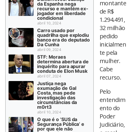
montante
da Espanha nega
recurso e mantém ex-
de R$
jogador em liberdade
condicional
1.294.491,
abril 10, 2024
32 milhão
Carro usado por
quadrilha que explodiu
pedido
banco era do deputado
inicialmen
Da Cunha
abril 09, 2024
te pela
STF: Moraes
mulher.
determina abertura de
inquérito para apurar
Cabe
conduta de Elon Musk
abril 07, 2024
recurso.
Justiça nega
exumação de Gal
Pelo
Costa, mas pede
investigação das
entendim
circunstâncias da
m0rt3
ento do
abril 10, 2024
Poder
O que é o ‘SUS da
Judiciário,
Segurança Pública’ e
por que ele não