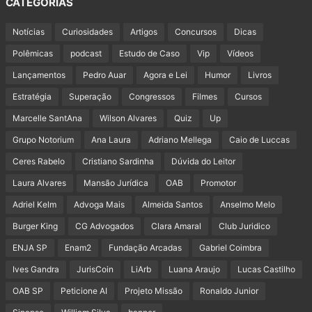
CATEGORIAS
Notícias
Curiosidades
Artigos
Concursos
Dicas
Polêmicas
podcast
Estudo de Caso
Vip
Vídeos
Lançamentos
Pedro Auar
Agora e Lei
Humor
Livros
Estratégia
Superação
Congressos
Filmes
Cursos
Marcelle SantAna
Wilson Alvares
Quiz
Up
Grupo Notorium
Ana Laura
Adriano Mellega
Caio de Luccas
Ceres Rabelo
Cristiano Sardinha
Dúvida do Leitor
Laura Alvares
Mansão Jurídica
OAB
Promotor
Adriel Kelm
Advoga Mais
Almeida Santos
Anselmo Melo
Burger King
CG Advogados
Clara Amaral
Club Juridico
ENJA SP
Enam2
Fundação Arcadas
Gabriel Coimbra
Ives Gandra
JurisCoin
LiArb
Luana Araujo
Lucas Castilho
OAB SP
Peticione AI
Projeto Missão
Ronaldo Junior