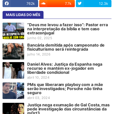
762k
7.7k
12.3k
MAIS LIDAS DO MÊS
“Deus me levou a fazer isso”: Pastor erra
na interpretação da bíblia e tem caso
extraconjugal
junho 02, 2025
Bancária demitida após campeonato de
fisiculturismo será reintegrada
julho 14, 2026
Daniel Alves: Justiça da Espanha nega
recurso e mantém ex-jogador em
liberdade condicional
abril 10, 2024
PMs que liberaram playboy com a mãe
serão investigados; Porsche não tinha
seguro
abril 03, 2024
Justiça nega exumação de Gal Costa, mas
pede investigação das circunstâncias da
m0rt3