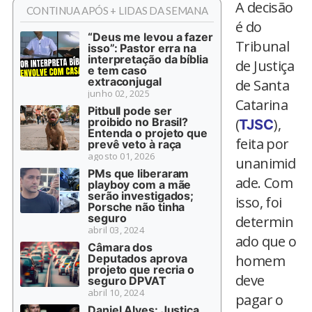
A decisão
CONTINUA APÓS + LIDAS DA SEMANA
é do
“Deus me levou a fazer
Tribunal
isso”: Pastor erra na
interpretação da bíblia
de Justiça
e tem caso
extraconjugal
de Santa
junho 02, 2025
Catarina
Pitbull pode ser
proibido no Brasil?
(
),
TJSC
Entenda o projeto que
feita por
prevê veto à raça
agosto 01, 2026
unanimid
PMs que liberaram
ade. Com
playboy com a mãe
serão investigados;
isso, foi
Porsche não tinha
seguro
determin
abril 03, 2024
ado que o
Câmara dos
Deputados aprova
homem
projeto que recria o
deve
seguro DPVAT
abril 10, 2024
pagar o
Daniel Alves: Justiça