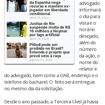
da Espanha nega
advogado
recurso e mantém ex-
informará
jogador em liberdade
condicional
o dia para
abril 10, 2024
vista e o
Justiça do Rio
suspende multa de R$
horário
16 milhões a Neymar
por lago artificial
desejado,
abril 10, 2024
além do
Pitbull pode ser
proibido no Brasil?
número
Entenda o projeto que
da ação, o
prevê veto à raça
agosto 01, 2026
nome do
relator e
do advogado, bem como a OAB, endereço e o
telefone do bacharel. O feito será entregue
no mesmo dia da solicitação.
Desde o ano passado, a Terceira Cível já havia