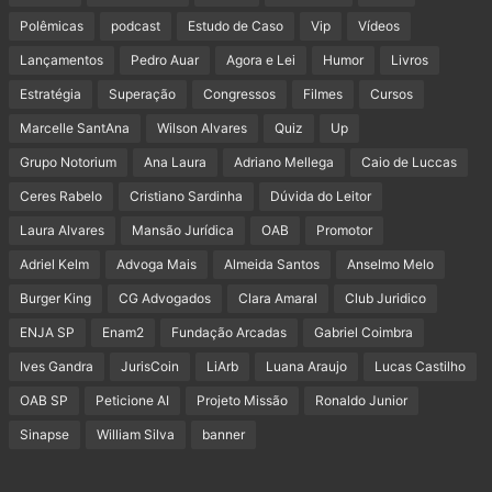
Polêmicas
podcast
Estudo de Caso
Vip
Vídeos
Lançamentos
Pedro Auar
Agora e Lei
Humor
Livros
Estratégia
Superação
Congressos
Filmes
Cursos
Marcelle SantAna
Wilson Alvares
Quiz
Up
Grupo Notorium
Ana Laura
Adriano Mellega
Caio de Luccas
Ceres Rabelo
Cristiano Sardinha
Dúvida do Leitor
Laura Alvares
Mansão Jurídica
OAB
Promotor
Adriel Kelm
Advoga Mais
Almeida Santos
Anselmo Melo
Burger King
CG Advogados
Clara Amaral
Club Juridico
ENJA SP
Enam2
Fundação Arcadas
Gabriel Coimbra
Ives Gandra
JurisCoin
LiArb
Luana Araujo
Lucas Castilho
OAB SP
Peticione AI
Projeto Missão
Ronaldo Junior
Sinapse
William Silva
banner