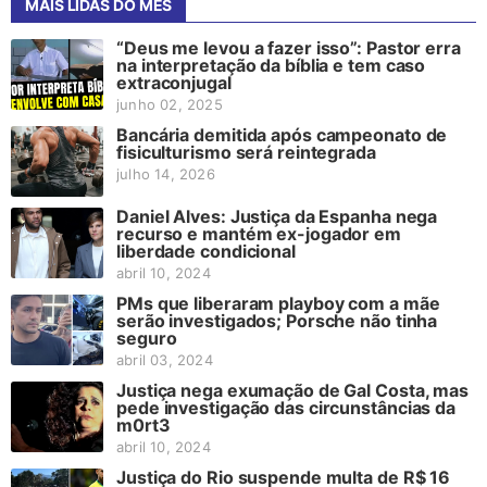
MAIS LIDAS DO MÊS
“Deus me levou a fazer isso”: Pastor erra
na interpretação da bíblia e tem caso
extraconjugal
junho 02, 2025
Bancária demitida após campeonato de
fisiculturismo será reintegrada
julho 14, 2026
Daniel Alves: Justiça da Espanha nega
recurso e mantém ex-jogador em
liberdade condicional
abril 10, 2024
PMs que liberaram playboy com a mãe
serão investigados; Porsche não tinha
seguro
abril 03, 2024
Justiça nega exumação de Gal Costa, mas
pede investigação das circunstâncias da
m0rt3
abril 10, 2024
Justiça do Rio suspende multa de R$ 16