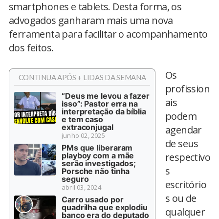
smartphones e tablets. Desta forma, os
advogados ganharam mais uma nova
ferramenta para facilitar o acompanhamento
dos feitos.
Os
CONTINUA APÓS + LIDAS DA SEMANA
profission
“Deus me levou a fazer
ais
isso”: Pastor erra na
interpretação da bíblia
podem
e tem caso
extraconjugal
agendar
junho 02, 2025
de seus
PMs que liberaram
playboy com a mãe
respectivo
serão investigados;
s
Porsche não tinha
seguro
escritório
abril 03, 2024
s ou de
Carro usado por
quadrilha que explodiu
qualquer
banco era do deputado