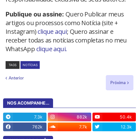
Quero Publicar meus
Publique ou assine:
artigos ou processos como Notícia (site +
Instagram)
clique aqui
; Quero assinar e
receber todas as notícias completas no meu
WhatsApp
clique aqui.
TAGS
NOTÍCIAS
Anterior
Próxima
NOS ACOMPANHE...
7.3k
882k
50.4k
762k
7.7k
12.3k