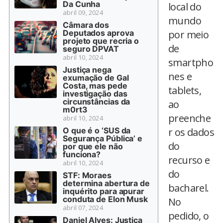
Da Cunha
local do
abril 09, 2024
mundo
Câmara dos
Deputados aprova
por meio
projeto que recria o
de
seguro DPVAT
abril 10, 2024
smartpho
Justiça nega
nes e
exumação de Gal
Costa, mas pede
tablets,
investigação das
circunstâncias da
ao
m0rt3
preenche
abril 10, 2024
O que é o ‘SUS da
r os dados
Segurança Pública’ e
do
por que ele não
funciona?
recurso e
abril 10, 2024
do
STF: Moraes
determina abertura de
bacharel.
inquérito para apurar
conduta de Elon Musk
No
abril 07, 2024
pedido, o
Daniel Alves: Justiça