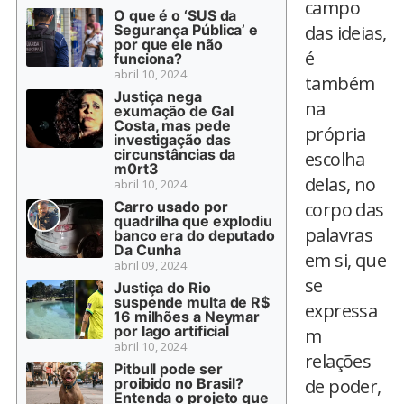
campo
O que é o ‘SUS da
Segurança Pública’ e
das ideias,
por que ele não
é
funciona?
abril 10, 2024
também
Justiça nega
na
exumação de Gal
Costa, mas pede
própria
investigação das
circunstâncias da
escolha
m0rt3
delas, no
abril 10, 2024
Carro usado por
corpo das
quadrilha que explodiu
palavras
banco era do deputado
Da Cunha
em si, que
abril 09, 2024
se
Justiça do Rio
suspende multa de R$
expressa
16 milhões a Neymar
por lago artificial
m
abril 10, 2024
relações
Pitbull pode ser
proibido no Brasil?
de poder,
Entenda o projeto que