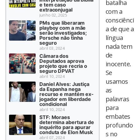
batalha
e tem caso
extraconjugal
com a
junho 02, 2025
consciênci
PMs que liberaram
playboy com a mãe
a de que a
serão investigados;
língua
Porsche não tinha
seguro
nada tem
abril 03, 2024
de
Câmara dos
Deputados aprova
inocente.
projeto que recria o
seguro DPVAT
Se
abril 10, 2024
usamos
Daniel Alves: Justiça
da Espanha nega
as
recurso e mantém ex-
palavras
jogador em liberdade
condicional
para
abril 10, 2024
embates
STF: Moraes
determina abertura de
profundo
inquérito para apurar
conduta de Elon Musk
s no
abril 07, 2024