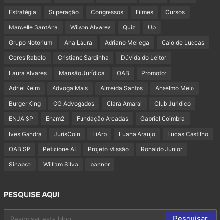
Estratégia
Superação
Congressos
Filmes
Cursos
Marcelle SantAna
Wilson Alvares
Quiz
Up
Grupo Notorium
Ana Laura
Adriano Mellega
Caio de Luccas
Ceres Rabelo
Cristiano Sardinha
Dúvida do Leitor
Laura Alvares
Mansão Jurídica
OAB
Promotor
Adriel Kelm
Advoga Mais
Almeida Santos
Anselmo Melo
Burger King
CG Advogados
Clara Amaral
Club Juridico
ENJA SP
Enam2
Fundação Arcadas
Gabriel Coimbra
Ives Gandra
JurisCoin
LiArb
Luana Araujo
Lucas Castilho
OAB SP
Peticione AI
Projeto Missão
Ronaldo Junior
Sinapse
William Silva
banner
PESQUISE AQUI