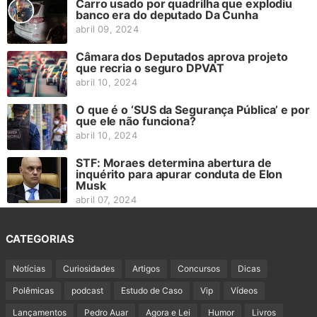
Carro usado por quadrilha que explodiu
banco era do deputado Da Cunha
abril 09, 2024
Câmara dos Deputados aprova projeto
que recria o seguro DPVAT
abril 10, 2024
O que é o ‘SUS da Segurança Pública’ e por
que ele não funciona?
abril 10, 2024
STF: Moraes determina abertura de
inquérito para apurar conduta de Elon
Musk
abril 07, 2024
CATEGORIAS
Notícias
Curiosidades
Artigos
Concursos
Dicas
Polêmicas
podcast
Estudo de Caso
Vip
Vídeos
Lançamentos
Pedro Auar
Agora e Lei
Humor
Livros