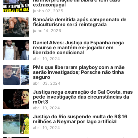
extraconjugal
junho 02, 2025
Bancária demitida após campeonato de
fisiculturismo será reintegrada
julho 14, 2026
Daniel Alves: Justiça da Espanha nega
recurso e mantém ex-jogador em
liberdade condicional
abril 10, 2024
PMs que liberaram playboy com a mãe
serão investigados; Porsche não tinha
seguro
abril 03, 2024
Justiça nega exumação de Gal Costa, mas
pede investigação das circunstâncias da
m0rt3
abril 10, 2024
Justiça do Rio suspende multa de R$ 16
milhões a Neymar por lago artificial
abril 10, 2024