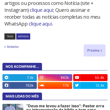
artigos ou processos como Notícia (site +
Instagram)
clique aqui
; Quero assinar e
receber todas as notícias completas no meu
WhatsApp
clique aqui.
TAGS
ARTIGOS
Anterior
Próxima
NOS ACOMPANHE...
7.3k
882k
50.4k
762k
7.7k
12.3k
MAIS LIDAS DO MÊS
“Deus me levou a fazer isso”: Pastor erra
na interpretação da bíblia e tem caso