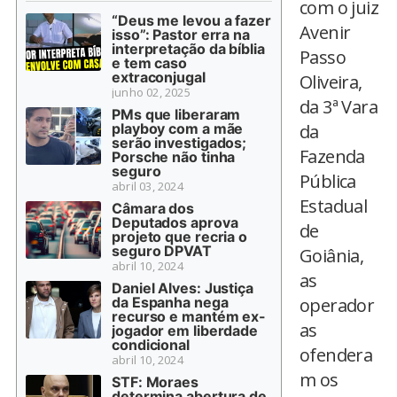
com o juiz
“Deus me levou a fazer
Avenir
isso”: Pastor erra na
interpretação da bíblia
Passo
e tem caso
extraconjugal
Oliveira,
junho 02, 2025
da 3ª Vara
PMs que liberaram
playboy com a mãe
da
serão investigados;
Fazenda
Porsche não tinha
seguro
Pública
abril 03, 2024
Estadual
Câmara dos
Deputados aprova
de
projeto que recria o
seguro DPVAT
Goiânia,
abril 10, 2024
as
Daniel Alves: Justiça
da Espanha nega
operador
recurso e mantém ex-
as
jogador em liberdade
condicional
ofendera
abril 10, 2024
m os
STF: Moraes
determina abertura de