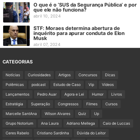
O que é o ‘SUS da Segurança Pública’ e por
que ele não funciona?
abril 10, 2024
STF: Moraes determina abertura de
inquérito para apurar conduta de Elon
Musk
abril 07, 2024
CATEGORIAS
Notícias
Curiosidades
Artigos
Concursos
Dicas
Polêmicas
podcast
Estudo de Caso
Vip
Vídeos
Lançamentos
Pedro Auar
Agora e Lei
Humor
Livros
Estratégia
Superação
Congressos
Filmes
Cursos
Marcelle SantAna
Wilson Alvares
Quiz
Up
Grupo Notorium
Ana Laura
Adriano Mellega
Caio de Luccas
Ceres Rabelo
Cristiano Sardinha
Dúvida do Leitor