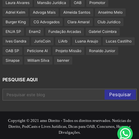
Laura Alvares
Mansão Jurídica
OAB
Promotor
Adriel Kelm
Advoga Mais
Almeida Santos
Anselmo Melo
Burger King
CG Advogados
Clara Amaral
Club Juridico
ENJA SP
Enam2
Fundação Arcadas
Gabriel Coimbra
Ives Gandra
JurisCoin
LiArb
Luana Araujo
Lucas Castilho
OAB SP
Peticione AI
Projeto Missão
Ronaldo Junior
Sinapse
William Silva
banner
PESQUISE AQUI
Copyright © 2021 amo Direito - Todos os direitos reservados. Notícias do
Direito, PodCasts e Lives Jurídicas, Dicas para OAB, Concursos, Humor e
Divulgações.