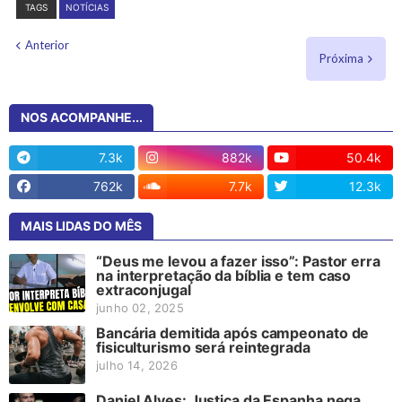
TAGS
NOTÍCIAS
Anterior
Próxima
NOS ACOMPANHE...
7.3k
882k
50.4k
762k
7.7k
12.3k
MAIS LIDAS DO MÊS
“Deus me levou a fazer isso”: Pastor erra
na interpretação da bíblia e tem caso
extraconjugal
junho 02, 2025
Bancária demitida após campeonato de
fisiculturismo será reintegrada
julho 14, 2026
Daniel Alves: Justiça da Espanha nega