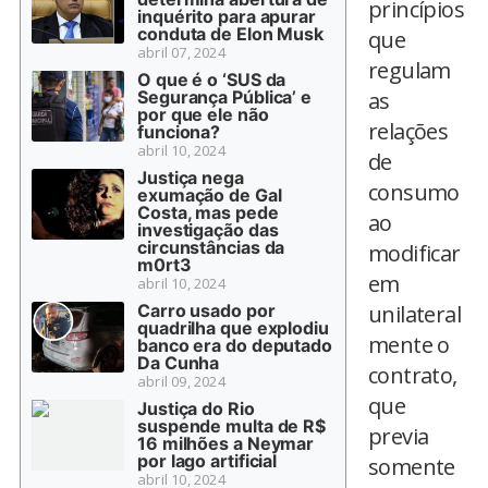
princípios
inquérito para apurar
conduta de Elon Musk
que
abril 07, 2024
regulam
O que é o ‘SUS da
Segurança Pública’ e
as
por que ele não
relações
funciona?
abril 10, 2024
de
Justiça nega
consumo
exumação de Gal
Costa, mas pede
ao
investigação das
circunstâncias da
modificar
m0rt3
em
abril 10, 2024
Carro usado por
unilateral
quadrilha que explodiu
mente o
banco era do deputado
Da Cunha
contrato,
abril 09, 2024
que
Justiça do Rio
suspende multa de R$
previa
16 milhões a Neymar
por lago artificial
somente
abril 10, 2024