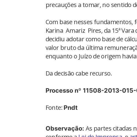
precauções a tomar, no sentido de
Com base nesses fundamentos, fo
Karina Amariz Pires, da 15ª Vara
decidiu adotar como base de cálcu
valor bruto da última remuneraçã
enquanto o Juízo de origem havia
Da decisão cabe recurso.
Processo nº 11508-2013-015-
Fonte:
Pndt
As partes citadas 
Observação:
conforme a
Lei de Imprensa
, o
ar