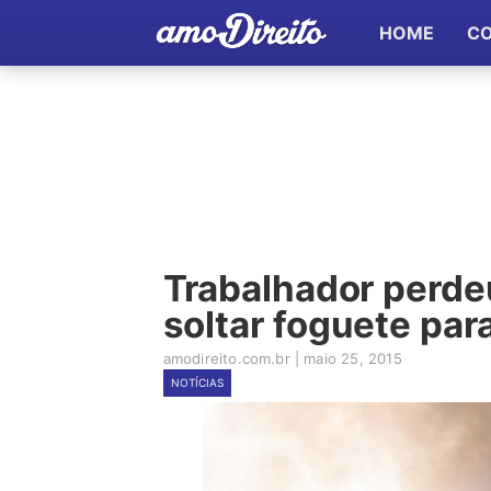
HOME
C
Trabalhador perde
soltar foguete par
amodireito.com.br
|
maio 25, 2015
NOTÍCIAS