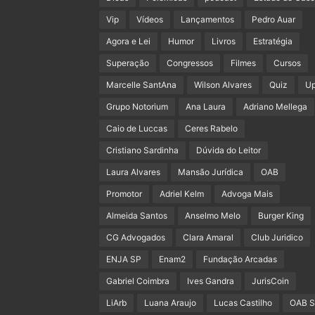
Vip
Vídeos
Lançamentos
Pedro Auar
Agora e Lei
Humor
Livros
Estratégia
Superação
Congressos
Filmes
Cursos
Marcelle SantAna
Wilson Alvares
Quiz
U
Grupo Notorium
Ana Laura
Adriano Mellega
Caio de Luccas
Ceres Rabelo
Cristiano Sardinha
Dúvida do Leitor
Laura Alvares
Mansão Jurídica
OAB
Promotor
Adriel Kelm
Advoga Mais
Almeida Santos
Anselmo Melo
Burger King
CG Advogados
Clara Amaral
Club Juridico
ENJA SP
Enam2
Fundação Arcadas
Gabriel Coimbra
Ives Gandra
JurisCoin
LiArb
Luana Araujo
Lucas Castilho
OAB 