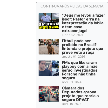
CONTINUA APÓS + LIDAS DA SEMANA
“Deus me levou a fazer
isso”: Pastor erra na
interpretação da bíblia
e tem caso
extraconjugal
junho 02, 2025
Pitbull pode ser
proibido no Brasil?
Entenda o projeto que
prevê veto à raça
agosto 01, 2026
PMs que liberaram
playboy com a mãe
serão investigados;
Porsche não tinha
seguro
abril 03, 2024
Câmara dos
Deputados aprova
projeto que recria o
seguro DPVAT
abril 10, 2024