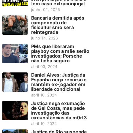
tem caso extraconjugal
junho 02, 2025
Bancária demitida após
campeonato de
fisiculturismo será
reintegrada
julho 14, 2026
PMs que liberaram
playboy com a mãe serão
investigados; Porsche
não tinha seguro
abril 03, 2024
Daniel Alves: Justiça da
Espanha nega recurso e
mantém ex-jogador em
liberdade condicional
abril 10, 2024
Justiça nega exumação
de Gal Costa, mas pede
investigação das
circunstâncias da m0rt3
abril 10, 2024
Justiça do Rio suspende