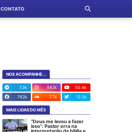
CONTATO
NOS ACOMPANHE...
7.3k
882k
50.4k
762k
7.7k
12.3k
MAIS LIDAS DO MÊS
“Deus me levou a fazer
isso”: Pastor erra na
interpretação da bíblia e