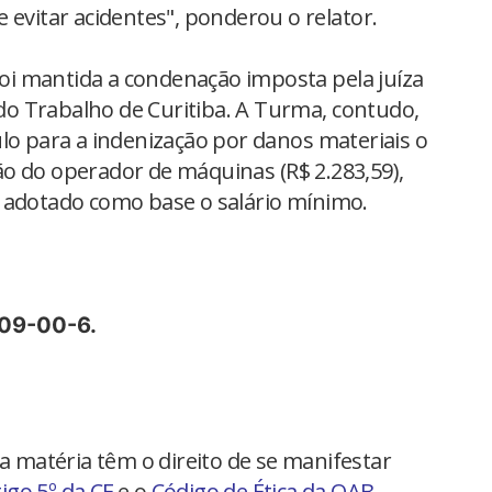
 evitar acidentes", ponderou o relator.
i mantida a condenação imposta pela juíza
 do Trabalho de Curitiba. A Turma, contudo,
lo para a indenização por danos materiais o
o do operador de máquinas (R$ 2.283,59),
 adotado como base o salário mínimo.
09-00-6.
na matéria têm o direito de se manifestar
tigo 5º da CF
e o
Código de Ética da OAB
,