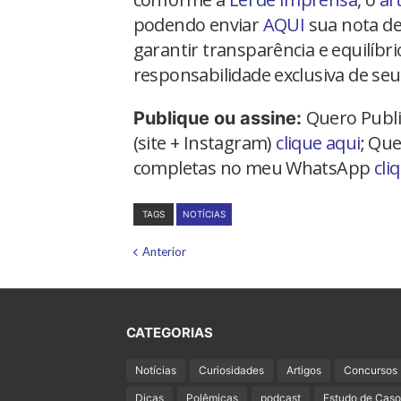
podendo enviar
AQUI
sua nota de
garantir transparência e equilíbr
responsabilidade exclusiva de seu
Quero Publi
Publique ou assine:
(site + Instagram)
clique aqui
; Que
completas no meu WhatsApp
cli
TAGS
NOTÍCIAS
Anterior
CATEGORIAS
Notícias
Curiosidades
Artigos
Concursos
Dicas
Polêmicas
podcast
Estudo de Caso