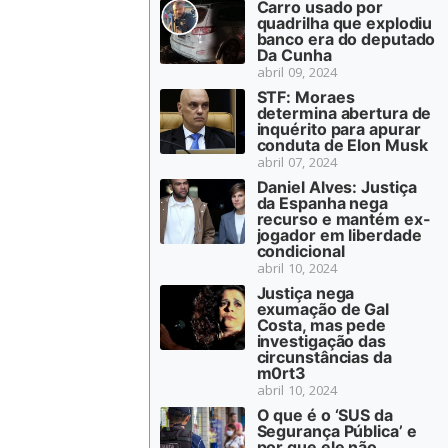
Carro usado por
quadrilha que explodiu
banco era do deputado
Da Cunha
abril 09, 2024
STF: Moraes
determina abertura de
inquérito para apurar
conduta de Elon Musk
abril 07, 2024
Daniel Alves: Justiça
da Espanha nega
recurso e mantém ex-
jogador em liberdade
condicional
abril 10, 2024
Justiça nega
exumação de Gal
Costa, mas pede
investigação das
circunstâncias da
m0rt3
abril 10, 2024
O que é o ‘SUS da
Segurança Pública’ e
por que ele não