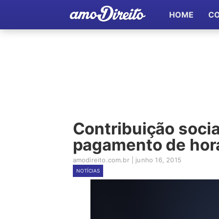
HOME
C
Contribuição socia
pagamento de hora
amodireito.com.br
|
junho 16, 2015
NOTÍCIAS