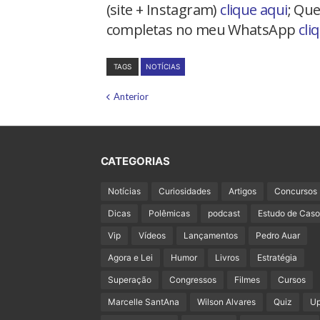
(site + Instagram)
clique aqui
; Que
completas no meu WhatsApp
cli
TAGS
NOTÍCIAS
Anterior
CATEGORIAS
Notícias
Curiosidades
Artigos
Concursos
Dicas
Polêmicas
podcast
Estudo de Caso
Vip
Vídeos
Lançamentos
Pedro Auar
Agora e Lei
Humor
Livros
Estratégia
Superação
Congressos
Filmes
Cursos
Marcelle SantAna
Wilson Alvares
Quiz
U