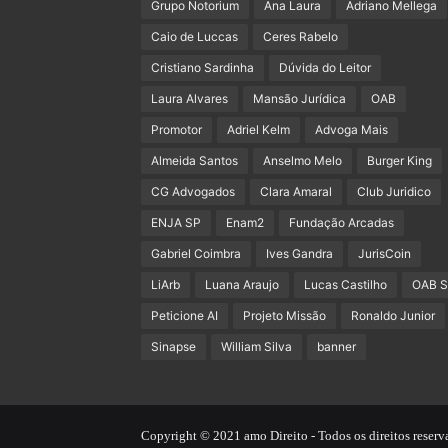
Grupo Notorium
Ana Laura
Adriano Mellega
Caio de Luccas
Ceres Rabelo
Cristiano Sardinha
Dúvida do Leitor
Laura Alvares
Mansão Jurídica
OAB
Promotor
Adriel Kelm
Advoga Mais
Almeida Santos
Anselmo Melo
Burger King
CG Advogados
Clara Amaral
Club Juridico
ENJA SP
Enam2
Fundação Arcadas
Gabriel Coimbra
Ives Gandra
JurisCoin
LiArb
Luana Araujo
Lucas Castilho
OAB 
Peticione AI
Projeto Missão
Ronaldo Junior
Sinapse
William Silva
banner
Copyright © 2021 amo Direito - Todos os direitos reserv