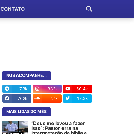
CONTATO
NOS ACOMPANHE...
7.3k
882k
50.4k
762k
7.7k
12.3k
MAIS LIDAS DO MÊS
“Deus me levou a fazer
isso”: Pastor erra na
interpretação da bíblia e