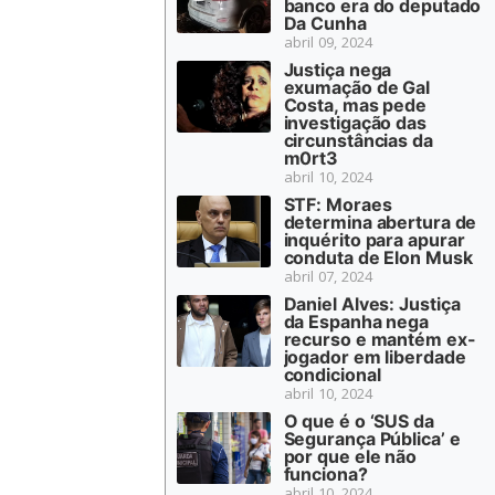
banco era do deputado
Da Cunha
abril 09, 2024
Justiça nega
exumação de Gal
Costa, mas pede
investigação das
circunstâncias da
m0rt3
abril 10, 2024
STF: Moraes
determina abertura de
inquérito para apurar
conduta de Elon Musk
abril 07, 2024
Daniel Alves: Justiça
da Espanha nega
recurso e mantém ex-
jogador em liberdade
condicional
abril 10, 2024
O que é o ‘SUS da
Segurança Pública’ e
por que ele não
funciona?
abril 10, 2024