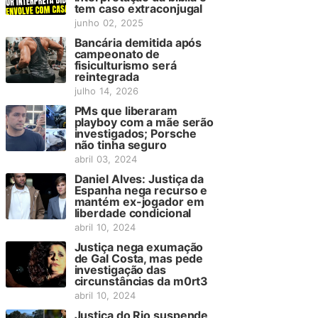
tem caso extraconjugal
junho 02, 2025
Bancária demitida após
campeonato de
fisiculturismo será
reintegrada
julho 14, 2026
PMs que liberaram
playboy com a mãe serão
investigados; Porsche
não tinha seguro
abril 03, 2024
Daniel Alves: Justiça da
Espanha nega recurso e
mantém ex-jogador em
liberdade condicional
abril 10, 2024
Justiça nega exumação
de Gal Costa, mas pede
investigação das
circunstâncias da m0rt3
abril 10, 2024
Justiça do Rio suspende