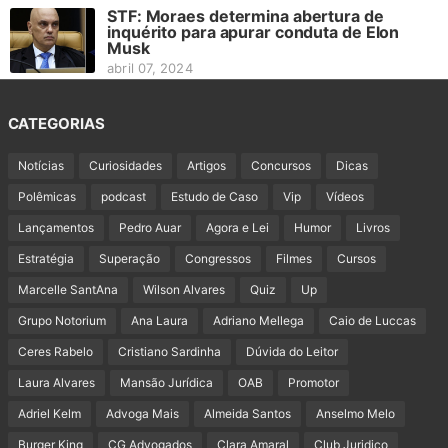
STF: Moraes determina abertura de
inquérito para apurar conduta de Elon
Musk
abril 07, 2024
CATEGORIAS
Notícias
Curiosidades
Artigos
Concursos
Dicas
Polêmicas
podcast
Estudo de Caso
Vip
Vídeos
Lançamentos
Pedro Auar
Agora e Lei
Humor
Livros
Estratégia
Superação
Congressos
Filmes
Cursos
Marcelle SantAna
Wilson Alvares
Quiz
Up
Grupo Notorium
Ana Laura
Adriano Mellega
Caio de Luccas
Ceres Rabelo
Cristiano Sardinha
Dúvida do Leitor
Laura Alvares
Mansão Jurídica
OAB
Promotor
Adriel Kelm
Advoga Mais
Almeida Santos
Anselmo Melo
Burger King
CG Advogados
Clara Amaral
Club Juridico