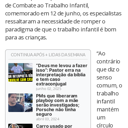
de Combate ao Trabalho Infantil,
comemorado em 12 de junho, os especialistas
ressaltaram a necessidade de romper o
paradigma de que o trabalho infantil é bom
para as crianças.
“Ao
CONTINUA APÓS + LIDAS DA SEMANA
contrário
“Deus me levou a fazer
que diz o
isso”: Pastor erra na
interpretação da bíblia
senso
e tem caso
extraconjugal
comum, o
junho 02, 2025
trabalho
PMs que liberaram
playboy com a mãe
infantil
serão investigados;
mantém
Porsche não tinha
seguro
um
abril 03, 2024
círculo
Carro usado por