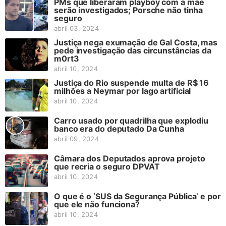
PMs que liberaram playboy com a mãe
serão investigados; Porsche não tinha
seguro
abril 03, 2024
Justiça nega exumação de Gal Costa, mas
pede investigação das circunstâncias da
m0rt3
abril 10, 2024
Justiça do Rio suspende multa de R$ 16
milhões a Neymar por lago artificial
abril 10, 2024
Carro usado por quadrilha que explodiu
banco era do deputado Da Cunha
abril 09, 2024
Câmara dos Deputados aprova projeto
que recria o seguro DPVAT
abril 10, 2024
O que é o ‘SUS da Segurança Pública’ e por
que ele não funciona?
abril 10, 2024