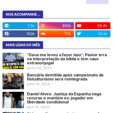
NOS ACOMPANHE...
7.3k
882k
50.4k
762k
7.7k
12.3k
MAIS LIDAS DO MÊS
“Deus me levou a fazer isso”: Pastor erra
na interpretação da bíblia e tem caso
extraconjugal
junho 02, 2025
Bancária demitida após campeonato de
fisiculturismo será reintegrada
julho 14, 2026
Daniel Alves: Justiça da Espanha nega
recurso e mantém ex-jogador em
liberdade condicional
abril 10, 2024