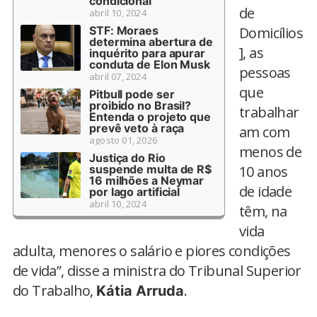
condicional
de
abril 10, 2024
STF: Moraes
Domicílios
determina abertura de
], as
inquérito para apurar
conduta de Elon Musk
pessoas
abril 07, 2024
que
Pitbull pode ser
proibido no Brasil?
trabalhar
Entenda o projeto que
prevê veto à raça
am com
agosto 01, 2026
menos de
Justiça do Rio
suspende multa de R$
10 anos
16 milhões a Neymar
de idade
por lago artificial
abril 10, 2024
têm, na
vida
adulta, menores o salário e piores condições
de vida”, disse a ministra do Tribunal Superior
do Trabalho,
.
Kátia Arruda