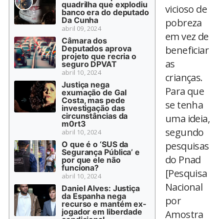
quadrilha que explodiu
vicioso de
banco era do deputado
Da Cunha
pobreza
abril 09, 2024
em vez de
Câmara dos
Deputados aprova
beneficiar
projeto que recria o
as
seguro DPVAT
abril 10, 2024
crianças.
Justiça nega
Para que
exumação de Gal
Costa, mas pede
se tenha
investigação das
circunstâncias da
uma ideia,
m0rt3
segundo
abril 10, 2024
O que é o ‘SUS da
pesquisas
Segurança Pública’ e
do Pnad
por que ele não
funciona?
[Pesquisa
abril 10, 2024
Nacional
Daniel Alves: Justiça
da Espanha nega
por
recurso e mantém ex-
jogador em liberdade
Amostra