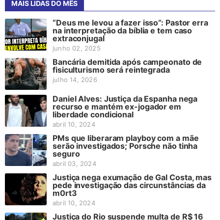
MAIS LIDAS DO MÊS
“Deus me levou a fazer isso”: Pastor erra
na interpretação da bíblia e tem caso
extraconjugal
junho 02, 2025
Bancária demitida após campeonato de
fisiculturismo será reintegrada
julho 14, 2026
Daniel Alves: Justiça da Espanha nega
recurso e mantém ex-jogador em
liberdade condicional
abril 10, 2024
PMs que liberaram playboy com a mãe
serão investigados; Porsche não tinha
seguro
abril 03, 2024
Justiça nega exumação de Gal Costa, mas
pede investigação das circunstâncias da
m0rt3
abril 10, 2024
Justiça do Rio suspende multa de R$ 16