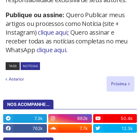
Quero Publicar meus
Publique ou assine:
artigos ou processos como Notícia (site +
Instagram)
clique aqui
; Quero assinar e
receber todas as notícias completas no meu
WhatsApp
clique aqui.
TAGS
NOTÍCIAS
Anterior
Próxima
NOS ACOMPANHE...
7.3k
882k
50.4k
762k
7.7k
12.3k