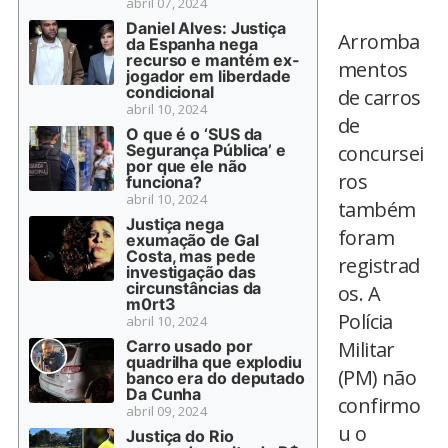
abril 07, 2024
Daniel Alves: Justiça
Arromba
da Espanha nega
recurso e mantém ex-
mentos
jogador em liberdade
condicional
de carros
abril 10, 2024
de
O que é o ‘SUS da
Segurança Pública’ e
concursei
por que ele não
ros
funciona?
abril 10, 2024
também
Justiça nega
foram
exumação de Gal
Costa, mas pede
registrad
investigação das
circunstâncias da
os. A
m0rt3
Polícia
abril 10, 2024
Carro usado por
Militar
quadrilha que explodiu
(PM) não
banco era do deputado
Da Cunha
confirmo
abril 09, 2024
u o
Justiça do Rio