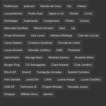
Polêmicas
podcast
Estudo de Caso
Vip
Vídeos
Lançamentos
Pedro Auar
Agora e Lei
Humor
Livros
Estratégia
Superação
Congressos
Filmes
Cursos
Marcelle SantAna
Wilson Alvares
Quiz
Up
Grupo Notorium
Ana Laura
Adriano Mellega
Caio de Luccas
Ceres Rabelo
Cristiano Sardinha
Dúvida do Leitor
Laura Alvares
Mansão Jurídica
OAB
Promotor
Adriel Kelm
Advoga Mais
Almeida Santos
Anselmo Melo
Burger King
CG Advogados
Clara Amaral
Club Juridico
ENJA SP
Enam2
Fundação Arcadas
Gabriel Coimbra
Ives Gandra
JurisCoin
LiArb
Luana Araujo
Lucas Castilho
OAB SP
Peticione AI
Projeto Missão
Ronaldo Junior
Sinapse
William Silva
banner