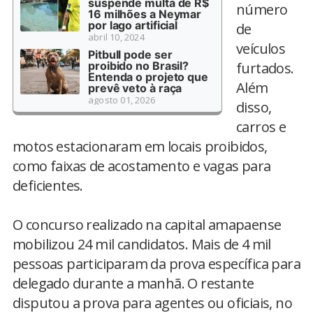
suspende multa de R$
número
16 milhões a Neymar
por lago artificial
de
abril 10, 2024
veículos
Pitbull pode ser
proibido no Brasil?
furtados.
Entenda o projeto que
Além
prevê veto à raça
agosto 01, 2026
disso,
carros e
motos estacionaram em locais proibidos,
como faixas de acostamento e vagas para
deficientes.
O concurso realizado na capital amapaense
mobilizou 24 mil candidatos. Mais de 4 mil
pessoas participaram da prova específica para
delegado durante a manhã. O restante
disputou a prova para agentes ou oficiais, no