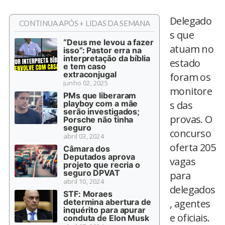
Delegado
CONTINUA APÓS + LIDAS DA SEMANA
s que
“Deus me levou a fazer
atuam no
isso”: Pastor erra na
interpretação da bíblia
estado
e tem caso
extraconjugal
foram os
junho 02, 2025
monitore
PMs que liberaram
playboy com a mãe
s das
serão investigados;
provas. O
Porsche não tinha
seguro
concurso
abril 03, 2024
oferta 205
Câmara dos
Deputados aprova
vagas
projeto que recria o
seguro DPVAT
para
abril 10, 2024
delegados
STF: Moraes
determina abertura de
, agentes
inquérito para apurar
e oficiais.
conduta de Elon Musk