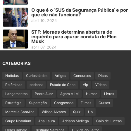
O que é o ‘SUS da Segurança Pública’ e por
que ele não funciona?
abril 10, 2024
STF: Moraes determina abertura de
inquérito para apurar conduta de Elon
Musk
abril 07, 2024
CATEGORIAS
Notícias
Curiosidades
Artigos
Concursos
Dicas
Polêmicas
podcast
Estudo de Caso
Vip
Vídeos
Lançamentos
Pedro Auar
Agora e Lei
Humor
Livros
Estratégia
Superação
Congressos
Filmes
Cursos
Marcelle SantAna
Wilson Alvares
Quiz
Up
Grupo Notorium
Ana Laura
Adriano Mellega
Caio de Luccas
Ceres Rabelo
Cristiano Sardinha
Dúvida do Leitor