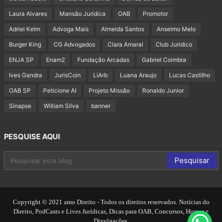
Laura Alvares
Mansão Jurídica
OAB
Promotor
Adriel Kelm
Advoga Mais
Almeida Santos
Anselmo Melo
Burger King
CG Advogados
Clara Amaral
Club Juridico
ENJA SP
Enam2
Fundação Arcadas
Gabriel Coimbra
Ives Gandra
JurisCoin
LiArb
Luana Araujo
Lucas Castilho
OAB SP
Peticione AI
Projeto Missão
Ronaldo Junior
Sinapse
William Silva
banner
PESQUISE AQUI
Copyright © 2021 amo Direito - Todos os direitos reservados. Notícias do
Direito, PodCasts e Lives Jurídicas, Dicas para OAB, Concursos, Humor e
Divulgações.