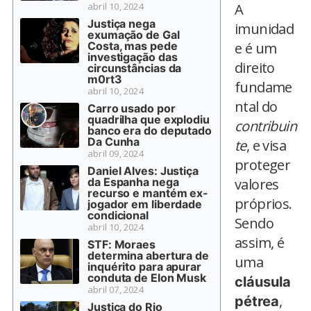
abril 10, 2024
A
Justiça nega
imunidad
exumação de Gal
Costa, mas pede
e é um
investigação das
direito
circunstâncias da
m0rt3
fundame
abril 10, 2024
ntal do
Carro usado por
quadrilha que explodiu
contribuin
banco era do deputado
Da Cunha
te
, e visa
abril 09, 2024
proteger
Daniel Alves: Justiça
da Espanha nega
valores
recurso e mantém ex-
próprios.
jogador em liberdade
condicional
Sendo
abril 10, 2024
assim, é
STF: Moraes
determina abertura de
uma
inquérito para apurar
conduta de Elon Musk
cláusula
abril 07, 2024
,
pétrea
Justiça do Rio