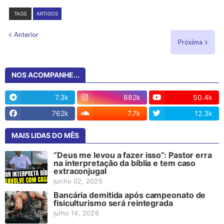
TAGS
ARTIGOS
Anterior
Próxima
NOS ACOMPANHE...
7.3k
882k
50.4k
762k
7.7k
12.3k
MAIS LIDAS DO MÊS
“Deus me levou a fazer isso”: Pastor erra
na interpretação da bíblia e tem caso
extraconjugal
junho 02, 2025
Bancária demitida após campeonato de
fisiculturismo será reintegrada
julho 14, 2026