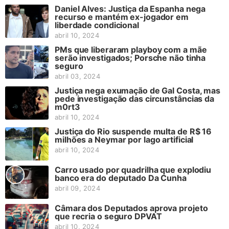
Daniel Alves: Justiça da Espanha nega
recurso e mantém ex-jogador em
liberdade condicional
abril 10, 2024
PMs que liberaram playboy com a mãe
serão investigados; Porsche não tinha
seguro
abril 03, 2024
Justiça nega exumação de Gal Costa, mas
pede investigação das circunstâncias da
m0rt3
abril 10, 2024
Justiça do Rio suspende multa de R$ 16
milhões a Neymar por lago artificial
abril 10, 2024
Carro usado por quadrilha que explodiu
banco era do deputado Da Cunha
abril 09, 2024
Câmara dos Deputados aprova projeto
que recria o seguro DPVAT
abril 10, 2024