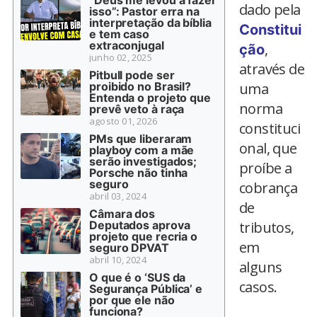
“Deus me levou a fazer
dado pela
isso”: Pastor erra na
interpretação da bíblia
Constitui
e tem caso
extraconjugal
,
ção
junho 02, 2025
através de
Pitbull pode ser
proibido no Brasil?
uma
Entenda o projeto que
norma
prevê veto à raça
agosto 01, 2026
constituci
PMs que liberaram
onal, que
playboy com a mãe
serão investigados;
proíbe a
Porsche não tinha
seguro
cobrança
abril 03, 2024
de
Câmara dos
Deputados aprova
tributos,
projeto que recria o
em
seguro DPVAT
abril 10, 2024
alguns
O que é o ‘SUS da
casos.
Segurança Pública’ e
por que ele não
funciona?