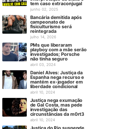
tem caso extraconjugal
junho 02, 2025
Bancária demitida após
campeonato de
fisiculturismo será
reintegrada
julho 14, 2026
PMs que liberaram
playboy com a mãe serão
investigados; Porsche
não tinha seguro
abril 03, 2024
Daniel Alves: Justiça da
Espanha nega recurso e
mantém ex-jogador em
liberdade condicional
abril 10, 2024
Justiça nega exumação
de Gal Costa, mas pede
investigação das
circunstâncias da m0rt3
abril 10, 2024
Justiça do Rio suspende