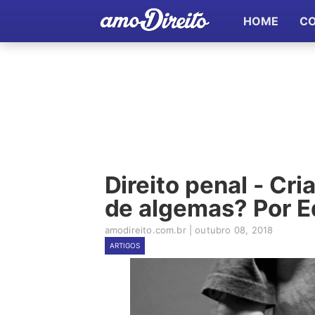
HOME
C
Direito penal - Cr
de algemas? Por Ed
amodireito.com.br
|
outubro 08, 2018
ARTIGOS