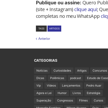
Quero Publi
Publique ou assine:
(site + Instagram)
clique aqui
; Que
completas no meu WhatsApp
cli
TAGS
ARTIGOS
Anterior
CATEGORIAS
Notícias
Curiosidades
Artigos
Concursos
Dicas
Polêmicas
podcast
Estudo de Caso
Vip
Vídeos
Lançamentos
Pedro Auar
Agora e Lei
Humor
Livros
Estratégia
Superação
Congressos
Filmes
Cursos
Marcelle SantAna
Wilson Alvares
Quiz
U