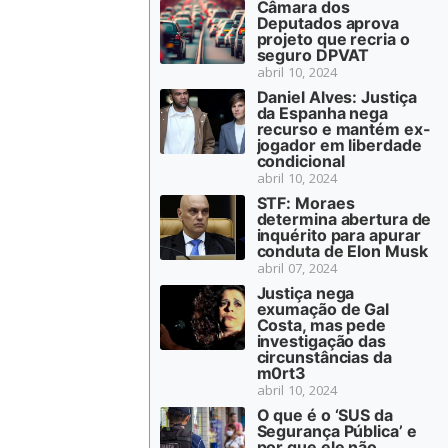
Câmara dos
Deputados aprova
projeto que recria o
seguro DPVAT
abril 10, 2024
Daniel Alves: Justiça
da Espanha nega
recurso e mantém ex-
jogador em liberdade
condicional
abril 10, 2024
STF: Moraes
determina abertura de
inquérito para apurar
conduta de Elon Musk
abril 07, 2024
Justiça nega
exumação de Gal
Costa, mas pede
investigação das
circunstâncias da
m0rt3
abril 10, 2024
O que é o ‘SUS da
Segurança Pública’ e
por que ele não