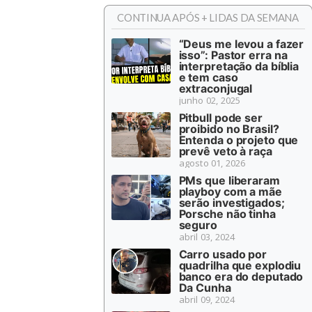
CONTINUA APÓS + LIDAS DA SEMANA
“Deus me levou a fazer
isso”: Pastor erra na
interpretação da bíblia
e tem caso
extraconjugal
junho 02, 2025
Pitbull pode ser
proibido no Brasil?
Entenda o projeto que
prevê veto à raça
agosto 01, 2026
PMs que liberaram
playboy com a mãe
serão investigados;
Porsche não tinha
seguro
abril 03, 2024
Carro usado por
quadrilha que explodiu
banco era do deputado
Da Cunha
abril 09, 2024