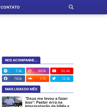
CONTATO
NOS ACOMPANHE...
7.3k
882k
50.4k
762k
7.7k
12.3k
MAIS LIDAS DO MÊS
“Deus me levou a fazer
isso”: Pastor erra na
interpretação da bíblia e