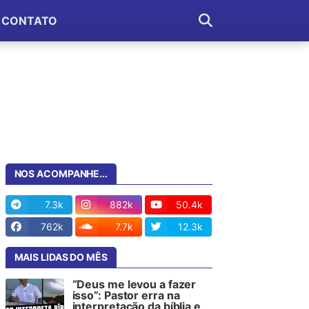
CONTATO
NOS ACOMPANHE...
7.3k
882k
50.4k
762k
7.7k
12.3k
MAIS LIDAS DO MÊS
“Deus me levou a fazer
isso”: Pastor erra na
interpretação da bíblia e