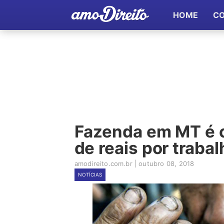
HOME
C
Fazenda em MT é 
de reais por traba
amodireito.com.br
|
outubro 08, 2018
NOTÍCIAS