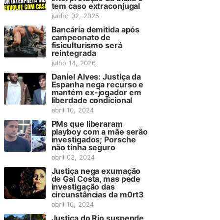
tem caso extraconjugal
junho 02, 2025
Bancária demitida após
campeonato de
fisiculturismo será
reintegrada
julho 14, 2026
Daniel Alves: Justiça da
Espanha nega recurso e
mantém ex-jogador em
liberdade condicional
abril 10, 2024
PMs que liberaram
playboy com a mãe serão
investigados; Porsche
não tinha seguro
abril 03, 2024
Justiça nega exumação
de Gal Costa, mas pede
investigação das
circunstâncias da m0rt3
abril 10, 2024
Justiça do Rio suspende