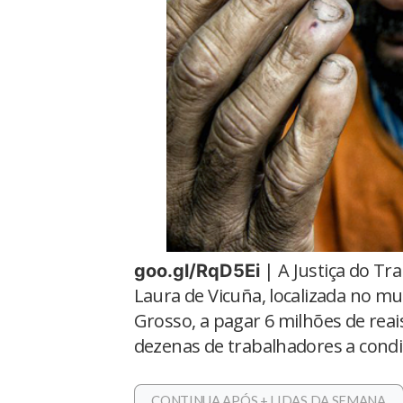
| A Justiça do Tr
goo.gl/RqD5Ei
Laura de Vicuña, localizada no m
Grosso, a pagar 6 milhões de rea
dezenas de trabalhadores a condi
CONTINUA APÓS + LIDAS DA SEMANA