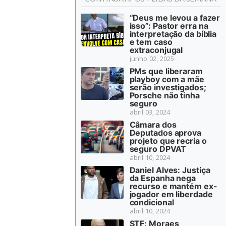
“Deus me levou a fazer
isso”: Pastor erra na
interpretação da bíblia
e tem caso
extraconjugal
junho 02, 2025
PMs que liberaram
playboy com a mãe
serão investigados;
Porsche não tinha
seguro
abril 03, 2024
Câmara dos
Deputados aprova
projeto que recria o
seguro DPVAT
abril 10, 2024
Daniel Alves: Justiça
da Espanha nega
recurso e mantém ex-
jogador em liberdade
condicional
abril 10, 2024
STF: Moraes