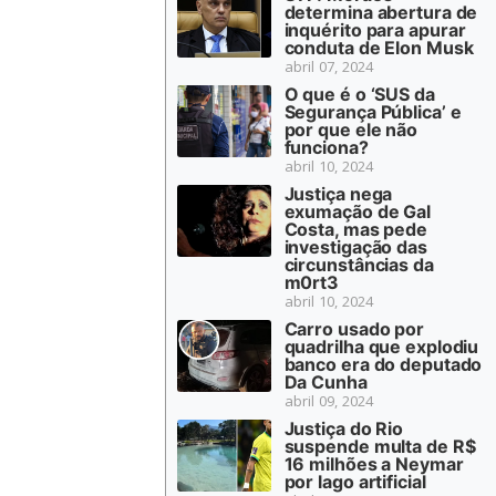
determina abertura de
inquérito para apurar
conduta de Elon Musk
abril 07, 2024
O que é o ‘SUS da
Segurança Pública’ e
por que ele não
funciona?
abril 10, 2024
Justiça nega
exumação de Gal
Costa, mas pede
investigação das
circunstâncias da
m0rt3
abril 10, 2024
Carro usado por
quadrilha que explodiu
banco era do deputado
Da Cunha
abril 09, 2024
Justiça do Rio
suspende multa de R$
16 milhões a Neymar
por lago artificial