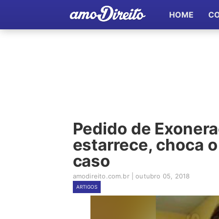
HOME
C
Pedido de Exonera
estarrece, choca o 
caso
amodireito.com.br
|
outubro 05, 2018
ARTIGOS