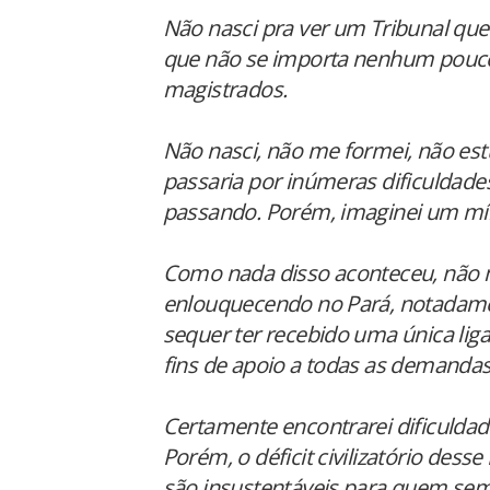
Não nasci pra ver um Tribunal qu
que não se importa nenhum pouco
magistrados.
Não nasci, não me formei, não estu
passaria por inúmeras dificuldades
passando. Porém, imaginei um mín
Como nada disso aconteceu, não m
enlouquecendo no Pará, notadame
sequer ter recebido uma única lig
fins de apoio a todas as demandas 
Certamente encontrarei dificuldad
Porém, o déficit civilizatório dess
são insustentáveis para quem se