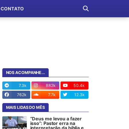
CONTATO
NOS ACOMPANHE...
7.3k
882k
50.4k
762k
7.7k
12.3k
MAIS LIDAS DO MÊS
“Deus me levou a fazer
isso”: Pastor erra na
interpretação da bíblia e