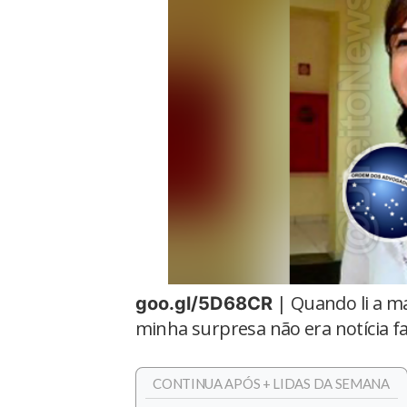
| Quando li a ma
goo.gl/5D68CR
minha surpresa não era notícia fa
CONTINUA APÓS + LIDAS DA SEMANA