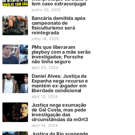
tem caso extraconjugal
junho 02, 2025
Bancária demitida após
campeonato de
fisiculturismo será
reintegrada
julho 14, 2026
PMs que liberaram
playboy com a mãe serão
investigados; Porsche
não tinha seguro
abril 03, 2024
Daniel Alves: Justiça da
Espanha nega recurso e
mantém ex-jogador em
liberdade condicional
abril 10, 2024
Justiça nega exumação
de Gal Costa, mas pede
investigação das
circunstâncias da m0rt3
abril 10, 2024
Justiça do Rio suspende