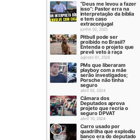
“Deus me levou a fazer
isso”: Pastor erra na
interpretação da bíblia
e tem caso
extraconjugal
junho 02, 2025
Pitbull pode ser
proibido no Brasil?
Entenda o projeto que
prevê veto à raça
agosto 01, 2026
PMs que liberaram
playboy com a mãe
serão investigados;
Porsche não tinha
seguro
abril 03, 2024
Câmara dos
Deputados aprova
projeto que recria o
seguro DPVAT
abril 10, 2024
Carro usado por
quadrilha que explodiu
banco era do deputado