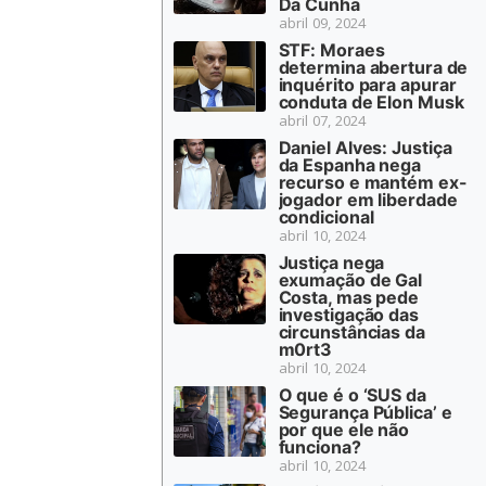
Da Cunha
abril 09, 2024
STF: Moraes
determina abertura de
inquérito para apurar
conduta de Elon Musk
abril 07, 2024
Daniel Alves: Justiça
da Espanha nega
recurso e mantém ex-
jogador em liberdade
condicional
abril 10, 2024
Justiça nega
exumação de Gal
Costa, mas pede
investigação das
circunstâncias da
m0rt3
abril 10, 2024
O que é o ‘SUS da
Segurança Pública’ e
por que ele não
funciona?
abril 10, 2024