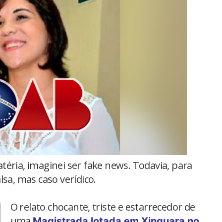
téria, imaginei ser fake news. Todavia, para
lsa, mas caso verídico.
O relato chocante, triste e estarrecedor de
uma
Magistrada lotada em Xinguara no