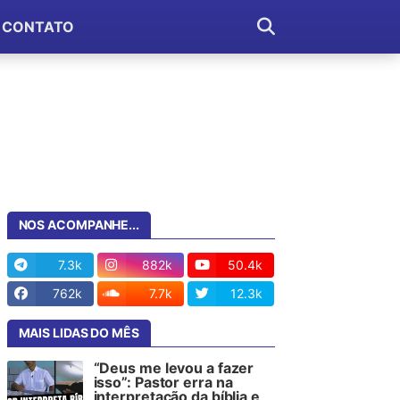
CONTATO
NOS ACOMPANHE...
7.3k
882k
50.4k
762k
7.7k
12.3k
MAIS LIDAS DO MÊS
“Deus me levou a fazer
isso”: Pastor erra na
interpretação da bíblia e