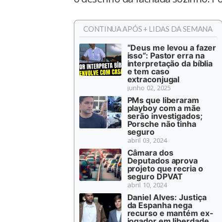
CONTINUA APÓS + LIDAS DA SEMANA
“Deus me levou a fazer
isso”: Pastor erra na
interpretação da bíblia
e tem caso
extraconjugal
junho 02, 2025
PMs que liberaram
playboy com a mãe
serão investigados;
Porsche não tinha
seguro
abril 03, 2024
Câmara dos
Deputados aprova
projeto que recria o
seguro DPVAT
abril 10, 2024
Daniel Alves: Justiça
da Espanha nega
recurso e mantém ex-
jogador em liberdade