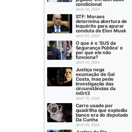
condicional
abril 10, 2024
STF: Moraes
determina abertura de
inquérito para apurar
conduta de Elon Musk
abril 07, 2024
O que é o ‘SUS da
Segurança Pública’ e
por que ele não
funciona?
abril 10, 2024
Justiça nega
exumação de Gal
Costa, mas pede
investigação das
circunstâncias da
m0rt3
abril 10, 2024
Carro usado por
quadrilha que explodiu
banco era do deputado
Da Cunha
abril 09, 2024
Justiça do Rio