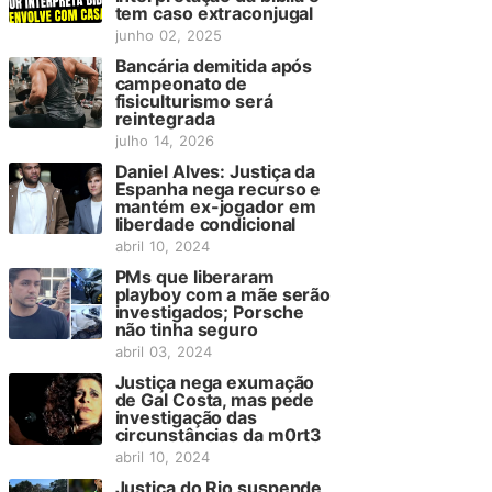
tem caso extraconjugal
junho 02, 2025
Bancária demitida após
campeonato de
fisiculturismo será
reintegrada
julho 14, 2026
Daniel Alves: Justiça da
Espanha nega recurso e
mantém ex-jogador em
liberdade condicional
abril 10, 2024
PMs que liberaram
playboy com a mãe serão
investigados; Porsche
não tinha seguro
abril 03, 2024
Justiça nega exumação
de Gal Costa, mas pede
investigação das
circunstâncias da m0rt3
abril 10, 2024
Justiça do Rio suspende