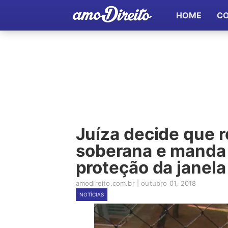
HOME
C
Juíza decide que 
soberana e manda m
proteção da janela
amodireito.com.br
|
outubro 01, 2018
NOTÍCIAS