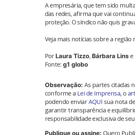
A empresária, que tem sido mult
das redes, afirma que vai contin
proteção. O síndico não quis grava
Veja mais notícias sobre a região 
Por
,
e
Laura Tizzo
Bárbara Lins
Fonte:
g1 globo
As partes citadas 
Observação:
conforme a
Lei de Imprensa
, o
ar
podendo enviar
AQUI
sua nota de
garantir transparência e equilíbr
responsabilidade exclusiva de seu
Quero Publi
Publique ou assine: