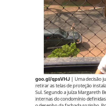
| Uma decisão ju
goo.gl/qpsVHJ
retirar as telas de proteção inst
Sul. Segundo a juíza Margareth B
internas do condomínio definida
o desenho da fachada sozinho. Po