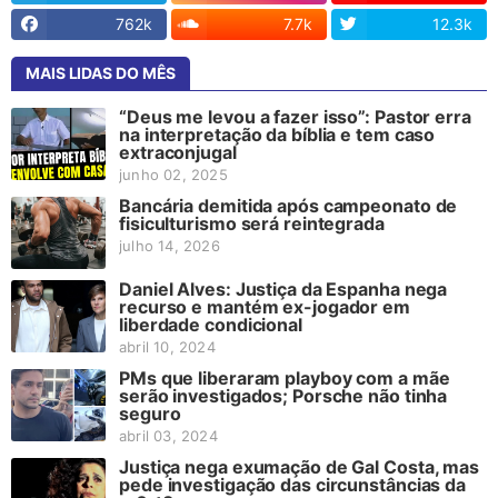
762k
7.7k
12.3k
MAIS LIDAS DO MÊS
“Deus me levou a fazer isso”: Pastor erra
na interpretação da bíblia e tem caso
extraconjugal
junho 02, 2025
Bancária demitida após campeonato de
fisiculturismo será reintegrada
julho 14, 2026
Daniel Alves: Justiça da Espanha nega
recurso e mantém ex-jogador em
liberdade condicional
abril 10, 2024
PMs que liberaram playboy com a mãe
serão investigados; Porsche não tinha
seguro
abril 03, 2024
Justiça nega exumação de Gal Costa, mas
pede investigação das circunstâncias da