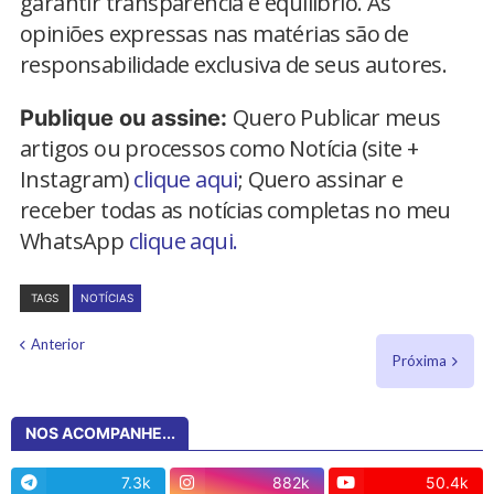
garantir transparência e equilíbrio. As
opiniões expressas nas matérias são de
responsabilidade exclusiva de seus autores.
Quero Publicar meus
Publique ou assine:
artigos ou processos como Notícia (site +
Instagram)
clique aqui
; Quero assinar e
receber todas as notícias completas no meu
WhatsApp
clique aqui.
TAGS
NOTÍCIAS
Anterior
Próxima
NOS ACOMPANHE...
7.3k
882k
50.4k