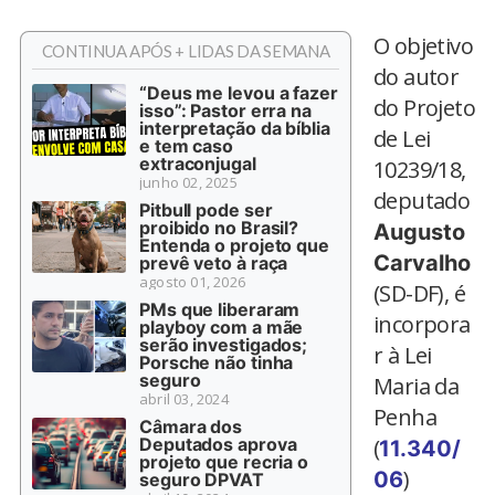
O objetivo
CONTINUA APÓS + LIDAS DA SEMANA
do autor
“Deus me levou a fazer
do Projeto
isso”: Pastor erra na
interpretação da bíblia
de Lei
e tem caso
extraconjugal
10239/18,
junho 02, 2025
deputado
Pitbull pode ser
proibido no Brasil?
Augusto
Entenda o projeto que
Carvalho
prevê veto à raça
agosto 01, 2026
(SD-DF), é
PMs que liberaram
incorpora
playboy com a mãe
serão investigados;
r à Lei
Porsche não tinha
seguro
Maria da
abril 03, 2024
Penha
Câmara dos
Deputados aprova
(
11.340/
projeto que recria o
)
06
seguro DPVAT