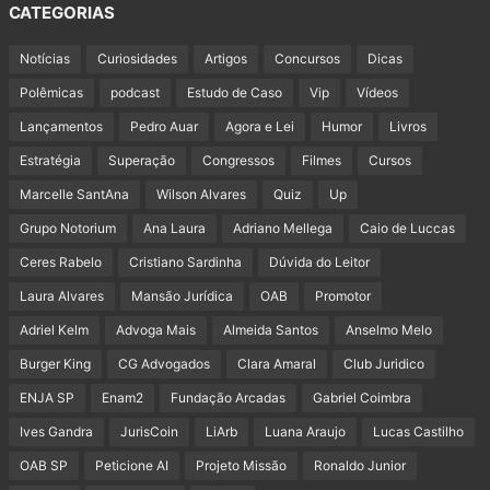
CATEGORIAS
Notícias
Curiosidades
Artigos
Concursos
Dicas
Polêmicas
podcast
Estudo de Caso
Vip
Vídeos
Lançamentos
Pedro Auar
Agora e Lei
Humor
Livros
Estratégia
Superação
Congressos
Filmes
Cursos
Marcelle SantAna
Wilson Alvares
Quiz
Up
Grupo Notorium
Ana Laura
Adriano Mellega
Caio de Luccas
Ceres Rabelo
Cristiano Sardinha
Dúvida do Leitor
Laura Alvares
Mansão Jurídica
OAB
Promotor
Adriel Kelm
Advoga Mais
Almeida Santos
Anselmo Melo
Burger King
CG Advogados
Clara Amaral
Club Juridico
ENJA SP
Enam2
Fundação Arcadas
Gabriel Coimbra
Ives Gandra
JurisCoin
LiArb
Luana Araujo
Lucas Castilho
OAB SP
Peticione AI
Projeto Missão
Ronaldo Junior