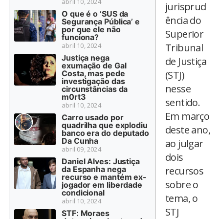
abril 10, 2024
jurisprud
O que é o ‘SUS da
ência do
Segurança Pública’ e
por que ele não
Superior
funciona?
abril 10, 2024
Tribunal
Justiça nega
de Justiça
exumação de Gal
Costa, mas pede
(STJ)
investigação das
nesse
circunstâncias da
m0rt3
sentido.
abril 10, 2024
Em março
Carro usado por
quadrilha que explodiu
deste ano,
banco era do deputado
Da Cunha
ao julgar
abril 09, 2024
dois
Daniel Alves: Justiça
da Espanha nega
recursos
recurso e mantém ex-
sobre o
jogador em liberdade
condicional
tema, o
abril 10, 2024
STJ
STF: Moraes