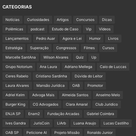
CATEGORIAS
Notícias
Curiosidades
Artigos
Concursos
Dicas
Polêmicas
podcast
Estudo de Caso
Vip
Vídeos
Lançamentos
Pedro Auar
Agora e Lei
Humor
Livros
Estratégia
Superação
Congressos
Filmes
Cursos
Marcelle SantAna
Wilson Alvares
Quiz
Up
Grupo Notorium
Ana Laura
Adriano Mellega
Caio de Luccas
Ceres Rabelo
Cristiano Sardinha
Dúvida do Leitor
Laura Alvares
Mansão Jurídica
OAB
Promotor
Adriel Kelm
Advoga Mais
Almeida Santos
Anselmo Melo
Burger King
CG Advogados
Clara Amaral
Club Juridico
ENJA SP
Enam2
Fundação Arcadas
Gabriel Coimbra
Ives Gandra
JurisCoin
LiArb
Luana Araujo
Lucas Castilho
OAB SP
Peticione AI
Projeto Missão
Ronaldo Junior