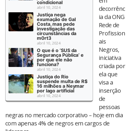
em
condicional
abril 10, 2024
decorrênc
Justiça nega
ia da ONG
exumação de Gal
Costa, mas pede
Rede de
investigação das
Profission
circunstâncias da
m0rt3
ais
abril 10, 2024
Negros,
O que é o ‘SUS da
Segurança Pública’ e
iniciativa
por que ele não
funciona?
criada por
abril 10, 2024
ela que
Justiça do Rio
suspende multa de R$
visa a
16 milhões a Neymar
inserção
por lago artificial
abril 10, 2024
de
pessoas
negras no mercado corporativo – hoje em dia
com apenas 4% de negros em cargos de