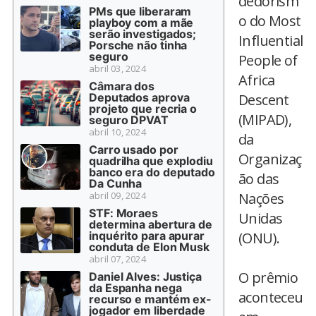
dedorism
PMs que liberaram
o do Most
playboy com a mãe
serão investigados;
Influential
Porsche não tinha
seguro
People of
abril 03, 2024
Africa
Câmara dos
Deputados aprova
Descent
projeto que recria o
(MIPAD),
seguro DPVAT
abril 10, 2024
da
Carro usado por
Organizaç
quadrilha que explodiu
banco era do deputado
ão das
Da Cunha
abril 09, 2024
Nações
STF: Moraes
Unidas
determina abertura de
inquérito para apurar
(ONU).
conduta de Elon Musk
abril 07, 2024
O prêmio
Daniel Alves: Justiça
da Espanha nega
aconteceu
recurso e mantém ex-
jogador em liberdade