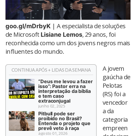
| A especialista de soluções
goo.gl/mDrbyK
de Microsoft
, 29 anos, foi
Lisiane Lemos
reconhecida como um dos jovens negros mais
influentes do mundo.
A jovem
CONTINUA APÓS + LIDAS DA SEMANA
gaúcha de
“Deus me levou a fazer
Pelotas
isso”: Pastor erra na
interpretação da bíblia
(RS) foi a
e tem caso
extraconjugal
vencedor
junho 02, 2025
a da
Pitbull pode ser
proibido no Brasil?
categoria
Entenda o projeto que
empreen
prevê veto à raça
agosto 01, 2026