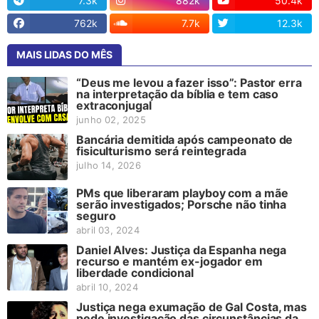
7.3k
882k
50.4k
762k
7.7k
12.3k
MAIS LIDAS DO MÊS
“Deus me levou a fazer isso”: Pastor erra
na interpretação da bíblia e tem caso
extraconjugal
junho 02, 2025
Bancária demitida após campeonato de
fisiculturismo será reintegrada
julho 14, 2026
PMs que liberaram playboy com a mãe
serão investigados; Porsche não tinha
seguro
abril 03, 2024
Daniel Alves: Justiça da Espanha nega
recurso e mantém ex-jogador em
liberdade condicional
abril 10, 2024
Justiça nega exumação de Gal Costa, mas
pede investigação das circunstâncias da