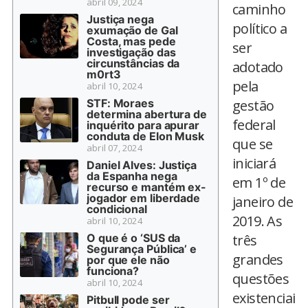
abril 09, 2024
caminho
Justiça nega
político a
exumação de Gal
Costa, mas pede
ser
investigação das
circunstâncias da
adotado
m0rt3
pela
abril 10, 2024
STF: Moraes
gestão
determina abertura de
federal
inquérito para apurar
conduta de Elon Musk
que se
abril 07, 2024
iniciará
Daniel Alves: Justiça
da Espanha nega
em 1º de
recurso e mantém ex-
jogador em liberdade
janeiro de
condicional
2019. As
abril 10, 2024
O que é o ‘SUS da
três
Segurança Pública’ e
grandes
por que ele não
funciona?
questões
abril 10, 2024
existenciai
Pitbull pode ser