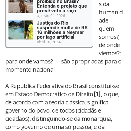
proibido no Brasil?
s da
Entenda o projeto que
prevê veto à raça
humanid
agosto 01, 2026
ade —
Justiça do Rio
suspende multa de R$
quem
16 milhões a Neymar
somos?;
por lago artificial
abril 10, 2024
de onde
viemos?;
para onde vamos? — são apropriadas para o
momento nacional.
A República Federativa do Brasil constitui-se
em Estado Democrático de Direito
, o que,
[1]
de acordo com a teoria clássica, significa
governo do povo, de todos (cidadãs e
cidadãos), distinguindo-se da monarquia,
como governo de uma só pessoa, e da