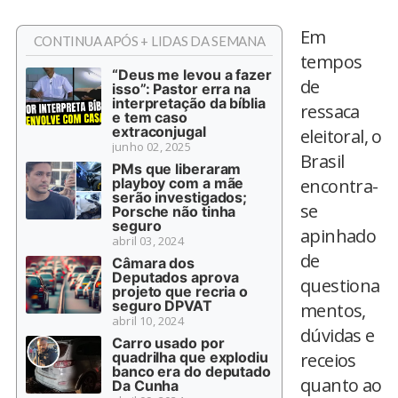
Em
CONTINUA APÓS + LIDAS DA SEMANA
tempos
“Deus me levou a fazer
de
isso”: Pastor erra na
interpretação da bíblia
ressaca
e tem caso
extraconjugal
eleitoral, o
junho 02, 2025
Brasil
PMs que liberaram
playboy com a mãe
encontra-
serão investigados;
se
Porsche não tinha
seguro
apinhado
abril 03, 2024
de
Câmara dos
Deputados aprova
questiona
projeto que recria o
seguro DPVAT
mentos,
abril 10, 2024
dúvidas e
Carro usado por
quadrilha que explodiu
receios
banco era do deputado
quanto ao
Da Cunha