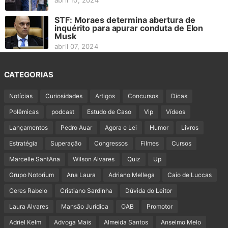
abril 10, 2024
STF: Moraes determina abertura de
inquérito para apurar conduta de Elon
Musk
abril 07, 2024
CATEGORIAS
Notícias
Curiosidades
Artigos
Concursos
Dicas
Polêmicas
podcast
Estudo de Caso
Vip
Vídeos
Lançamentos
Pedro Auar
Agora e Lei
Humor
Livros
Estratégia
Superação
Congressos
Filmes
Cursos
Marcelle SantAna
Wilson Alvares
Quiz
Up
Grupo Notorium
Ana Laura
Adriano Mellega
Caio de Luccas
Ceres Rabelo
Cristiano Sardinha
Dúvida do Leitor
Laura Alvares
Mansão Jurídica
OAB
Promotor
Adriel Kelm
Advoga Mais
Almeida Santos
Anselmo Melo