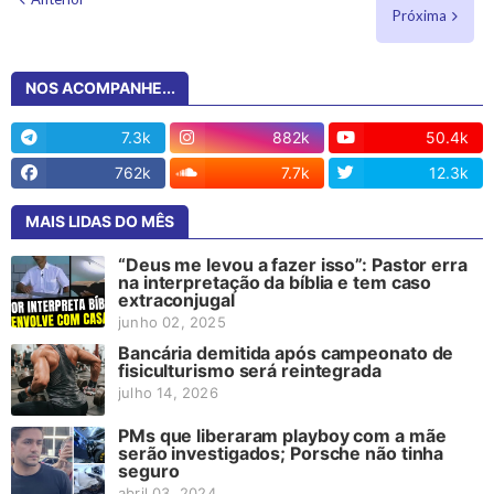
Próxima
NOS ACOMPANHE...
7.3k
882k
50.4k
762k
7.7k
12.3k
MAIS LIDAS DO MÊS
“Deus me levou a fazer isso”: Pastor erra
na interpretação da bíblia e tem caso
extraconjugal
junho 02, 2025
Bancária demitida após campeonato de
fisiculturismo será reintegrada
julho 14, 2026
PMs que liberaram playboy com a mãe
serão investigados; Porsche não tinha
seguro
abril 03, 2024