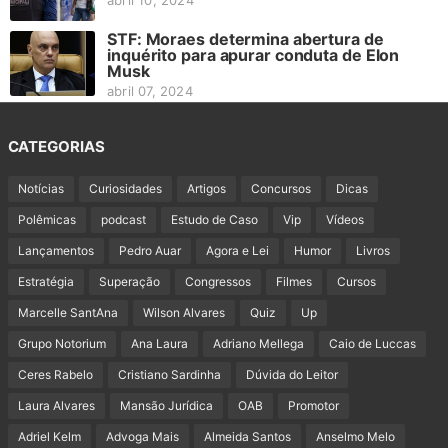
abril 10, 2024
STF: Moraes determina abertura de
inquérito para apurar conduta de Elon
Musk
abril 07, 2024
CATEGORIAS
Notícias
Curiosidades
Artigos
Concursos
Dicas
Polêmicas
podcast
Estudo de Caso
Vip
Vídeos
Lançamentos
Pedro Auar
Agora e Lei
Humor
Livros
Estratégia
Superação
Congressos
Filmes
Cursos
Marcelle SantAna
Wilson Alvares
Quiz
Up
Grupo Notorium
Ana Laura
Adriano Mellega
Caio de Luccas
Ceres Rabelo
Cristiano Sardinha
Dúvida do Leitor
Laura Alvares
Mansão Jurídica
OAB
Promotor
Adriel Kelm
Advoga Mais
Almeida Santos
Anselmo Melo