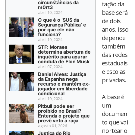
circunstâncias da
tação da
m0rt3
base será
abril 10, 2024
O que é o ‘SUS da
de dois
Segurança Pública’ e
anos. Isso
por que ele não
funciona?
depende
abril 10, 2024
também
STF: Moraes
determina abertura de
das redes
inquérito para apurar
conduta de Elon Musk
estaduais
abril 07, 2024
e escolas
Daniel Alves: Justiça
da Espanha nega
privadas.
recurso e mantém ex-
jogador em liberdade
condicional
A base é
abril 10, 2024
um
Pitbull pode ser
proibido no Brasil?
documen
Entenda o projeto que
prevê veto à raça
to que vai
agosto 01, 2026
nortear o
Justiça do Rio