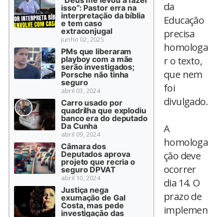
“Deus me levou a fazer
da
isso”: Pastor erra na
interpretação da bíblia
Educação
e tem caso
extraconjugal
precisa
junho 02, 2025
homologa
PMs que liberaram
playboy com a mãe
r o texto,
serão investigados;
que nem
Porsche não tinha
seguro
foi
abril 03, 2024
divulgado.
Carro usado por
quadrilha que explodiu
banco era do deputado
Da Cunha
A
abril 09, 2024
homologa
Câmara dos
Deputados aprova
ção deve
projeto que recria o
ocorrer
seguro DPVAT
abril 10, 2024
dia 14. O
Justiça nega
prazo de
exumação de Gal
Costa, mas pede
implemen
investigação das