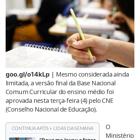
| Mesmo considerada ainda
goo.gl/o14kLp
limitada, a versão final da Base Nacional
Comum Curricular do ensino médio foi
aprovada nesta terça-feira (4) pelo CNE
(Conselho Nacional de Educação).
O
CONTINUA APÓS + LIDAS DA SEMANA
Ministério