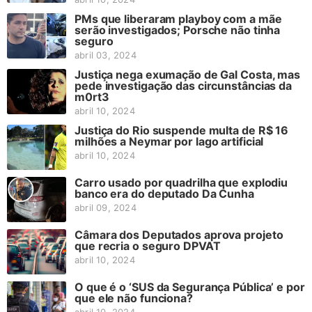
PMs que liberaram playboy com a mãe
serão investigados; Porsche não tinha
seguro
abril 03, 2024
Justiça nega exumação de Gal Costa, mas
pede investigação das circunstâncias da
m0rt3
abril 10, 2024
Justiça do Rio suspende multa de R$ 16
milhões a Neymar por lago artificial
abril 10, 2024
Carro usado por quadrilha que explodiu
banco era do deputado Da Cunha
abril 09, 2024
Câmara dos Deputados aprova projeto
que recria o seguro DPVAT
abril 10, 2024
O que é o ‘SUS da Segurança Pública’ e por
que ele não funciona?