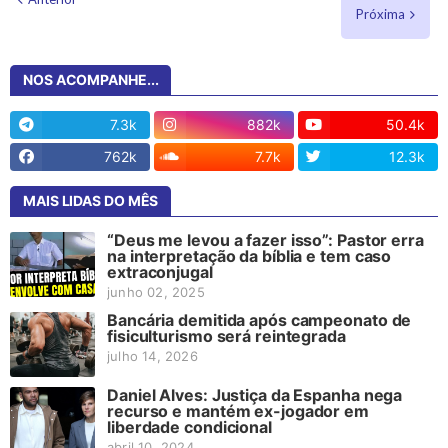
Próxima
NOS ACOMPANHE...
7.3k
882k
50.4k
762k
7.7k
12.3k
MAIS LIDAS DO MÊS
“Deus me levou a fazer isso”: Pastor erra
na interpretação da bíblia e tem caso
extraconjugal
junho 02, 2025
Bancária demitida após campeonato de
fisiculturismo será reintegrada
julho 14, 2026
Daniel Alves: Justiça da Espanha nega
recurso e mantém ex-jogador em
liberdade condicional
abril 10, 2024