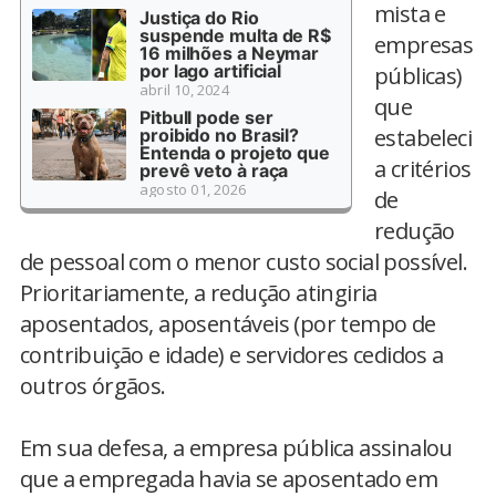
mista e
Justiça do Rio
suspende multa de R$
empresas
16 milhões a Neymar
por lago artificial
públicas)
abril 10, 2024
que
Pitbull pode ser
estabeleci
proibido no Brasil?
Entenda o projeto que
a critérios
prevê veto à raça
agosto 01, 2026
de
redução
de pessoal com o menor custo social possível.
Prioritariamente, a redução atingiria
aposentados, aposentáveis (por tempo de
contribuição e idade) e servidores cedidos a
outros órgãos.
Em sua defesa, a empresa pública assinalou
que a empregada havia se aposentado em