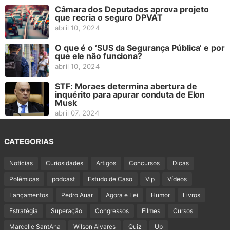
Câmara dos Deputados aprova projeto
que recria o seguro DPVAT
abril 10, 2024
O que é o ‘SUS da Segurança Pública’ e por
que ele não funciona?
abril 10, 2024
STF: Moraes determina abertura de
inquérito para apurar conduta de Elon
Musk
abril 07, 2024
CATEGORIAS
Notícias
Curiosidades
Artigos
Concursos
Dicas
Polêmicas
podcast
Estudo de Caso
Vip
Vídeos
Lançamentos
Pedro Auar
Agora e Lei
Humor
Livros
Estratégia
Superação
Congressos
Filmes
Cursos
Marcelle SantAna
Wilson Alvares
Quiz
Up