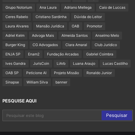
Grupo Notorium
Ana Laura
Adriano Mellega
Caio de Luccas
Ceres Rabelo
Cristiano Sardinha
Dúvida do Leitor
Laura Alvares
Mansão Jurídica
OAB
Promotor
Adriel Kelm
Advoga Mais
Almeida Santos
Anselmo Melo
Burger King
CG Advogados
Clara Amaral
Club Juridico
ENJA SP
Enam2
Fundação Arcadas
Gabriel Coimbra
Ives Gandra
JurisCoin
LiArb
Luana Araujo
Lucas Castilho
OAB SP
Peticione AI
Projeto Missão
Ronaldo Junior
Sinapse
William Silva
banner
PESQUISE AQUI