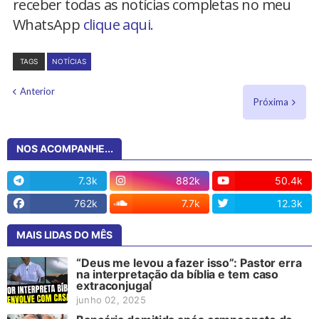
receber todas as notícias completas no meu
WhatsApp
clique aqui.
TAGS
NOTÍCIAS
Anterior
Próxima
NOS ACOMPANHE...
7.3k
882k
50.4k
762k
7.7k
12.3k
MAIS LIDAS DO MÊS
“Deus me levou a fazer isso”: Pastor erra
na interpretação da bíblia e tem caso
extraconjugal
junho 02, 2025