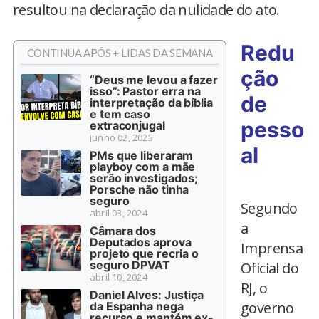
resultou na declaração da nulidade do ato.
Redu
CONTINUA APÓS + LIDAS DA SEMANA
ção
“Deus me levou a fazer
isso”: Pastor erra na
de
interpretação da bíblia
e tem caso
pesso
extraconjugal
junho 02, 2025
al
PMs que liberaram
playboy com a mãe
serão investigados;
Porsche não tinha
seguro
Segundo
abril 03, 2024
a
Câmara dos
Deputados aprova
Imprensa
projeto que recria o
seguro DPVAT
Oficial do
abril 10, 2024
RJ, o
Daniel Alves: Justiça
governo
da Espanha nega
recurso e mantém ex-