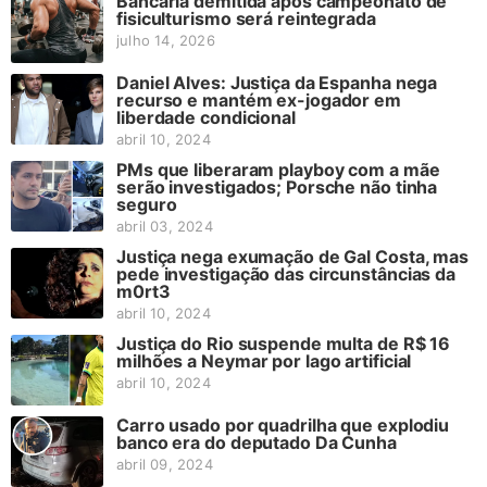
Bancária demitida após campeonato de
fisiculturismo será reintegrada
julho 14, 2026
Daniel Alves: Justiça da Espanha nega
recurso e mantém ex-jogador em
liberdade condicional
abril 10, 2024
PMs que liberaram playboy com a mãe
serão investigados; Porsche não tinha
seguro
abril 03, 2024
Justiça nega exumação de Gal Costa, mas
pede investigação das circunstâncias da
m0rt3
abril 10, 2024
Justiça do Rio suspende multa de R$ 16
milhões a Neymar por lago artificial
abril 10, 2024
Carro usado por quadrilha que explodiu
banco era do deputado Da Cunha
abril 09, 2024