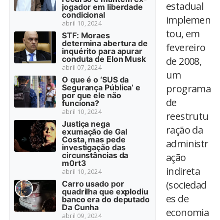
estadual
jogador em liberdade
condicional
implemen
abril 10, 2024
tou, em
STF: Moraes
determina abertura de
fevereiro
inquérito para apurar
conduta de Elon Musk
de 2008,
abril 07, 2024
um
O que é o ‘SUS da
programa
Segurança Pública’ e
por que ele não
de
funciona?
abril 10, 2024
reestrutu
Justiça nega
ração da
exumação de Gal
Costa, mas pede
administr
investigação das
circunstâncias da
ação
m0rt3
indireta
abril 10, 2024
(sociedad
Carro usado por
quadrilha que explodiu
es de
banco era do deputado
Da Cunha
economia
abril 09, 2024