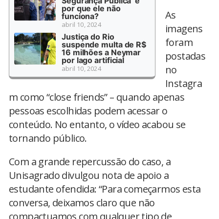
Segurança Pública’ e
por que ele não
As
funciona?
abril 10, 2024
imagens
Justiça do Rio
foram
suspende multa de R$
16 milhões a Neymar
postadas
por lago artificial
no
abril 10, 2024
Instagra
m como “close friends” – quando apenas
pessoas escolhidas podem acessar o
conteúdo. No entanto, o vídeo acabou se
tornando público.
Com a grande repercussão do caso, a
Unisagrado divulgou nota de apoio a
estudante ofendida: “Para começarmos esta
conversa, deixamos claro que não
compactuamos com qualquer tipo de