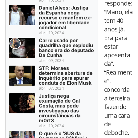
abril 10, 2024
responde:
Daniel Alves: Justiça
“Mano, ela
da Espanha nega
recurso e mantém ex-
tem 40
jogador em liberdade
condicional
anos já.
abril 10, 2024
Era para
Carro usado por
quadrilha que explodiu
estar
banco era do deputado
aposenta
Da Cunha
abril 09, 2024
da”.
STF: Moraes
“Realment
determina abertura de
inquérito para apurar
e”,
conduta de Elon Musk
abril 07, 2024
concorda
Justiça nega
a terceira
exumação de Gal
Costa, mas pede
fazendo
investigação das
uma cara
circunstâncias da
m0rt3
de
abril 10, 2024
deboche.
O que é o ‘SUS da