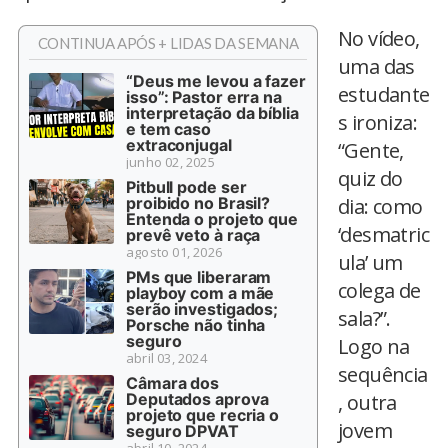
No vídeo,
CONTINUA APÓS + LIDAS DA SEMANA
uma das
“Deus me levou a fazer
estudante
isso”: Pastor erra na
interpretação da bíblia
s ironiza:
e tem caso
extraconjugal
“Gente,
junho 02, 2025
quiz do
Pitbull pode ser
proibido no Brasil?
dia: como
Entenda o projeto que
‘desmatric
prevê veto à raça
agosto 01, 2026
ula’ um
PMs que liberaram
colega de
playboy com a mãe
serão investigados;
sala?”.
Porsche não tinha
seguro
Logo na
abril 03, 2024
sequência
Câmara dos
Deputados aprova
, outra
projeto que recria o
jovem
seguro DPVAT