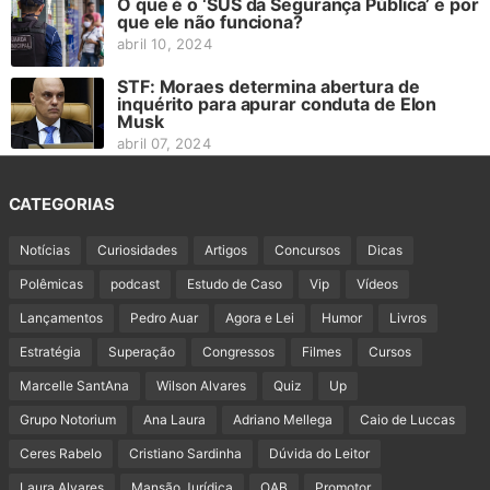
O que é o ‘SUS da Segurança Pública’ e por
que ele não funciona?
abril 10, 2024
STF: Moraes determina abertura de
inquérito para apurar conduta de Elon
Musk
abril 07, 2024
CATEGORIAS
Notícias
Curiosidades
Artigos
Concursos
Dicas
Polêmicas
podcast
Estudo de Caso
Vip
Vídeos
Lançamentos
Pedro Auar
Agora e Lei
Humor
Livros
Estratégia
Superação
Congressos
Filmes
Cursos
Marcelle SantAna
Wilson Alvares
Quiz
Up
Grupo Notorium
Ana Laura
Adriano Mellega
Caio de Luccas
Ceres Rabelo
Cristiano Sardinha
Dúvida do Leitor
Laura Alvares
Mansão Jurídica
OAB
Promotor