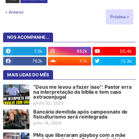
Anterior
Próxima
NOS ACOMPANHE...
7.3k
882k
50.4k
762k
7.7k
12.3k
MAIS LIDAS DO MÊS
“Deus me levou a fazer isso”: Pastor erra
na interpretação da bíblia e tem caso
extraconjugal
junho 02, 2025
Bancária demitida após campeonato de
fisiculturismo será reintegrada
julho 14, 2026
PMs que liberaram playboy com a mãe