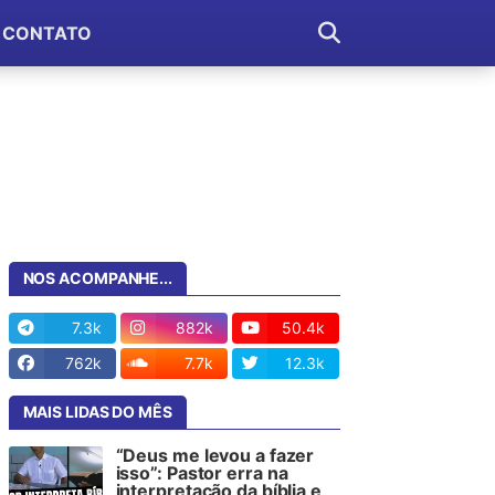
CONTATO
NOS ACOMPANHE...
7.3k
882k
50.4k
762k
7.7k
12.3k
MAIS LIDAS DO MÊS
“Deus me levou a fazer
isso”: Pastor erra na
interpretação da bíblia e