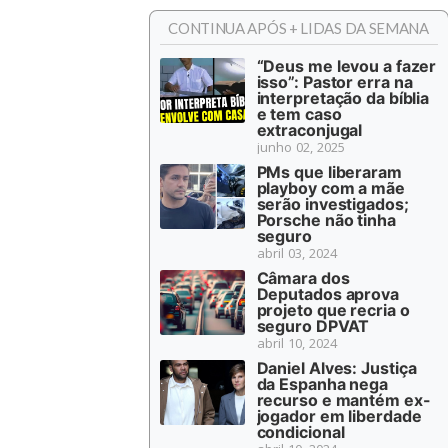
CONTINUA APÓS + LIDAS DA SEMANA
“Deus me levou a fazer
isso”: Pastor erra na
interpretação da bíblia
e tem caso
extraconjugal
junho 02, 2025
PMs que liberaram
playboy com a mãe
serão investigados;
Porsche não tinha
seguro
abril 03, 2024
Câmara dos
Deputados aprova
projeto que recria o
seguro DPVAT
abril 10, 2024
Daniel Alves: Justiça
da Espanha nega
recurso e mantém ex-
jogador em liberdade
condicional