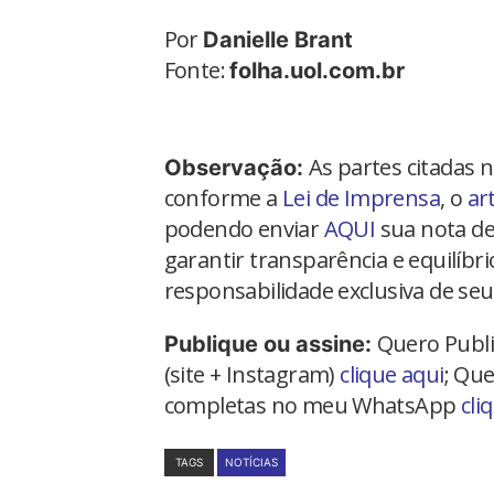
Por
Danielle Brant
Fonte:
folha.uol.com.br
As partes citadas 
Observação:
conforme a
Lei de Imprensa
, o
ar
podendo enviar
AQUI
sua nota de
garantir transparência e equilíbr
responsabilidade exclusiva de seu
Quero Publi
Publique ou assine:
(site + Instagram)
clique aqui
; Que
completas no meu WhatsApp
cli
TAGS
NOTÍCIAS