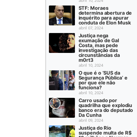
abril 10, 2024
STF: Moraes
determina abertura de
inquérito para apurar
conduta de Elon Musk
abril 07, 2024
Justiça nega
exumação de Gal
Costa, mas pede
investigação das
circunstâncias da
m0rt3
abril 10, 2024
O que é o ‘SUS da
Segurança Pública’ e
por que ele não
funciona?
abril 10, 2024
Carro usado por
quadrilha que explodiu
banco era do deputado
Da Cunha
abril 09, 2024
Justiça do Rio
suspende multa de R$