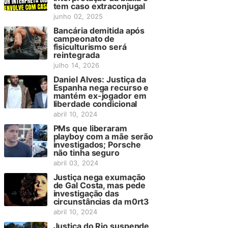
tem caso extraconjugal
junho 02, 2025
Bancária demitida após
campeonato de
fisiculturismo será
reintegrada
julho 14, 2026
Daniel Alves: Justiça da
Espanha nega recurso e
mantém ex-jogador em
liberdade condicional
abril 10, 2024
PMs que liberaram
playboy com a mãe serão
investigados; Porsche
não tinha seguro
abril 03, 2024
Justiça nega exumação
de Gal Costa, mas pede
investigação das
circunstâncias da m0rt3
abril 10, 2024
Justiça do Rio suspende