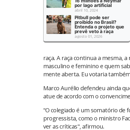
16 milhões a Neymar
por lago artificial
abril 10, 2024
Pitbull pode ser
proibido no Brasil?
Entenda o projeto que
prevê veto à raça
agosto 01, 2026
raça. A raça continua a mesma, 
masculino e feminino e quem sab
mente aberta. Eu votaria também
Marco Aurélio defendeu ainda qu
atue de acordo com o convencime
"O colegiado é um somatório de f
progressista, como o ministro Fa
ver as críticas", afirmou.