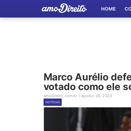
HOME
C
Marco Aurélio defe
votado como ele so
amodireito.com.br
|
agosto 28, 2023
NOTÍCIAS