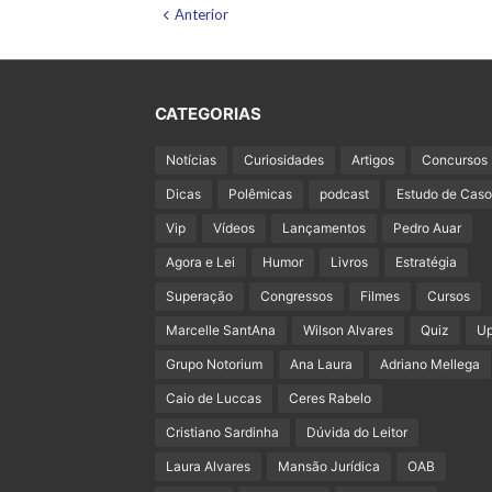
Anterior
CATEGORIAS
Notícias
Curiosidades
Artigos
Concursos
Dicas
Polêmicas
podcast
Estudo de Caso
Vip
Vídeos
Lançamentos
Pedro Auar
Agora e Lei
Humor
Livros
Estratégia
Superação
Congressos
Filmes
Cursos
Marcelle SantAna
Wilson Alvares
Quiz
U
Grupo Notorium
Ana Laura
Adriano Mellega
Caio de Luccas
Ceres Rabelo
Cristiano Sardinha
Dúvida do Leitor
Laura Alvares
Mansão Jurídica
OAB