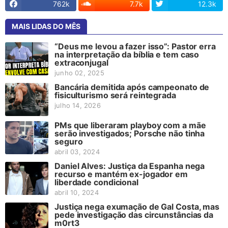
762k
7.7k
12.3k
MAIS LIDAS DO MÊS
“Deus me levou a fazer isso”: Pastor erra
na interpretação da bíblia e tem caso
extraconjugal
junho 02, 2025
Bancária demitida após campeonato de
fisiculturismo será reintegrada
julho 14, 2026
PMs que liberaram playboy com a mãe
serão investigados; Porsche não tinha
seguro
abril 03, 2024
Daniel Alves: Justiça da Espanha nega
recurso e mantém ex-jogador em
liberdade condicional
abril 10, 2024
Justiça nega exumação de Gal Costa, mas
pede investigação das circunstâncias da
m0rt3