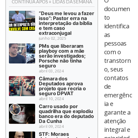
O
CONTINUA APÓS + LIDAS DA SEMANA
documen
“Deus me levou a fazer
to
isso”: Pastor erra na
interpretação da bíblia
identifica
e tem caso
extraconjugal
as
junho 02, 2025
pessoas
PMs que liberaram
playboy com a mãe
com o
serão investigados;
transtorn
Porsche não tinha
seguro
o, seus
abril 03, 2024
contatos
Câmara dos
Deputados aprova
de
projeto que recria o
seguro DPVAT
emergênc
abril 10, 2024
ia e
Carro usado por
quadrilha que explodiu
garante a
banco era do deputado
atenção
Da Cunha
abril 09, 2024
integral e
STF: Moraes