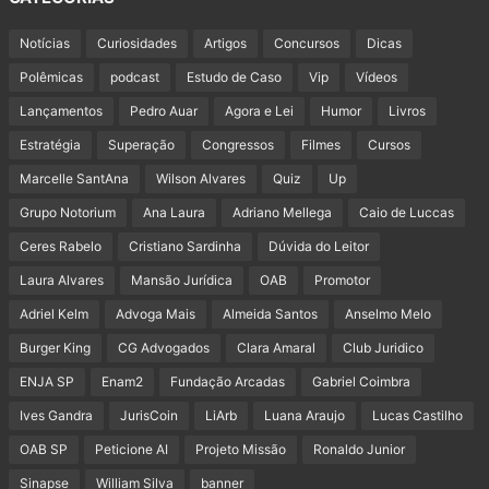
Notícias
Curiosidades
Artigos
Concursos
Dicas
Polêmicas
podcast
Estudo de Caso
Vip
Vídeos
Lançamentos
Pedro Auar
Agora e Lei
Humor
Livros
Estratégia
Superação
Congressos
Filmes
Cursos
Marcelle SantAna
Wilson Alvares
Quiz
Up
Grupo Notorium
Ana Laura
Adriano Mellega
Caio de Luccas
Ceres Rabelo
Cristiano Sardinha
Dúvida do Leitor
Laura Alvares
Mansão Jurídica
OAB
Promotor
Adriel Kelm
Advoga Mais
Almeida Santos
Anselmo Melo
Burger King
CG Advogados
Clara Amaral
Club Juridico
ENJA SP
Enam2
Fundação Arcadas
Gabriel Coimbra
Ives Gandra
JurisCoin
LiArb
Luana Araujo
Lucas Castilho
OAB SP
Peticione AI
Projeto Missão
Ronaldo Junior
Sinapse
William Silva
banner