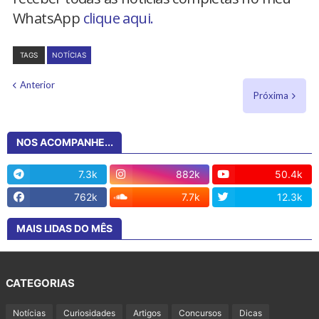
WhatsApp
clique aqui.
TAGS
NOTÍCIAS
Anterior
Próxima
NOS ACOMPANHE...
7.3k
882k
50.4k
762k
7.7k
12.3k
MAIS LIDAS DO MÊS
CATEGORIAS
Notícias
Curiosidades
Artigos
Concursos
Dicas