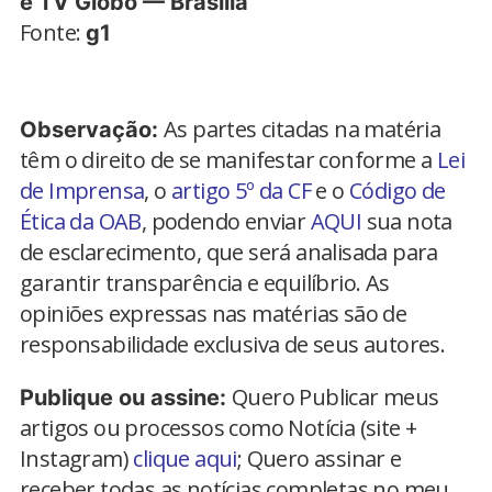
e TV Globo — Brasília
Fonte:
g1
As partes citadas na matéria
Observação:
têm o direito de se manifestar conforme a
Lei
de Imprensa
, o
artigo 5º da CF
e o
Código de
Ética da OAB
, podendo enviar
AQUI
sua nota
de esclarecimento, que será analisada para
garantir transparência e equilíbrio. As
opiniões expressas nas matérias são de
responsabilidade exclusiva de seus autores.
Quero Publicar meus
Publique ou assine:
artigos ou processos como Notícia (site +
Instagram)
clique aqui
; Quero assinar e
receber todas as notícias completas no meu