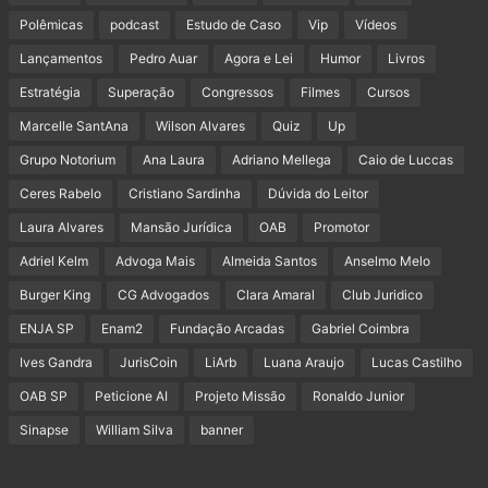
Polêmicas
podcast
Estudo de Caso
Vip
Vídeos
Lançamentos
Pedro Auar
Agora e Lei
Humor
Livros
Estratégia
Superação
Congressos
Filmes
Cursos
Marcelle SantAna
Wilson Alvares
Quiz
Up
Grupo Notorium
Ana Laura
Adriano Mellega
Caio de Luccas
Ceres Rabelo
Cristiano Sardinha
Dúvida do Leitor
Laura Alvares
Mansão Jurídica
OAB
Promotor
Adriel Kelm
Advoga Mais
Almeida Santos
Anselmo Melo
Burger King
CG Advogados
Clara Amaral
Club Juridico
ENJA SP
Enam2
Fundação Arcadas
Gabriel Coimbra
Ives Gandra
JurisCoin
LiArb
Luana Araujo
Lucas Castilho
OAB SP
Peticione AI
Projeto Missão
Ronaldo Junior
Sinapse
William Silva
banner