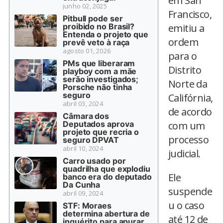
em San
junho 02, 2025
Francisco,
Pitbull pode ser
proibido no Brasil?
emitiu a
Entenda o projeto que
ordem
prevê veto à raça
agosto 01, 2026
para o
PMs que liberaram
Distrito
playboy com a mãe
serão investigados;
Norte da
Porsche não tinha
seguro
Califórnia,
abril 03, 2024
de acordo
Câmara dos
Deputados aprova
com um
projeto que recria o
processo
seguro DPVAT
abril 10, 2024
judicial.
Carro usado por
quadrilha que explodiu
Ele
banco era do deputado
Da Cunha
suspende
abril 09, 2024
u o caso
STF: Moraes
determina abertura de
até 12 de
inquérito para apurar