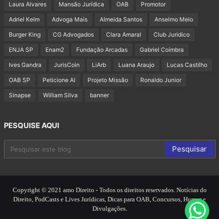
Laura Alvares
Mansão Jurídica
OAB
Promotor
Adriel Kelm
Advoga Mais
Almeida Santos
Anselmo Melo
Burger King
CG Advogados
Clara Amaral
Club Juridico
ENJA SP
Enam2
Fundação Arcadas
Gabriel Coimbra
Ives Gandra
JurisCoin
LiArb
Luana Araujo
Lucas Castilho
OAB SP
Peticione AI
Projeto Missão
Ronaldo Junior
Sinapse
William Silva
banner
PESQUISE AQUI
Copyright © 2021 amo Direito - Todos os direitos reservados. Notícias do
Direito, PodCasts e Lives Jurídicas, Dicas para OAB, Concursos, Humor e
Divulgações.