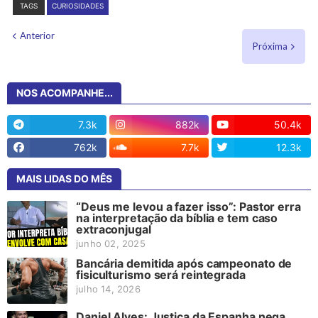
TAGS
CURIOSIDADES
Anterior
Próxima
NOS ACOMPANHE...
7.3k
882k
50.4k
762k
7.7k
12.3k
MAIS LIDAS DO MÊS
“Deus me levou a fazer isso”: Pastor erra
na interpretação da bíblia e tem caso
extraconjugal
junho 02, 2025
Bancária demitida após campeonato de
fisiculturismo será reintegrada
julho 14, 2026
Daniel Alves: Justiça da Espanha nega