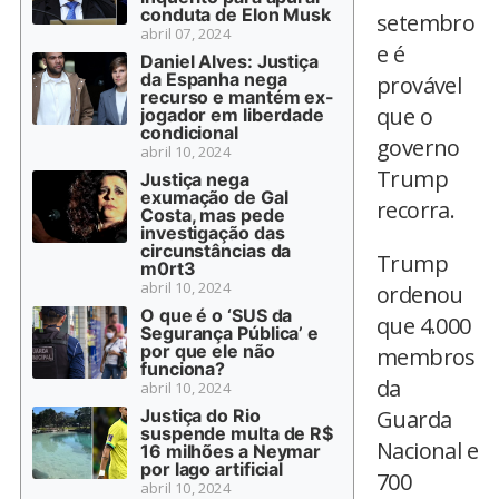
conduta de Elon Musk
setembro
abril 07, 2024
e é
Daniel Alves: Justiça
da Espanha nega
provável
recurso e mantém ex-
que o
jogador em liberdade
condicional
governo
abril 10, 2024
Trump
Justiça nega
exumação de Gal
recorra.
Costa, mas pede
investigação das
circunstâncias da
Trump
m0rt3
abril 10, 2024
ordenou
O que é o ‘SUS da
que 4.000
Segurança Pública’ e
por que ele não
membros
funciona?
da
abril 10, 2024
Justiça do Rio
Guarda
suspende multa de R$
Nacional e
16 milhões a Neymar
por lago artificial
700
abril 10, 2024