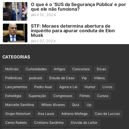
O que é o ‘SUS da Segurança Pública’ e por
que ele não funciona?
abril 10, 2024
STF: Moraes determina abertura de
inquérito para apurar conduta de Elon
Musk
abril 07, 2024
CATEGORIAS
Notícias
Curiosidades
Artigos
Concursos
Dicas
Polêmicas
podcast
Estudo de Caso
Vip
Vídeos
Lançamentos
Pedro Auar
Agora e Lei
Humor
Livros
Estratégia
Superação
Congressos
Filmes
Cursos
Marcelle SantAna
Wilson Alvares
Quiz
Up
Grupo Notorium
Ana Laura
Adriano Mellega
Caio de Luccas
Ceres Rabelo
Cristiano Sardinha
Dúvida do Leitor