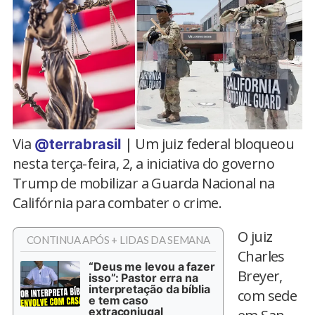
Via
| Um juiz federal bloqueou
@terrabrasil
nesta terça-feira, 2, a iniciativa do governo
Trump de mobilizar a Guarda Nacional na
Califórnia para combater o crime.
O juiz
CONTINUA APÓS + LIDAS DA SEMANA
Charles
“Deus me levou a fazer
Breyer,
isso”: Pastor erra na
interpretação da bíblia
com sede
e tem caso
extraconjugal