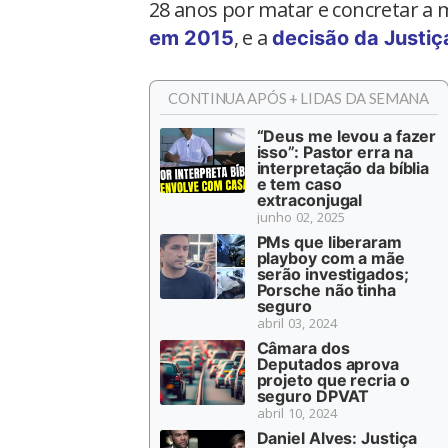
28 anos por matar e concretar a m
, e a
em 2015
decisão da Justiç
CONTINUA APÓS + LIDAS DA SEMANA
“Deus me levou a fazer
isso”: Pastor erra na
interpretação da bíblia
e tem caso
extraconjugal
junho 02, 2025
PMs que liberaram
playboy com a mãe
serão investigados;
Porsche não tinha
seguro
abril 03, 2024
Câmara dos
Deputados aprova
projeto que recria o
seguro DPVAT
abril 10, 2024
Daniel Alves: Justiça