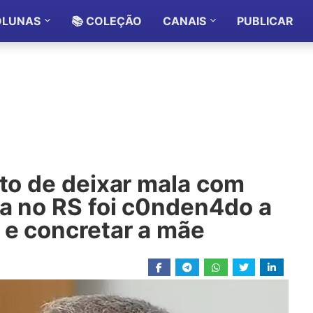
OLUNAS
📚 COLEÇÃO
CANAIS
PUBLICAR
ito de deixar mala com
ia no RS foi c0nden4do a
 e concretar a mãe