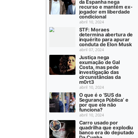
da Espanha nega
recurso e mantém ex-
jogador em liberdade
condicional
abril 10, 2024
STF: Moraes
determina abertura de
inquérito para apurar
conduta de Elon Musk
abril 07, 2024
Justiça nega
exumação de Gal
Costa, mas pede
investigação das
circunstâncias da
m0rt3
abril 10, 2024
O que é o ‘SUS da
Segurança Pública’ e
por que ele não
funciona?
abril 10, 2024
Carro usado por
quadrilha que explodiu
banco era do deputado
Da Cunha