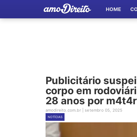
HOME
C
Publicitário suspe
corpo em rodoviár
28 anos por m4t4r
amodireito.com.br
|
setembro 05, 2025
NOTÍCIAS