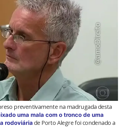
 preso preventivamente na madrugada desta
deixado uma mala com o tronco de uma
de Porto Alegre foi condenado a
a rodoviária