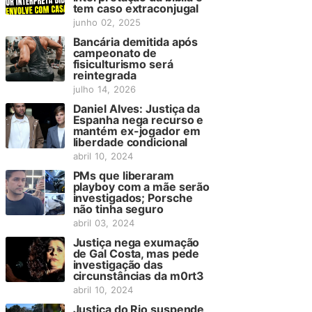
tem caso extraconjugal
junho 02, 2025
Bancária demitida após
campeonato de
fisiculturismo será
reintegrada
julho 14, 2026
Daniel Alves: Justiça da
Espanha nega recurso e
mantém ex-jogador em
liberdade condicional
abril 10, 2024
PMs que liberaram
playboy com a mãe serão
investigados; Porsche
não tinha seguro
abril 03, 2024
Justiça nega exumação
de Gal Costa, mas pede
investigação das
circunstâncias da m0rt3
abril 10, 2024
Justiça do Rio suspende