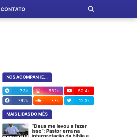
CONTATO
NOS ACOMPANHE...
7.3k
882k
50.4k
762k
7.7k
12.3k
MAIS LIDAS DO MÊS
“Deus me levou a fazer
isso”: Pastor erra na
interpretação da bíblia e