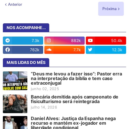
Anterior
Próxima
NOS ACOMPANHE...
7.3k
882k
50.4k
762k
7.7k
12.3k
MAIS LIDAS DO MÊS
“Deus me levou a fazer isso”: Pastor erra
na interpretação da bíblia e tem caso
extraconjugal
junho 02, 2025
Bancária demitida após campeonato de
fisiculturismo será reintegrada
julho 14, 2026
Daniel Alves: Justiça da Espanha nega
recurso e mantém ex-jogador em
liberdade condicional