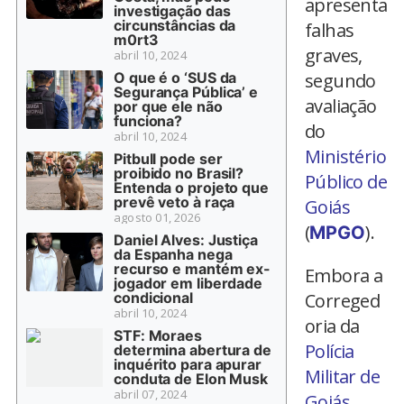
apresenta
investigação das
circunstâncias da
falhas
m0rt3
graves,
abril 10, 2024
O que é o ‘SUS da
segundo
Segurança Pública’ e
avaliação
por que ele não
funciona?
do
abril 10, 2024
Ministério
Pitbull pode ser
proibido no Brasil?
Público de
Entenda o projeto que
prevê veto à raça
Goiás
agosto 01, 2026
(
).
MPGO
Daniel Alves: Justiça
da Espanha nega
recurso e mantém ex-
Embora a
jogador em liberdade
condicional
Correged
abril 10, 2024
oria da
STF: Moraes
Polícia
determina abertura de
inquérito para apurar
Militar de
conduta de Elon Musk
abril 07, 2024
Goiás