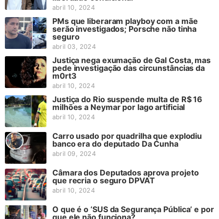
abril 10, 2024
PMs que liberaram playboy com a mãe
serão investigados; Porsche não tinha
seguro
abril 03, 2024
Justiça nega exumação de Gal Costa, mas
pede investigação das circunstâncias da
m0rt3
abril 10, 2024
Justiça do Rio suspende multa de R$ 16
milhões a Neymar por lago artificial
abril 10, 2024
Carro usado por quadrilha que explodiu
banco era do deputado Da Cunha
abril 09, 2024
Câmara dos Deputados aprova projeto
que recria o seguro DPVAT
abril 10, 2024
O que é o ‘SUS da Segurança Pública’ e por
que ele não funciona?