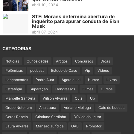
abril 10, 2024
STF: Moraes determina abertura de
inquérito para apurar conduta de Elon
Musk
abril 07, 2024
CATEGORIAS
Notícias
Curiosidades
Artigos
Concursos
Dicas
Polêmicas
podcast
Estudo de Caso
Vip
Vídeos
Lançamentos
Pedro Auar
Agora e Lei
Humor
Livros
Estratégia
Superação
Congressos
Filmes
Cursos
Marcelle SantAna
Wilson Alvares
Quiz
Up
Grupo Notorium
Ana Laura
Adriano Mellega
Caio de Luccas
Ceres Rabelo
Cristiano Sardinha
Dúvida do Leitor
Laura Alvares
Mansão Jurídica
OAB
Promotor