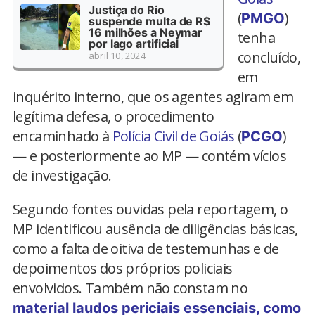
Justiça do Rio
(
)
PMGO
suspende multa de R$
16 milhões a Neymar
tenha
por lago artificial
concluído,
abril 10, 2024
em
inquérito interno, que os agentes agiram em
legítima defesa, o procedimento
encaminhado à
Polícia Civil de Goiás
(
)
PCGO
— e posteriormente ao MP — contém vícios
de investigação.
Segundo fontes ouvidas pela reportagem, o
MP identificou ausência de diligências básicas,
como a falta de oitiva de testemunhas e de
depoimentos dos próprios policiais
envolvidos. Também não constam no
material laudos periciais essenciais, como