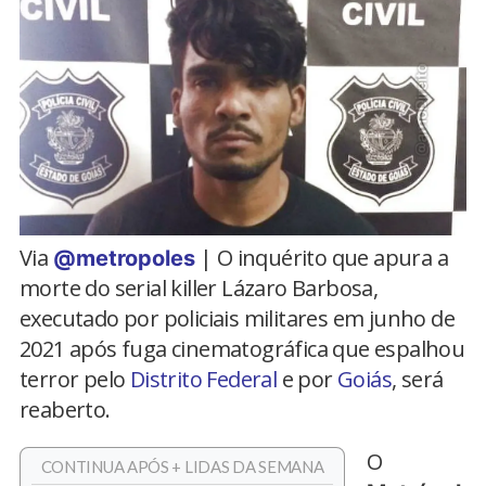
Via
| O inquérito que apura a
@metropoles
morte do serial killer Lázaro Barbosa,
executado por policiais militares em junho de
2021 após fuga cinematográfica que espalhou
terror pelo
Distrito Federal
e por
Goiás
, será
reaberto.
O
CONTINUA APÓS + LIDAS DA SEMANA