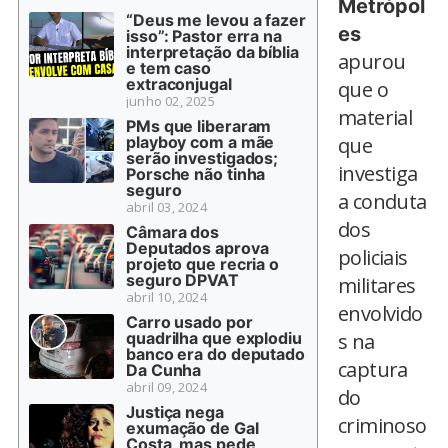
Metrópol
“Deus me levou a fazer
es
isso”: Pastor erra na
interpretação da bíblia
apurou
e tem caso
extraconjugal
que o
junho 02, 2025
material
PMs que liberaram
playboy com a mãe
que
serão investigados;
investiga
Porsche não tinha
seguro
a conduta
abril 03, 2024
dos
Câmara dos
Deputados aprova
policiais
projeto que recria o
seguro DPVAT
militares
abril 10, 2024
envolvido
Carro usado por
quadrilha que explodiu
s na
banco era do deputado
captura
Da Cunha
abril 09, 2024
do
Justiça nega
criminoso
exumação de Gal
Costa, mas pede