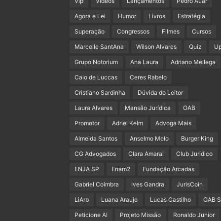
Vip
Vídeos
Lançamentos
Pedro Auar
Agora e Lei
Humor
Livros
Estratégia
Superação
Congressos
Filmes
Cursos
Marcelle SantAna
Wilson Alvares
Quiz
U
Grupo Notorium
Ana Laura
Adriano Mellega
Caio de Luccas
Ceres Rabelo
Cristiano Sardinha
Dúvida do Leitor
Laura Alvares
Mansão Jurídica
OAB
Promotor
Adriel Kelm
Advoga Mais
Almeida Santos
Anselmo Melo
Burger King
CG Advogados
Clara Amaral
Club Juridico
ENJA SP
Enam2
Fundação Arcadas
Gabriel Coimbra
Ives Gandra
JurisCoin
LiArb
Luana Araujo
Lucas Castilho
OAB 
Peticione AI
Projeto Missão
Ronaldo Junior