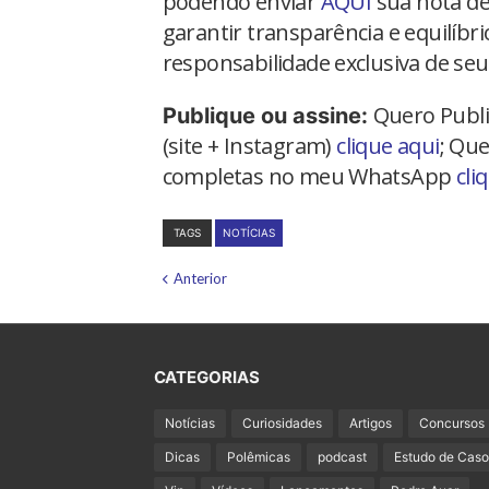
podendo enviar
AQUI
sua nota de
garantir transparência e equilíbr
responsabilidade exclusiva de seu
Quero Publi
Publique ou assine:
(site + Instagram)
clique aqui
; Que
completas no meu WhatsApp
cli
TAGS
NOTÍCIAS
Anterior
CATEGORIAS
Notícias
Curiosidades
Artigos
Concursos
Dicas
Polêmicas
podcast
Estudo de Caso