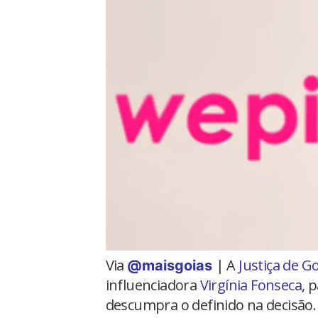
Via
| A
Justiça de G
@maisgoias
influenciadora
Virgínia Fonseca
, 
descumpra o definido na decisão