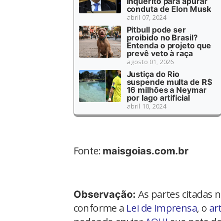
inquérito para apurar
conduta de Elon Musk
abril 07, 2024
Pitbull pode ser
proibido no Brasil?
Entenda o projeto que
prevê veto à raça
agosto 01, 2026
Justiça do Rio
suspende multa de R$
16 milhões a Neymar
por lago artificial
abril 10, 2024
Fonte:
maisgoias.com.br
As partes citadas 
Observação:
conforme a
Lei de Imprensa
, o
ar