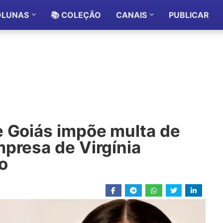
OLUNAS
📚 COLEÇÃO
CANAIS
PUBLICAR
e Goiás impõe multa de
mpresa de Virgínia
o