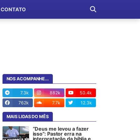
CONTATO
NOS ACOMPANHE...
7.3k
882k
50.4k
762k
7.7k
12.3k
MAIS LIDAS DO MÊS
“Deus me levou a fazer
isso”: Pastor erra na
interpretação da bíblia e