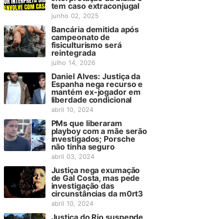
tem caso extraconjugal
junho 02, 2025
Bancária demitida após
campeonato de
fisiculturismo será
reintegrada
julho 14, 2026
Daniel Alves: Justiça da
Espanha nega recurso e
mantém ex-jogador em
liberdade condicional
abril 10, 2024
PMs que liberaram
playboy com a mãe serão
investigados; Porsche
não tinha seguro
abril 03, 2024
Justiça nega exumação
de Gal Costa, mas pede
investigação das
circunstâncias da m0rt3
abril 10, 2024
Justiça do Rio suspende