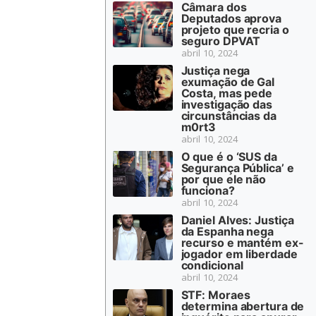
Câmara dos
Deputados aprova
projeto que recria o
seguro DPVAT
abril 10, 2024
Justiça nega
exumação de Gal
Costa, mas pede
investigação das
circunstâncias da
m0rt3
abril 10, 2024
O que é o ‘SUS da
Segurança Pública’ e
por que ele não
funciona?
abril 10, 2024
Daniel Alves: Justiça
da Espanha nega
recurso e mantém ex-
jogador em liberdade
condicional
abril 10, 2024
STF: Moraes
determina abertura de