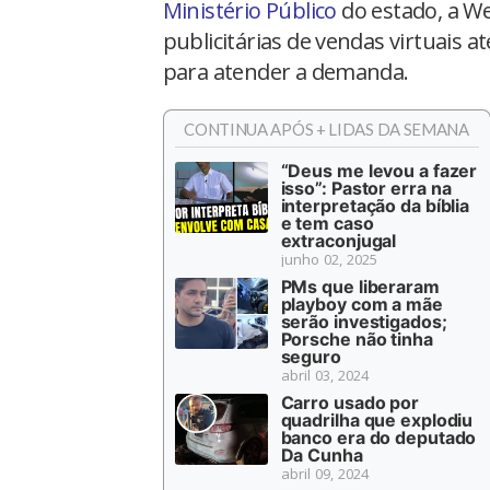
Ministério Público
do estado, a Wep
publicitárias de vendas virtuais a
para atender a demanda.
CONTINUA APÓS + LIDAS DA SEMANA
“Deus me levou a fazer
isso”: Pastor erra na
interpretação da bíblia
e tem caso
extraconjugal
junho 02, 2025
PMs que liberaram
playboy com a mãe
serão investigados;
Porsche não tinha
seguro
abril 03, 2024
Carro usado por
quadrilha que explodiu
banco era do deputado
Da Cunha
abril 09, 2024