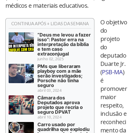
médicos e materiais educativos.
O objetivo
CONTINUA APÓS + LIDAS DA SEMANA
do
“Deus me levou a fazer
projeto
isso”: Pastor erra na
interpretação da bíblia
do
e tem caso
extraconjugal
deputado
junho 02, 2025
Duarte Jr.
PMs que liberaram
playboy com a mãe
(
PSB-MA
)
serão investigados;
é
Porsche não tinha
seguro
promover
abril 03, 2024
maior
Câmara dos
Deputados aprova
respeito,
projeto que recria o
seguro DPVAT
inclusão e
abril 10, 2024
reconheci
Carro usado por
quadrilha que explodiu
mento da