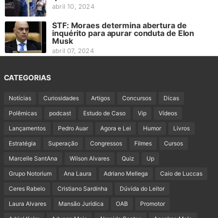
abril 10, 2024
STF: Moraes determina abertura de
inquérito para apurar conduta de Elon
Musk
abril 07, 2024
CATEGORIAS
Notícias
Curiosidades
Artigos
Concursos
Dicas
Polêmicas
podcast
Estudo de Caso
Vip
Vídeos
Lançamentos
Pedro Auar
Agora e Lei
Humor
Livros
Estratégia
Superação
Congressos
Filmes
Cursos
Marcelle SantAna
Wilson Alvares
Quiz
Up
Grupo Notorium
Ana Laura
Adriano Mellega
Caio de Luccas
Ceres Rabelo
Cristiano Sardinha
Dúvida do Leitor
Laura Alvares
Mansão Jurídica
OAB
Promotor