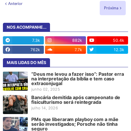
Anterior
Próxima
NOS ACOMPANHE...
7.3k
882k
50.4k
762k
7.7k
12.3k
MAIS LIDAS DO MÊS
“Deus me levou a fazer isso”: Pastor erra
na interpretação da bíblia e tem caso
extraconjugal
junho 02, 2025
Bancária demitida após campeonato de
fisiculturismo será reintegrada
julho 14, 2026
PMs que liberaram playboy com a mãe
serão investigados; Porsche não tinha
seguro