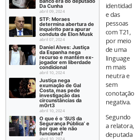
banco era do deputado
identidad
Da Cunha
abril 09, 2024
e das
STF: Moraes
pessoas
determina abertura de
inquérito para apurar
com T21,
conduta de Elon Musk
abril 07, 2024
por meio
Daniel Alves: Justiça
de uma
da Espanha nega
recurso e mantém ex-
linguage
jogador em liberdade
m mais
condicional
abril 10, 2024
neutra e
Justiça nega
sem
exumação de Gal
Costa, mas pede
conotação
investigação das
circunstâncias da
negativa.
m0rt3
abril 10, 2024
Segundo
O que é o ‘SUS da
Segurança Pública’ e
a relatora,
por que ele não
funciona?
deputada
abril 10, 2024