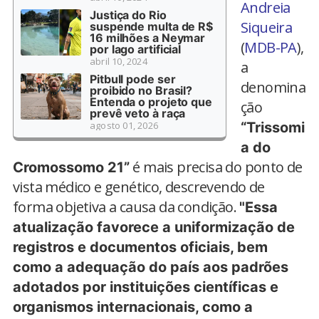
Andreia
Justiça do Rio
Siqueira
suspende multa de R$
16 milhões a Neymar
(
MDB-PA
),
por lago artificial
abril 10, 2024
a
Pitbull pode ser
denomina
proibido no Brasil?
Entenda o projeto que
ção
prevê veto à raça
agosto 01, 2026
“Trissomi
a do
é mais precisa do ponto de
Cromossomo 21”
vista médico e genético, descrevendo de
forma objetiva a causa da condição.
"Essa
atualização favorece a uniformização de
registros e documentos oficiais, bem
como a adequação do país aos padrões
adotados por instituições científicas e
organismos internacionais, como a