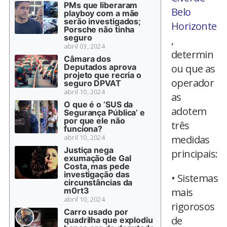
PMs que liberaram
Belo
playboy com a mãe
serão investigados;
Horizonte
Porsche não tinha
seguro
,
abril 03, 2024
determin
Câmara dos
Deputados aprova
ou que as
projeto que recria o
operador
seguro DPVAT
abril 10, 2024
as
O que é o ‘SUS da
adotem
Segurança Pública’ e
por que ele não
três
funciona?
abril 10, 2024
medidas
Justiça nega
principais:
exumação de Gal
Costa, mas pede
investigação das
• Sistemas
circunstâncias da
m0rt3
mais
abril 10, 2024
rigorosos
Carro usado por
de
quadrilha que explodiu