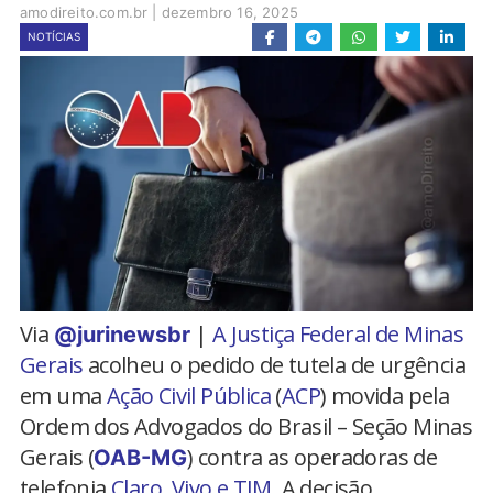
amodireito.com.br
|
dezembro 16, 2025
NOTÍCIAS
Via
|
A Justiça Federal de Minas
@jurinewsbr
Gerais
acolheu o pedido de tutela de urgência
em uma
Ação Civil Pública
(
ACP
) movida pela
Ordem dos Advogados do Brasil – Seção Minas
Gerais (
) contra as operadoras de
OAB-MG
telefonia
Claro, Vivo e TIM
. A decisão