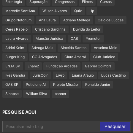
Estratégia
Superação
Congressos
Filmes
Cursos
Marcelle SantAna
Wilson Alvares
Quiz
Up
Grupo Notorium
Ana Laura
Adriano Mellega
Caio de Luccas
Ceres Rabelo
Cristiano Sardinha
Dúvida do Leitor
Laura Alvares
Mansão Jurídica
OAB
Promotor
Adriel Kelm
Advoga Mais
Almeida Santos
Anselmo Melo
Burger King
CG Advogados
Clara Amaral
Club Juridico
ENJA SP
Enam2
Fundação Arcadas
Gabriel Coimbra
Ives Gandra
JurisCoin
LiArb
Luana Araujo
Lucas Castilho
OAB SP
Peticione AI
Projeto Missão
Ronaldo Junior
Sinapse
William Silva
banner
PESQUISE AQUI