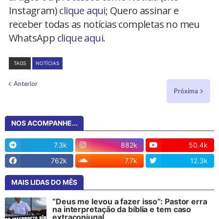
Instagram)
clique aqui
; Quero assinar e
receber todas as notícias completas no meu
WhatsApp
clique aqui.
TAGS
NOTÍCIAS
Anterior
Próxima
NOS ACOMPANHE...
7.3k
882k
50.4k
762k
7.7k
12.3k
MAIS LIDAS DO MÊS
“Deus me levou a fazer isso”: Pastor erra
na interpretação da bíblia e tem caso
extraconjugal