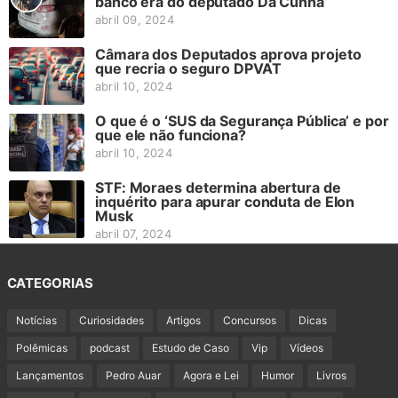
banco era do deputado Da Cunha
abril 09, 2024
Câmara dos Deputados aprova projeto
que recria o seguro DPVAT
abril 10, 2024
O que é o ‘SUS da Segurança Pública’ e por
que ele não funciona?
abril 10, 2024
STF: Moraes determina abertura de
inquérito para apurar conduta de Elon
Musk
abril 07, 2024
CATEGORIAS
Notícias
Curiosidades
Artigos
Concursos
Dicas
Polêmicas
podcast
Estudo de Caso
Vip
Vídeos
Lançamentos
Pedro Auar
Agora e Lei
Humor
Livros