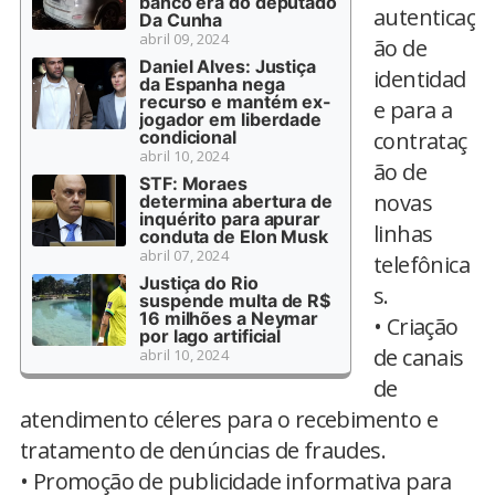
banco era do deputado
autenticaç
Da Cunha
abril 09, 2024
ão de
Daniel Alves: Justiça
identidad
da Espanha nega
recurso e mantém ex-
e para a
jogador em liberdade
condicional
contrataç
abril 10, 2024
ão de
STF: Moraes
novas
determina abertura de
inquérito para apurar
linhas
conduta de Elon Musk
abril 07, 2024
telefônica
Justiça do Rio
s.
suspende multa de R$
16 milhões a Neymar
• Criação
por lago artificial
de canais
abril 10, 2024
de
atendimento céleres para o recebimento e
tratamento de denúncias de fraudes.
• Promoção de publicidade informativa para