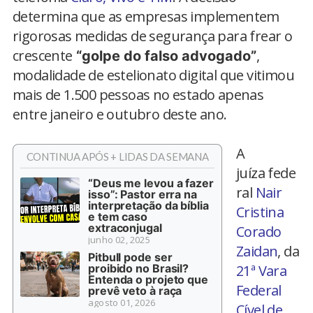
determina que as empresas implementem
rigorosas medidas de segurança para frear o
crescente
,
“golpe do falso advogado”
modalidade de estelionato digital que vitimou
mais de 1.500 pessoas no estado apenas
entre janeiro e outubro deste ano.
A
CONTINUA APÓS + LIDAS DA SEMANA
juíza fede
“Deus me levou a fazer
ral
Nair
isso”: Pastor erra na
interpretação da bíblia
Cristina
e tem caso
extraconjugal
Corado
junho 02, 2025
Zaidan
, da
Pitbull pode ser
proibido no Brasil?
21ª Vara
Entenda o projeto que
Federal
prevê veto à raça
agosto 01, 2026
Cível de