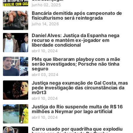
junho 02, 2025
Bancária demitida após campeonato de
fisiculturismo será reintegrada
julho 14, 2026
Daniel Alves: Justiça da Espanha nega
recurso e mantém ex-jogador em
liberdade condicional
abril 10, 2024
PMs que liberaram playboy com a mãe
serão investigados; Porsche não tinha
seguro
abril 03, 2024
Justiça nega exumação de Gal Costa, mas
pede investigação das circunstâncias da
m0rt3
abril 10, 2024
Justiça do Rio suspende multa de R$ 16
milhões a Neymar por lago artificial
abril 10, 2024
Carro usado por quadrilha que explodiu