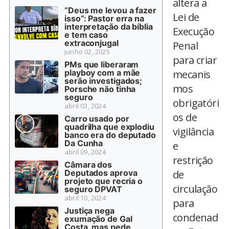
altera a
“Deus me levou a fazer
Lei de
isso”: Pastor erra na
interpretação da bíblia
Execução
e tem caso
extraconjugal
Penal
junho 02, 2025
para criar
PMs que liberaram
playboy com a mãe
mecanis
serão investigados;
mos
Porsche não tinha
seguro
obrigatóri
abril 03, 2024
os de
Carro usado por
quadrilha que explodiu
vigilância
banco era do deputado
Da Cunha
e
abril 09, 2024
restrição
Câmara dos
Deputados aprova
de
projeto que recria o
circulação
seguro DPVAT
abril 10, 2024
para
Justiça nega
condenad
exumação de Gal
Costa, mas pede