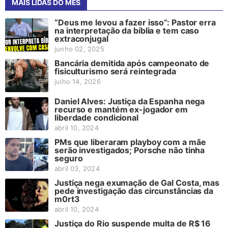
MAIS LIDAS DO MÊS
“Deus me levou a fazer isso”: Pastor erra
na interpretação da bíblia e tem caso
extraconjugal
junho 02, 2025
Bancária demitida após campeonato de
fisiculturismo será reintegrada
julho 14, 2026
Daniel Alves: Justiça da Espanha nega
recurso e mantém ex-jogador em
liberdade condicional
abril 10, 2024
PMs que liberaram playboy com a mãe
serão investigados; Porsche não tinha
seguro
abril 03, 2024
Justiça nega exumação de Gal Costa, mas
pede investigação das circunstâncias da
m0rt3
abril 10, 2024
Justiça do Rio suspende multa de R$ 16