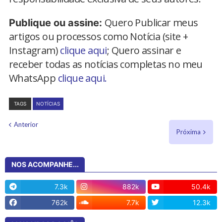
Quero Publicar meus
Publique ou assine:
artigos ou processos como Notícia (site +
Instagram)
clique aqui
; Quero assinar e
receber todas as notícias completas no meu
WhatsApp
clique aqui.
TAGS
NOTÍCIAS
Anterior
Próxima
NOS ACOMPANHE...
7.3k
882k
50.4k
762k
7.7k
12.3k