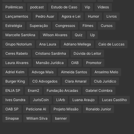
Polêmicas
podcast
Estudo de Caso
Vip
Vídeos
Lançamentos
Pedro Auar
Agora e Lei
Humor
Livros
Estratégia
Superação
Congressos
Filmes
Cursos
Marcelle SantAna
Wilson Alvares
Quiz
Up
Grupo Notorium
Ana Laura
Adriano Mellega
Caio de Luccas
Ceres Rabelo
Cristiano Sardinha
Dúvida do Leitor
Laura Alvares
Mansão Jurídica
OAB
Promotor
Adriel Kelm
Advoga Mais
Almeida Santos
Anselmo Melo
Burger King
CG Advogados
Clara Amaral
Club Juridico
ENJA SP
Enam2
Fundação Arcadas
Gabriel Coimbra
Ives Gandra
JurisCoin
LiArb
Luana Araujo
Lucas Castilho
OAB SP
Peticione AI
Projeto Missão
Ronaldo Junior
Sinapse
William Silva
banner