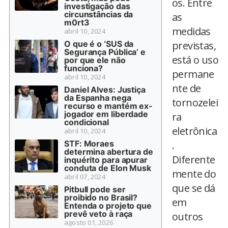
os. Entre
investigação das
circunstâncias da
as
m0rt3
medidas
abril 10, 2024
O que é o ‘SUS da
previstas,
Segurança Pública’ e
está o uso
por que ele não
funciona?
permane
abril 10, 2024
nte de
Daniel Alves: Justiça
da Espanha nega
tornozelei
recurso e mantém ex-
jogador em liberdade
ra
condicional
eletrônica
abril 10, 2024
STF: Moraes
.
determina abertura de
Diferente
inquérito para apurar
conduta de Elon Musk
mente do
abril 07, 2024
que se dá
Pitbull pode ser
proibido no Brasil?
em
Entenda o projeto que
prevê veto à raça
outros
agosto 01, 2026