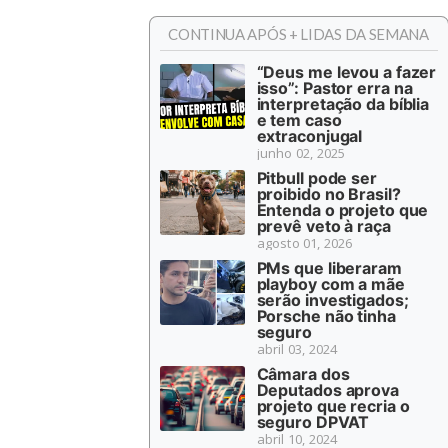
CONTINUA APÓS + LIDAS DA SEMANA
“Deus me levou a fazer
isso”: Pastor erra na
interpretação da bíblia
e tem caso
extraconjugal
junho 02, 2025
Pitbull pode ser
proibido no Brasil?
Entenda o projeto que
prevê veto à raça
agosto 01, 2026
PMs que liberaram
playboy com a mãe
serão investigados;
Porsche não tinha
seguro
abril 03, 2024
Câmara dos
Deputados aprova
projeto que recria o
seguro DPVAT
abril 10, 2024