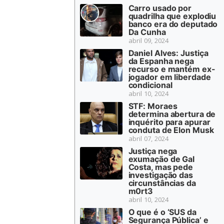
Carro usado por
quadrilha que explodiu
banco era do deputado
Da Cunha
abril 09, 2024
Daniel Alves: Justiça
da Espanha nega
recurso e mantém ex-
jogador em liberdade
condicional
abril 10, 2024
STF: Moraes
determina abertura de
inquérito para apurar
conduta de Elon Musk
abril 07, 2024
Justiça nega
exumação de Gal
Costa, mas pede
investigação das
circunstâncias da
m0rt3
abril 10, 2024
O que é o ‘SUS da
Segurança Pública’ e