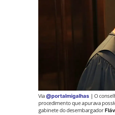
Via
| O conselh
@portalmigalhas
procedimento que apurava possív
gabinete do desembargador
Flá