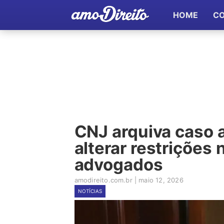
HOME
C
CNJ arquiva caso
alterar restrições
advogados
amodireito.com.br
|
maio 12, 2026
NOTÍCIAS