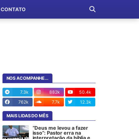
CONTATO
NOS ACOMPANHE...
7.3k
882k
50.4k
762k
7.7k
12.3k
MAIS LIDAS DO MÊS
“Deus me levou a fazer
isso”: Pastor erra na
interpretação da bíblia e