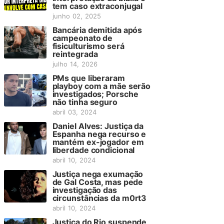
tem caso extraconjugal
junho 02, 2025
Bancária demitida após
campeonato de
fisiculturismo será
reintegrada
julho 14, 2026
PMs que liberaram
playboy com a mãe serão
investigados; Porsche
não tinha seguro
abril 03, 2024
Daniel Alves: Justiça da
Espanha nega recurso e
mantém ex-jogador em
liberdade condicional
abril 10, 2024
Justiça nega exumação
de Gal Costa, mas pede
investigação das
circunstâncias da m0rt3
abril 10, 2024
Justiça do Rio suspende