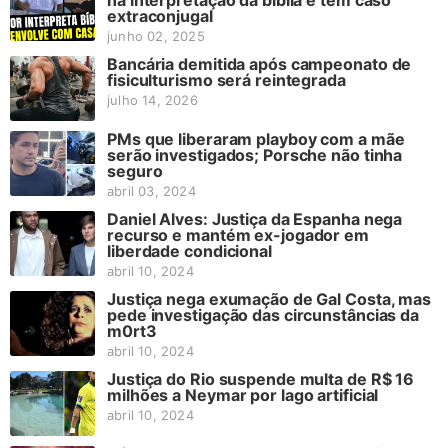
extraconjugal
junho 02, 2025
Bancária demitida após campeonato de
fisiculturismo será reintegrada
julho 14, 2026
PMs que liberaram playboy com a mãe
serão investigados; Porsche não tinha
seguro
abril 03, 2024
Daniel Alves: Justiça da Espanha nega
recurso e mantém ex-jogador em
liberdade condicional
abril 10, 2024
Justiça nega exumação de Gal Costa, mas
pede investigação das circunstâncias da
m0rt3
abril 10, 2024
Justiça do Rio suspende multa de R$ 16
milhões a Neymar por lago artificial
abril 10, 2024