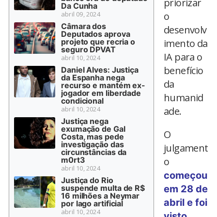
priorizar
Da Cunha
abril 09, 2024
o
Câmara dos
desenvolv
Deputados aprova
projeto que recria o
imento da
seguro DPVAT
IA para o
abril 10, 2024
benefício
Daniel Alves: Justiça
da Espanha nega
da
recurso e mantém ex-
jogador em liberdade
humanid
condicional
abril 10, 2024
ade.
Justiça nega
exumação de Gal
O
Costa, mas pede
investigação das
julgament
circunstâncias da
m0rt3
o
abril 10, 2024
começou
Justiça do Rio
suspende multa de R$
em 28 de
16 milhões a Neymar
abril e foi
por lago artificial
abril 10, 2024
visto