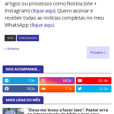
artigos ou processos como Notícia (site +
Instagram)
clique aqui
; Quero assinar e
receber todas as notícias completas no meu
WhatsApp
clique aqui.
TAGS
CURIOSIDADES
Anterior
Próxima
NOS ACOMPANHE...
7.3k
882k
50.4k
762k
7.7k
12.3k
MAIS LIDAS DO MÊS
“Deus me levou a fazer isso”: Pastor erra
na interpretação da bíblia e tem caso