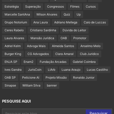
Estratégia
Superação
Congressos
Filmes
Cursos
Marcelle SantAna
Wilson Alvares
Quiz
Up
Grupo Notorium
Ana Laura
Adriano Mellega
Caio de Luccas
Ceres Rabelo
Cristiano Sardinha
Dúvida do Leitor
Laura Alvares
Mansão Jurídica
OAB
Promotor
Adriel Kelm
Advoga Mais
Almeida Santos
Anselmo Melo
Burger King
CG Advogados
Clara Amaral
Club Juridico
ENJA SP
Enam2
Fundação Arcadas
Gabriel Coimbra
Ives Gandra
JurisCoin
LiArb
Luana Araujo
Lucas Castilho
OAB SP
Peticione AI
Projeto Missão
Ronaldo Junior
Sinapse
William Silva
banner
PESQUISE AQUI