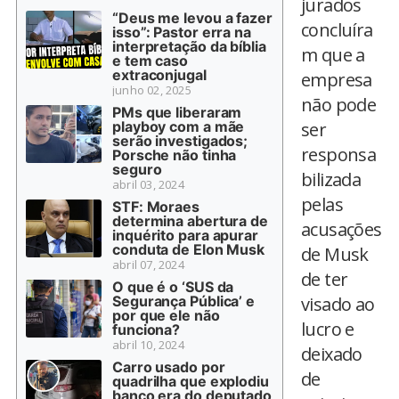
jurados
“Deus me levou a fazer
concluíra
isso”: Pastor erra na
interpretação da bíblia
m que a
e tem caso
extraconjugal
empresa
junho 02, 2025
não pode
PMs que liberaram
playboy com a mãe
ser
serão investigados;
responsa
Porsche não tinha
seguro
bilizada
abril 03, 2024
pelas
STF: Moraes
determina abertura de
acusações
inquérito para apurar
conduta de Elon Musk
de Musk
abril 07, 2024
de ter
O que é o ‘SUS da
Segurança Pública’ e
visado ao
por que ele não
lucro e
funciona?
abril 10, 2024
deixado
Carro usado por
de
quadrilha que explodiu
banco era do deputado