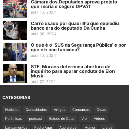
Câmara dos Deputados aprova projeto
que recria o seguro DPVAT
abril 10, 2024
Carro usado por quadrilha que explodiu
banco era do deputado Da Cunha
abril 09, 2024
O que é o ‘SUS da Segurança Pública’ e por
que ele não funciona?
abril 10, 2024
STF: Moraes determina abertura de
inquérito para apurar conduta de Elon
Musk
abril 07, 2024
CATEGORIAS
Notícias
Curiosidades
Artigos
Concursos
Dicas
Polêmicas
podcast
Estudo de Caso
Vip
Vídeos
Lançamentos
Pedro Auar
Agora e Lei
Humor
Livros