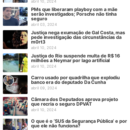
abril 10, 2024
PMs que liberaram playboy com a mãe
serão investigados; Porsche não tinha
seguro
abril 03, 2024
Justiça nega exumação de Gal Costa, mas
pede investigação das circunstâncias da
m0rt3
abril 10, 2024
Justiça do Rio suspende multa de R$ 16
milhões a Neymar por lago artificial
abril 10, 2024
Carro usado por quadrilha que explodiu
banco era do deputado Da Cunha
abril 09, 2024
Câmara dos Deputados aprova projeto
que recria o seguro DPVAT
abril 10, 2024
O que é o ‘SUS da Segurança Pública’ e por
que ele não funciona?