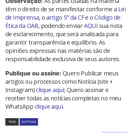
As partes citadas na matéria
Observação:
têm o direito de se manifestar conforme a
Lei
de Imprensa
, o
artigo 5º da CF
e o
Código de
Ética da OAB
, podendo enviar
AQUI
sua nota
de esclarecimento, que será analisada para
garantir transparência e equilíbrio. As
opiniões expressas nas matérias são de
responsabilidade exclusiva de seus autores.
Quero Publicar meus
Publique ou assine:
artigos ou processos como Notícia (site +
Instagram)
clique aqui
; Quero assinar e
receber todas as notícias completas no meu
WhatsApp
clique aqui.
TAGS
NOTÍCIAS