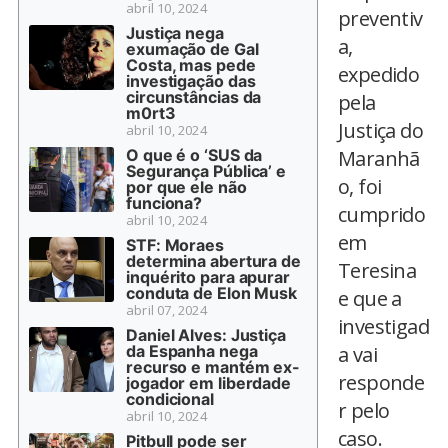
abril 10, 2024
preventiv
Justiça nega
a,
exumação de Gal
Costa, mas pede
expedido
investigação das
circunstâncias da
pela
m0rt3
Justiça do
abril 10, 2024
O que é o ‘SUS da
Maranhã
Segurança Pública’ e
o, foi
por que ele não
funciona?
cumprido
abril 10, 2024
em
STF: Moraes
determina abertura de
Teresina
inquérito para apurar
conduta de Elon Musk
e que a
abril 07, 2024
investigad
Daniel Alves: Justiça
da Espanha nega
a vai
recurso e mantém ex-
responde
jogador em liberdade
condicional
r pelo
abril 10, 2024
caso.
Pitbull pode ser