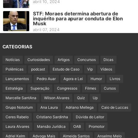
abril 10, 2024
STF: Moraes determina abertura de
inquérito para apurar conduta de Elon
Musk
abril 07, 2024
CATEGORIAS
Notícias
Curiosidades
Artigos
Concursos
Dicas
Polêmicas
podcast
Estudo de Caso
Vip
Vídeos
Lançamentos
Pedro Auar
Agora e Lei
Humor
Livros
Estratégia
Superação
Congressos
Filmes
Cursos
Marcelle SantAna
Wilson Alvares
Quiz
Up
Grupo Notorium
Ana Laura
Adriano Mellega
Caio de Luccas
Ceres Rabelo
Cristiano Sardinha
Dúvida do Leitor
Laura Alvares
Mansão Jurídica
OAB
Promotor
Adriel Kelm
Advoga Mais
Almeida Santos
Anselmo Melo