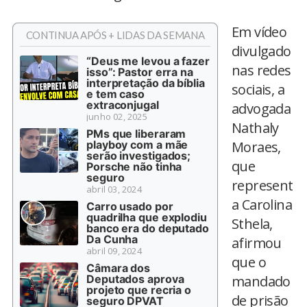
Em vídeo
CONTINUA APÓS + LIDAS DA SEMANA
divulgado
“Deus me levou a fazer
nas redes
isso”: Pastor erra na
interpretação da bíblia
sociais, a
e tem caso
extraconjugal
advogada
junho 02, 2025
Nathaly
PMs que liberaram
playboy com a mãe
Moraes,
serão investigados;
que
Porsche não tinha
seguro
represent
abril 03, 2024
a Carolina
Carro usado por
quadrilha que explodiu
Sthela,
banco era do deputado
Da Cunha
afirmou
abril 09, 2024
que o
Câmara dos
Deputados aprova
mandado
projeto que recria o
de prisão
seguro DPVAT