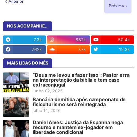
Anterior
Próxima
NOS ACOMPANHE...
7.3k
882k
50.4k
762k
7.7k
12.3k
MAIS LIDAS DO MÊS
“Deus me levou a fazer isso”: Pastor erra
na interpretação da bíblia e tem caso
extraconjugal
junho 02, 2025
Bancária demitida após campeonato de
fisiculturismo será reintegrada
julho 14, 2026
Daniel Alves: Justiça da Espanha nega
recurso e mantém ex-jogador em
liberdade condicional