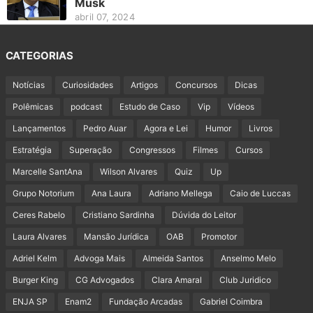
Musk
abril 07, 2024
CATEGORIAS
Notícias
Curiosidades
Artigos
Concursos
Dicas
Polêmicas
podcast
Estudo de Caso
Vip
Vídeos
Lançamentos
Pedro Auar
Agora e Lei
Humor
Livros
Estratégia
Superação
Congressos
Filmes
Cursos
Marcelle SantAna
Wilson Alvares
Quiz
Up
Grupo Notorium
Ana Laura
Adriano Mellega
Caio de Luccas
Ceres Rabelo
Cristiano Sardinha
Dúvida do Leitor
Laura Alvares
Mansão Jurídica
OAB
Promotor
Adriel Kelm
Advoga Mais
Almeida Santos
Anselmo Melo
Burger King
CG Advogados
Clara Amaral
Club Juridico
ENJA SP
Enam2
Fundação Arcadas
Gabriel Coimbra