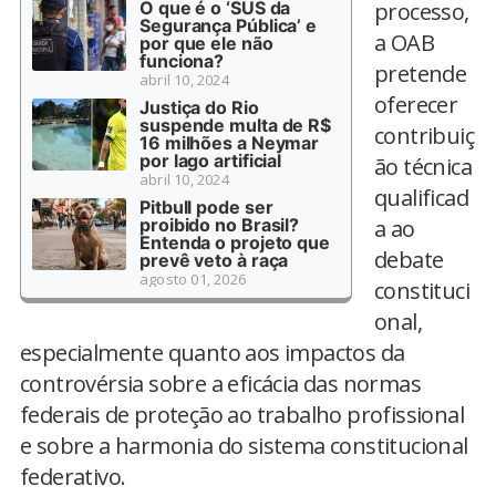
O que é o ‘SUS da
processo,
Segurança Pública’ e
a OAB
por que ele não
funciona?
pretende
abril 10, 2024
oferecer
Justiça do Rio
suspende multa de R$
contribuiç
16 milhões a Neymar
por lago artificial
ão técnica
abril 10, 2024
qualificad
Pitbull pode ser
proibido no Brasil?
a ao
Entenda o projeto que
debate
prevê veto à raça
agosto 01, 2026
constituci
onal,
especialmente quanto aos impactos da
controvérsia sobre a eficácia das normas
federais de proteção ao trabalho profissional
e sobre a harmonia do sistema constitucional
federativo.