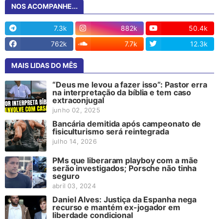
NOS ACOMPANHE...
7.3k
882k
50.4k
762k
7.7k
12.3k
MAIS LIDAS DO MÊS
“Deus me levou a fazer isso”: Pastor erra
na interpretação da bíblia e tem caso
extraconjugal
junho 02, 2025
Bancária demitida após campeonato de
fisiculturismo será reintegrada
julho 14, 2026
PMs que liberaram playboy com a mãe
serão investigados; Porsche não tinha
seguro
abril 03, 2024
Daniel Alves: Justiça da Espanha nega
recurso e mantém ex-jogador em
liberdade condicional