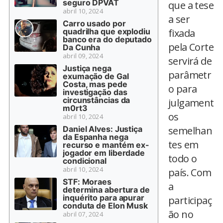
seguro DPVAT
que a tese
abril 10, 2024
a ser
Carro usado por
quadrilha que explodiu
fixada
banco era do deputado
pela Corte
Da Cunha
abril 09, 2024
servirá de
Justiça nega
parâmetr
exumação de Gal
Costa, mas pede
o para
investigação das
circunstâncias da
julgament
m0rt3
os
abril 10, 2024
Daniel Alves: Justiça
semelhan
da Espanha nega
tes em
recurso e mantém ex-
jogador em liberdade
todo o
condicional
abril 10, 2024
país. Com
STF: Moraes
a
determina abertura de
inquérito para apurar
participaç
conduta de Elon Musk
ão no
abril 07, 2024