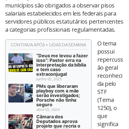
municípios são obrigados a observar pisos
salariais estabelecidos em leis federais para
servidores públicos estatutários pertencentes
a categorias profissionais regulamentadas.
O tema
CONTINUA APÓS + LIDAS DA SEMANA
possui
“Deus me levou a fazer
repercuss
isso”: Pastor erra na
interpretação da bíblia
ão geral
e tem caso
extraconjugal
reconheci
junho 02, 2025
da pelo
PMs que liberaram
playboy com a mãe
STF
serão investigados;
(Tema
Porsche não tinha
seguro
1250), o
abril 03, 2024
que
Câmara dos
Deputados aprova
significa
projeto que recria o