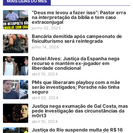
MAIS LIDAS DO MÊS
“Deus me levou a fazer isso”: Pastor erra
na interpretação da bíblia e tem caso
extraconjugal
junho 02, 2025
Bancária demitida após campeonato de
fisiculturismo será reintegrada
julho 14, 2026
Daniel Alves: Justiça da Espanha nega
recurso e mantém ex-jogador em
liberdade condicional
abril 10, 2024
PMs que liberaram playboy com a mãe
serão investigados; Porsche não tinha
seguro
abril 03, 2024
Justiça nega exumação de Gal Costa, mas
pede investigação das circunstâncias da
m0rt3
abril 10, 2024
Justiça do Rio suspende multa de R$ 16