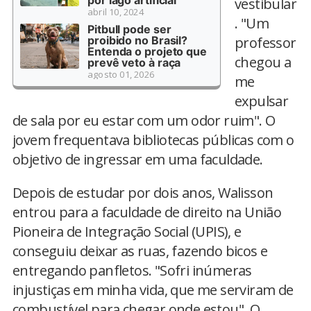
por lago artificial
vestibular
abril 10, 2024
. "Um
Pitbull pode ser
proibido no Brasil?
professor
Entenda o projeto que
chegou a
prevê veto à raça
agosto 01, 2026
me
expulsar
de sala por eu estar com um odor ruim". O
jovem frequentava bibliotecas públicas com o
objetivo de ingressar em uma faculdade.
Depois de estudar por dois anos, Walisson
entrou para a faculdade de direito na União
Pioneira de Integração Social (UPIS), e
conseguiu deixar as ruas, fazendo bicos e
entregando panfletos. "Sofri inúmeras
injustiças em minha vida, que me serviram de
combustível para chegar onde estou". O