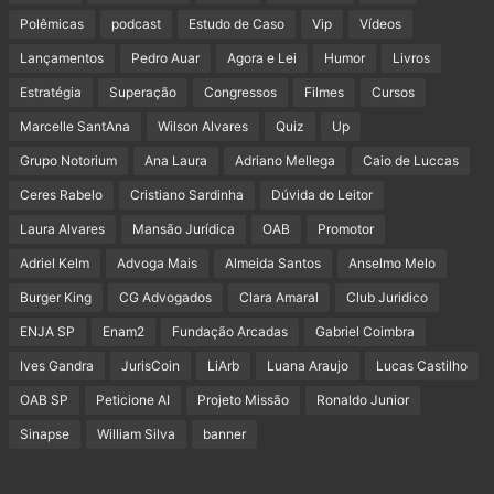
Polêmicas
podcast
Estudo de Caso
Vip
Vídeos
Lançamentos
Pedro Auar
Agora e Lei
Humor
Livros
Estratégia
Superação
Congressos
Filmes
Cursos
Marcelle SantAna
Wilson Alvares
Quiz
Up
Grupo Notorium
Ana Laura
Adriano Mellega
Caio de Luccas
Ceres Rabelo
Cristiano Sardinha
Dúvida do Leitor
Laura Alvares
Mansão Jurídica
OAB
Promotor
Adriel Kelm
Advoga Mais
Almeida Santos
Anselmo Melo
Burger King
CG Advogados
Clara Amaral
Club Juridico
ENJA SP
Enam2
Fundação Arcadas
Gabriel Coimbra
Ives Gandra
JurisCoin
LiArb
Luana Araujo
Lucas Castilho
OAB SP
Peticione AI
Projeto Missão
Ronaldo Junior
Sinapse
William Silva
banner