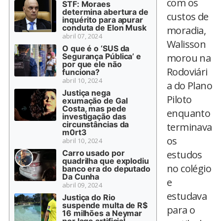
com os
STF: Moraes
determina abertura de
custos de
inquérito para apurar
conduta de Elon Musk
moradia,
abril 07, 2024
Walisson
O que é o ‘SUS da
Segurança Pública’ e
morou na
por que ele não
Rodoviári
funciona?
abril 10, 2024
a do Plano
Justiça nega
Piloto
exumação de Gal
Costa, mas pede
enquanto
investigação das
circunstâncias da
terminava
m0rt3
os
abril 10, 2024
Carro usado por
estudos
quadrilha que explodiu
no colégio
banco era do deputado
Da Cunha
e
abril 09, 2024
estudava
Justiça do Rio
suspende multa de R$
para o
16 milhões a Neymar