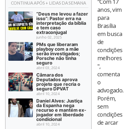
"Com 17
CONTINUA APÓS + LIDAS DA SEMANA
anos, vim
“Deus me levou a fazer
para
isso”: Pastor erra na
interpretação da bíblia
Brasília
e tem caso
extraconjugal
em busca
junho 02, 2025
de
PMs que liberaram
playboy com a mãe
condições
serão investigados;
melhores
Porsche não tinha
seguro
",
abril 03, 2024
comenta
Câmara dos
Deputados aprova
o
projeto que recria o
seguro DPVAT
advogado.
abril 10, 2024
Porém,
Daniel Alves: Justiça
da Espanha nega
sem
recurso e mantém ex-
condições
jogador em liberdade
condicional
de arcar
abril 10, 2024