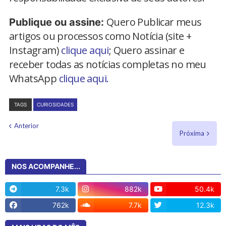
Quero Publicar meus
Publique ou assine:
artigos ou processos como Notícia (site +
Instagram)
clique aqui
; Quero assinar e
receber todas as notícias completas no meu
WhatsApp
clique aqui.
TAGS
CURIOSIDADES
Anterior
Próxima
NOS ACOMPANHE...
7.3k
882k
50.4k
762k
7.7k
12.3k