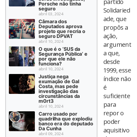
partido
Porsche não tinha
seguro
Solidaried
abril 03, 2024
ade, que
Câmara dos
Deputados aprova
propôs a
projeto que recria o
ação,
seguro DPVAT
abril 10, 2024
argument
O que é o ‘SUS da
a que,
Segurança Pública’ e
por que ele não
desde
funciona?
abril 10, 2024
1999, esse
Justiça nega
índice não
exumação de Gal
Costa, mas pede
é
investigação das
suficiente
circunstâncias da
m0rt3
para
abril 10, 2024
repor o
Carro usado por
quadrilha que explodiu
poder
banco era do deputado
Da Cunha
aquisitivo
abril 09, 2024