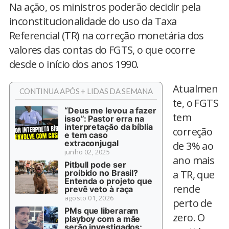
Na ação, os ministros poderão decidir pela
inconstitucionalidade do uso da Taxa
Referencial (TR) na correção monetária dos
valores das contas do FGTS, o que ocorre
desde o início dos anos 1990.
Atualmen
CONTINUA APÓS + LIDAS DA SEMANA
te, o FGTS
“Deus me levou a fazer
tem
isso”: Pastor erra na
interpretação da bíblia
correção
e tem caso
extraconjugal
de 3% ao
junho 02, 2025
ano mais
Pitbull pode ser
proibido no Brasil?
a TR, que
Entenda o projeto que
rende
prevê veto à raça
agosto 01, 2026
perto de
PMs que liberaram
zero. O
playboy com a mãe
serão investigados;