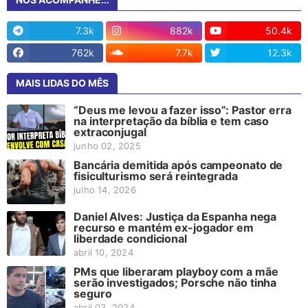
7.3k
882k
50.4k
762k
7.7k
12.3k
MAIS LIDAS DO MÊS
“Deus me levou a fazer isso”: Pastor erra
na interpretação da bíblia e tem caso
extraconjugal
junho 02, 2025
Bancária demitida após campeonato de
fisiculturismo será reintegrada
julho 14, 2026
Daniel Alves: Justiça da Espanha nega
recurso e mantém ex-jogador em
liberdade condicional
abril 10, 2024
PMs que liberaram playboy com a mãe
serão investigados; Porsche não tinha
seguro
abril 03, 2024