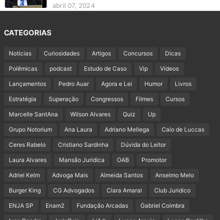
abril 07, 2024
CATEGORIAS
Notícias
Curiosidades
Artigos
Concursos
Dicas
Polêmicas
podcast
Estudo de Caso
Vip
Vídeos
Lançamentos
Pedro Auar
Agora e Lei
Humor
Livros
Estratégia
Superação
Congressos
Filmes
Cursos
Marcelle SantAna
Wilson Alvares
Quiz
Up
Grupo Notorium
Ana Laura
Adriano Mellega
Caio de Luccas
Ceres Rabelo
Cristiano Sardinha
Dúvida do Leitor
Laura Alvares
Mansão Jurídica
OAB
Promotor
Adriel Kelm
Advoga Mais
Almeida Santos
Anselmo Melo
Burger King
CG Advogados
Clara Amaral
Club Juridico
ENJA SP
Enam2
Fundação Arcadas
Gabriel Coimbra