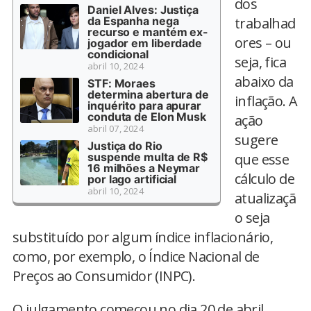
dos
Daniel Alves: Justiça
da Espanha nega
trabalhad
recurso e mantém ex-
ores – ou
jogador em liberdade
condicional
seja, fica
abril 10, 2024
abaixo da
STF: Moraes
determina abertura de
inflação. A
inquérito para apurar
conduta de Elon Musk
ação
abril 07, 2024
sugere
Justiça do Rio
suspende multa de R$
que esse
16 milhões a Neymar
cálculo de
por lago artificial
abril 10, 2024
atualizaçã
o seja
substituído por algum índice inflacionário,
como, por exemplo, o Índice Nacional de
Preços ao Consumidor (INPC).
O julgamento começou no dia 20 de abril,