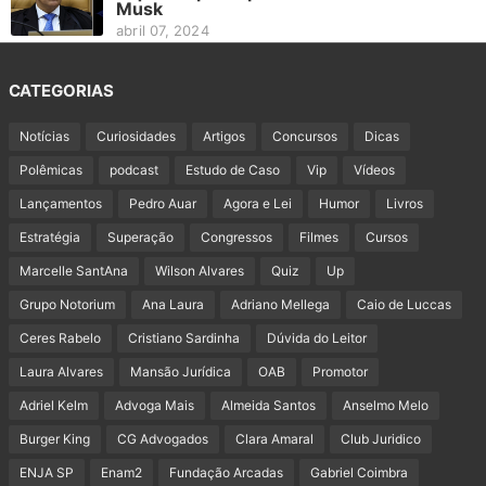
Musk
abril 07, 2024
CATEGORIAS
Notícias
Curiosidades
Artigos
Concursos
Dicas
Polêmicas
podcast
Estudo de Caso
Vip
Vídeos
Lançamentos
Pedro Auar
Agora e Lei
Humor
Livros
Estratégia
Superação
Congressos
Filmes
Cursos
Marcelle SantAna
Wilson Alvares
Quiz
Up
Grupo Notorium
Ana Laura
Adriano Mellega
Caio de Luccas
Ceres Rabelo
Cristiano Sardinha
Dúvida do Leitor
Laura Alvares
Mansão Jurídica
OAB
Promotor
Adriel Kelm
Advoga Mais
Almeida Santos
Anselmo Melo
Burger King
CG Advogados
Clara Amaral
Club Juridico
ENJA SP
Enam2
Fundação Arcadas
Gabriel Coimbra