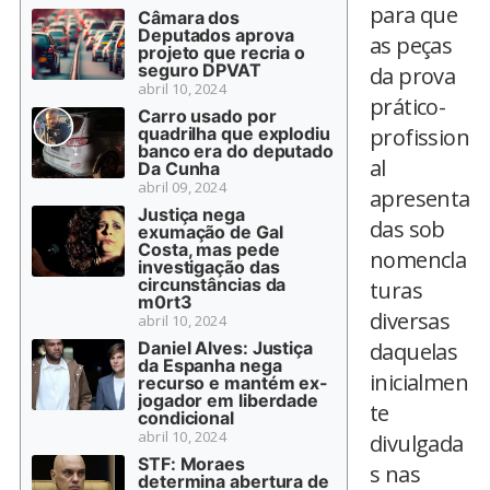
para que
Câmara dos
Deputados aprova
as peças
projeto que recria o
seguro DPVAT
da prova
abril 10, 2024
prático-
Carro usado por
quadrilha que explodiu
profission
banco era do deputado
al
Da Cunha
abril 09, 2024
apresenta
Justiça nega
das sob
exumação de Gal
Costa, mas pede
nomencla
investigação das
circunstâncias da
turas
m0rt3
diversas
abril 10, 2024
Daniel Alves: Justiça
daquelas
da Espanha nega
inicialmen
recurso e mantém ex-
jogador em liberdade
te
condicional
abril 10, 2024
divulgada
STF: Moraes
s nas
determina abertura de