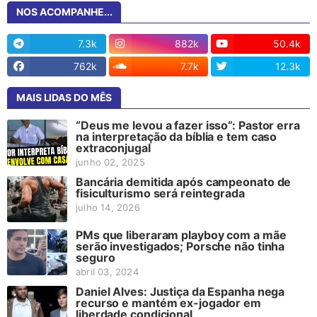
NOS ACOMPANHE...
7.3k
882k
50.4k
762k
7.7k
12.3k
MAIS LIDAS DO MÊS
“Deus me levou a fazer isso”: Pastor erra
na interpretação da bíblia e tem caso
extraconjugal
junho 02, 2025
Bancária demitida após campeonato de
fisiculturismo será reintegrada
julho 14, 2026
PMs que liberaram playboy com a mãe
serão investigados; Porsche não tinha
seguro
abril 03, 2024
Daniel Alves: Justiça da Espanha nega
recurso e mantém ex-jogador em
liberdade condicional