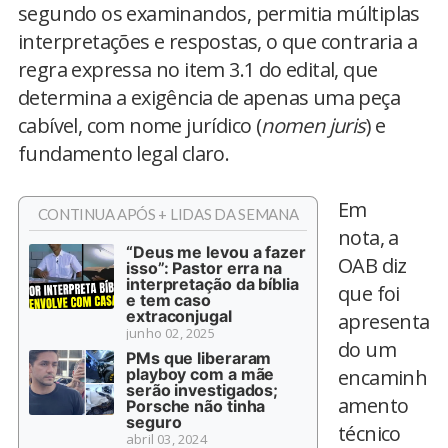
segundo os examinandos, permitia múltiplas
interpretações e respostas, o que contraria a
regra expressa no item 3.1 do edital, que
determina a exigência de apenas uma peça
cabível, com nome jurídico (
nomen juris
) e
fundamento legal claro.
Em
CONTINUA APÓS + LIDAS DA SEMANA
nota, a
“Deus me levou a fazer
OAB diz
isso”: Pastor erra na
interpretação da bíblia
que foi
e tem caso
extraconjugal
apresenta
junho 02, 2025
do um
PMs que liberaram
playboy com a mãe
encaminh
serão investigados;
amento
Porsche não tinha
seguro
técnico
abril 03, 2024