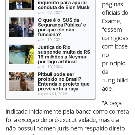
inquérito para apurar
páginas
conduta de Elon Musk
oficiais do
abril 07, 2024
O que é o ‘SUS da
Exame,
Segurança Pública’ e
fossem
por que ele não
funciona?
corrigidas
abril 10, 2024
com base
Justiça do Rio
suspende multa de R$
no
16 milhões a Neymar
por lago artificial
princípio
abril 10, 2024
da
Pitbull pode ser
proibido no Brasil?
fungibilid
Entenda o projeto que
ade.
prevê veto à raça
agosto 01, 2026
"A peça
indicada inicialmente pela banca como correta
foi a exceção de pré-executividade, mas ela
não possui nomen juris nem respaldo direto