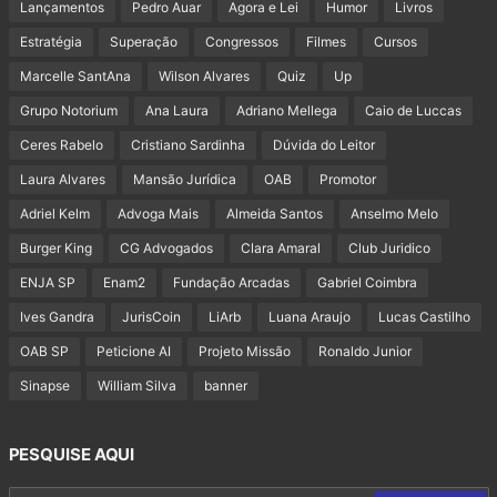
Lançamentos
Pedro Auar
Agora e Lei
Humor
Livros
Estratégia
Superação
Congressos
Filmes
Cursos
Marcelle SantAna
Wilson Alvares
Quiz
Up
Grupo Notorium
Ana Laura
Adriano Mellega
Caio de Luccas
Ceres Rabelo
Cristiano Sardinha
Dúvida do Leitor
Laura Alvares
Mansão Jurídica
OAB
Promotor
Adriel Kelm
Advoga Mais
Almeida Santos
Anselmo Melo
Burger King
CG Advogados
Clara Amaral
Club Juridico
ENJA SP
Enam2
Fundação Arcadas
Gabriel Coimbra
Ives Gandra
JurisCoin
LiArb
Luana Araujo
Lucas Castilho
OAB SP
Peticione AI
Projeto Missão
Ronaldo Junior
Sinapse
William Silva
banner
PESQUISE AQUI