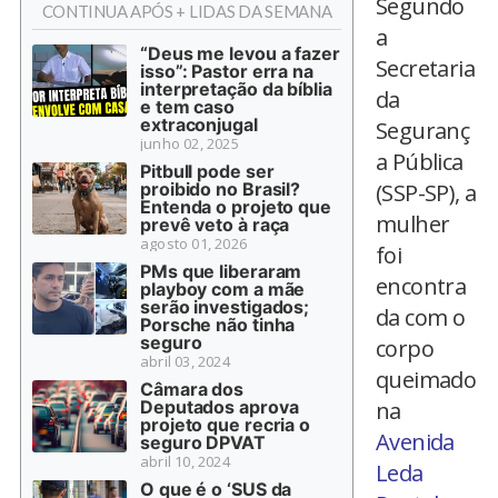
Segundo
CONTINUA APÓS + LIDAS DA SEMANA
a
“Deus me levou a fazer
Secretaria
isso”: Pastor erra na
interpretação da bíblia
da
e tem caso
extraconjugal
Seguranç
junho 02, 2025
a Pública
Pitbull pode ser
proibido no Brasil?
(SSP-SP), a
Entenda o projeto que
mulher
prevê veto à raça
agosto 01, 2026
foi
PMs que liberaram
encontra
playboy com a mãe
serão investigados;
da com o
Porsche não tinha
seguro
corpo
abril 03, 2024
queimado
Câmara dos
Deputados aprova
na
projeto que recria o
Avenida
seguro DPVAT
abril 10, 2024
Leda
O que é o ‘SUS da