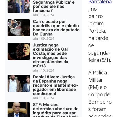
Pantalena
Segurança Pública’ e
por que ele não
, no
funciona?
abril 10, 2024
bairro
Carro usado por
Jardim
quadrilha que explodiu
banco era do deputado
Portela,
Da Cunha
na tarde
abril 09, 2024
de
Justiça nega
exumação de Gal
segunda-
Costa, mas pede
investigação das
feira (5/1).
circunstâncias da
m0rt3
abril 10, 2024
A Polícia
Daniel Alves: Justiça
Militar
da Espanha nega
recurso e mantém ex-
(PM) e o
jogador em liberdade
condicional
Corpo de
abril 10, 2024
Bombeiro
STF: Moraes
s foram
determina abertura de
inquérito para apurar
acionados
conduta de Elon Musk