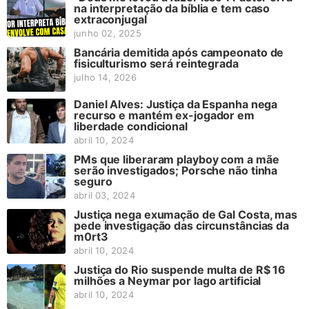
na interpretação da bíblia e tem caso
extraconjugal
junho 02, 2025
Bancária demitida após campeonato de
fisiculturismo será reintegrada
julho 14, 2026
Daniel Alves: Justiça da Espanha nega
recurso e mantém ex-jogador em
liberdade condicional
abril 10, 2024
PMs que liberaram playboy com a mãe
serão investigados; Porsche não tinha
seguro
abril 03, 2024
Justiça nega exumação de Gal Costa, mas
pede investigação das circunstâncias da
m0rt3
abril 10, 2024
Justiça do Rio suspende multa de R$ 16
milhões a Neymar por lago artificial
abril 10, 2024