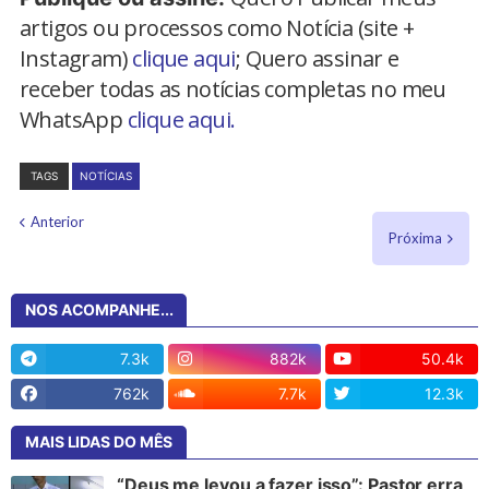
artigos ou processos como Notícia (site +
Instagram)
clique aqui
; Quero assinar e
receber todas as notícias completas no meu
WhatsApp
clique aqui.
TAGS
NOTÍCIAS
Anterior
Próxima
NOS ACOMPANHE...
7.3k
882k
50.4k
762k
7.7k
12.3k
MAIS LIDAS DO MÊS
“Deus me levou a fazer isso”: Pastor erra