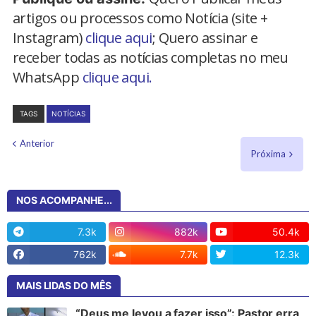
artigos ou processos como Notícia (site +
Instagram)
clique aqui
; Quero assinar e
receber todas as notícias completas no meu
WhatsApp
clique aqui.
TAGS
NOTÍCIAS
Anterior
Próxima
NOS ACOMPANHE...
7.3k
882k
50.4k
762k
7.7k
12.3k
MAIS LIDAS DO MÊS
“Deus me levou a fazer isso”: Pastor erra