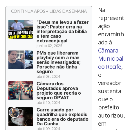
Na
CONTINUA APÓS + LIDAS DA SEMANA
represent
“Deus me levou a fazer
ação
isso”: Pastor erra na
interpretação da bíblia
encaminh
e tem caso
extraconjugal
ada à
junho 02, 2025
Câmara
PMs que liberaram
playboy com a mãe
Municipal
serão investigados;
do Recife
,
Porsche não tinha
seguro
o
abril 03, 2024
vereador
Câmara dos
Deputados aprova
sustenta
projeto que recria o
seguro DPVAT
que o
abril 10, 2024
prefeito
Carro usado por
quadrilha que explodiu
autorizou,
banco era do deputado
em
Da Cunha
abril 09, 2024