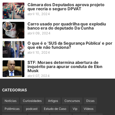
Câmara dos Deputados aprova projeto
que recria o seguro DPVAT
abril 10, 2024
Carro usado por quadrilha que explodiu
banco era do deputado Da Cunha
abril 09, 2024
O que é o ‘SUS da Segurança Pública’ e por
que ele não funciona?
abril 10, 2024
STF: Moraes determina abertura de
inquérito para apurar conduta de Elon
Musk
abril 07, 2024
CATEGORIAS
Notícias
Curiosidades
Artigos
Concursos
Dicas
Polêmicas
podcast
Estudo de Caso
Vip
Vídeos