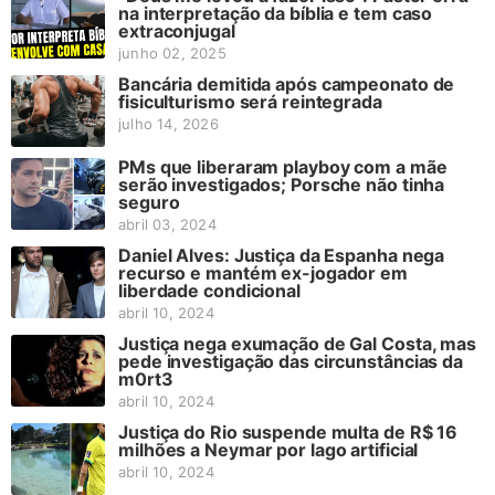
na interpretação da bíblia e tem caso
extraconjugal
junho 02, 2025
Bancária demitida após campeonato de
fisiculturismo será reintegrada
julho 14, 2026
PMs que liberaram playboy com a mãe
serão investigados; Porsche não tinha
seguro
abril 03, 2024
Daniel Alves: Justiça da Espanha nega
recurso e mantém ex-jogador em
liberdade condicional
abril 10, 2024
Justiça nega exumação de Gal Costa, mas
pede investigação das circunstâncias da
m0rt3
abril 10, 2024
Justiça do Rio suspende multa de R$ 16
milhões a Neymar por lago artificial
abril 10, 2024