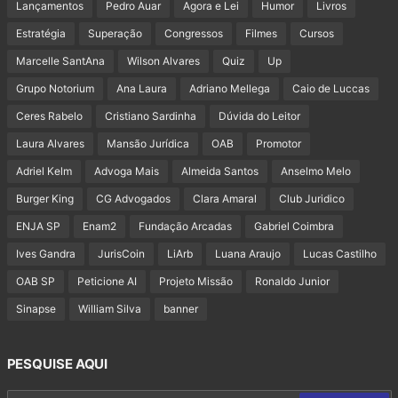
Lançamentos
Pedro Auar
Agora e Lei
Humor
Livros
Estratégia
Superação
Congressos
Filmes
Cursos
Marcelle SantAna
Wilson Alvares
Quiz
Up
Grupo Notorium
Ana Laura
Adriano Mellega
Caio de Luccas
Ceres Rabelo
Cristiano Sardinha
Dúvida do Leitor
Laura Alvares
Mansão Jurídica
OAB
Promotor
Adriel Kelm
Advoga Mais
Almeida Santos
Anselmo Melo
Burger King
CG Advogados
Clara Amaral
Club Juridico
ENJA SP
Enam2
Fundação Arcadas
Gabriel Coimbra
Ives Gandra
JurisCoin
LiArb
Luana Araujo
Lucas Castilho
OAB SP
Peticione AI
Projeto Missão
Ronaldo Junior
Sinapse
William Silva
banner
PESQUISE AQUI