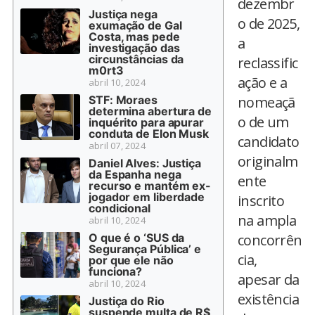
dezembr
Justiça nega
o de 2025,
exumação de Gal
Costa, mas pede
a
investigação das
circunstâncias da
reclassific
m0rt3
ação e a
abril 10, 2024
STF: Moraes
nomeaçã
determina abertura de
o de um
inquérito para apurar
conduta de Elon Musk
candidato
abril 07, 2024
originalm
Daniel Alves: Justiça
da Espanha nega
ente
recurso e mantém ex-
jogador em liberdade
inscrito
condicional
na ampla
abril 10, 2024
O que é o ‘SUS da
concorrên
Segurança Pública’ e
cia,
por que ele não
funciona?
apesar da
abril 10, 2024
existência
Justiça do Rio
suspende multa de R$