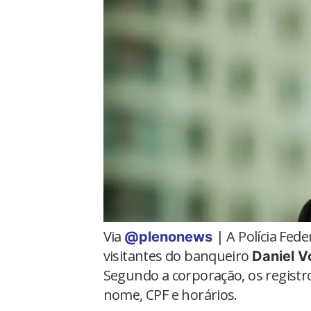
Via
| A Polícia Feder
@plenonews
visitantes do banqueiro
Daniel V
Segundo a corporação, os regist
nome, CPF e horários.