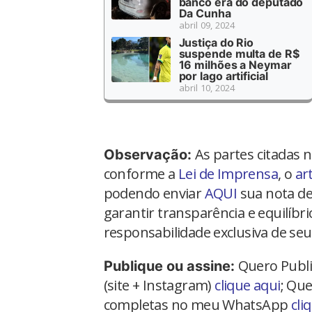
banco era do deputado
Da Cunha
abril 09, 2024
Justiça do Rio
suspende multa de R$
16 milhões a Neymar
por lago artificial
abril 10, 2024
As partes citadas 
Observação:
conforme a
Lei de Imprensa
, o
ar
podendo enviar
AQUI
sua nota de
garantir transparência e equilíbr
responsabilidade exclusiva de seu
Quero Publi
Publique ou assine:
(site + Instagram)
clique aqui
; Que
completas no meu WhatsApp
cli