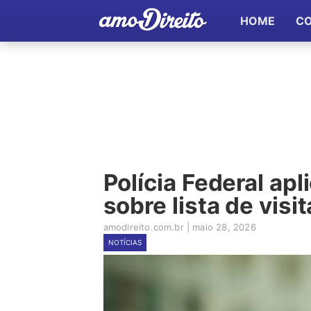
HOME
C
Polícia Federal apl
sobre lista de visi
amodireito.com.br
|
maio 28, 2026
NOTÍCIAS