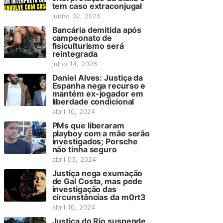
tem caso extraconjugal
junho 02, 2025
Bancária demitida após
campeonato de
fisiculturismo será
reintegrada
julho 14, 2026
Daniel Alves: Justiça da
Espanha nega recurso e
mantém ex-jogador em
liberdade condicional
abril 10, 2024
PMs que liberaram
playboy com a mãe serão
investigados; Porsche
não tinha seguro
abril 03, 2024
Justiça nega exumação
de Gal Costa, mas pede
investigação das
circunstâncias da m0rt3
abril 10, 2024
Justiça do Rio suspende