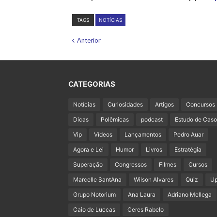
TAGS
NOTÍCIAS
Anterior
CATEGORIAS
Notícias
Curiosidades
Artigos
Concursos
Dicas
Polêmicas
podcast
Estudo de Caso
Vip
Vídeos
Lançamentos
Pedro Auar
Agora e Lei
Humor
Livros
Estratégia
Superação
Congressos
Filmes
Cursos
Marcelle SantAna
Wilson Alvares
Quiz
U
Grupo Notorium
Ana Laura
Adriano Mellega
Caio de Luccas
Ceres Rabelo