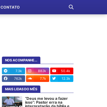
CONTATO
NOS ACOMPANHE...
7.3k
882k
50.4k
762k
7.7k
12.3k
MAIS LIDAS DO MÊS
“Deus me levou a fazer
isso”: Pastor erra na
interpretação da bíblia e