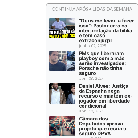
CONTINUA APÓS + LIDAS DA SEMANA
“Deus me levou a fazer
isso”: Pastor erra na
interpretação da bíblia
e tem caso
extraconjugal
junho 02, 2025
PMs que liberaram
playboy com a mãe
serão investigados;
Porsche não tinha
seguro
abril 03, 2024
Daniel Alves: Justiça
da Espanha nega
recurso e mantém ex-
jogador em liberdade
condicional
abril 10, 2024
Câmara dos
Deputados aprova
projeto que recria o
seguro DPVAT