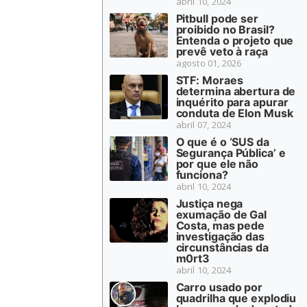
abril 10, 2024
Pitbull pode ser
proibido no Brasil?
Entenda o projeto que
prevê veto à raça
agosto 01, 2026
STF: Moraes
determina abertura de
inquérito para apurar
conduta de Elon Musk
abril 07, 2024
O que é o ‘SUS da
Segurança Pública’ e
por que ele não
funciona?
abril 10, 2024
Justiça nega
exumação de Gal
Costa, mas pede
investigação das
circunstâncias da
m0rt3
abril 10, 2024
Carro usado por
quadrilha que explodiu