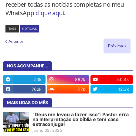
receber todas as notícias completas no meu
WhatsApp
clique aqui.
TAGS
NOTÍCIAS
Anterior
Próxima
NOS ACOMPANHE...
7.3k
882k
50.4k
762k
7.7k
12.3k
MAIS LIDAS DO MÊS
“Deus me levou a fazer isso”: Pastor erra
na interpretação da bíblia e tem caso
extraconjugal
junho 02, 2025