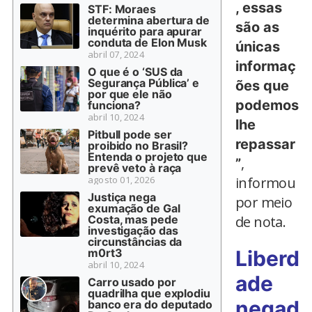
, essas
STF: Moraes
determina abertura de
são as
inquérito para apurar
conduta de Elon Musk
únicas
abril 07, 2024
informaç
O que é o ‘SUS da
Segurança Pública’ e
ões que
por que ele não
podemos
funciona?
abril 10, 2024
lhe
Pitbull pode ser
repassar
proibido no Brasil?
Entenda o projeto que
,
”
prevê veto à raça
agosto 01, 2026
informou
Justiça nega
por meio
exumação de Gal
Costa, mas pede
de nota.
investigação das
circunstâncias da
m0rt3
Liberd
abril 10, 2024
ade
Carro usado por
quadrilha que explodiu
negad
banco era do deputado