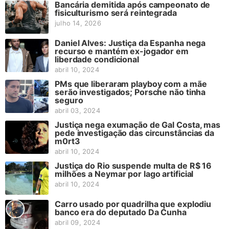
Bancária demitida após campeonato de
fisiculturismo será reintegrada
julho 14, 2026
Daniel Alves: Justiça da Espanha nega
recurso e mantém ex-jogador em
liberdade condicional
abril 10, 2024
PMs que liberaram playboy com a mãe
serão investigados; Porsche não tinha
seguro
abril 03, 2024
Justiça nega exumação de Gal Costa, mas
pede investigação das circunstâncias da
m0rt3
abril 10, 2024
Justiça do Rio suspende multa de R$ 16
milhões a Neymar por lago artificial
abril 10, 2024
Carro usado por quadrilha que explodiu
banco era do deputado Da Cunha
abril 09, 2024