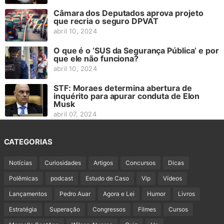
Câmara dos Deputados aprova projeto
que recria o seguro DPVAT
abril 10, 2024
O que é o ‘SUS da Segurança Pública’ e por
que ele não funciona?
abril 10, 2024
STF: Moraes determina abertura de
inquérito para apurar conduta de Elon
Musk
abril 07, 2024
CATEGORIAS
Notícias
Curiosidades
Artigos
Concursos
Dicas
Polêmicas
podcast
Estudo de Caso
Vip
Vídeos
Lançamentos
Pedro Auar
Agora e Lei
Humor
Livros
Estratégia
Superação
Congressos
Filmes
Cursos