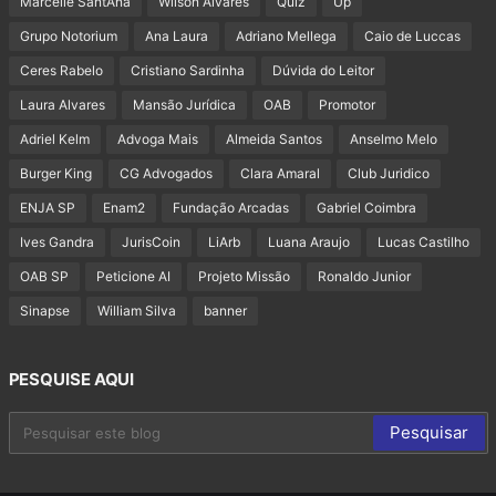
Marcelle SantAna
Wilson Alvares
Quiz
Up
Grupo Notorium
Ana Laura
Adriano Mellega
Caio de Luccas
Ceres Rabelo
Cristiano Sardinha
Dúvida do Leitor
Laura Alvares
Mansão Jurídica
OAB
Promotor
Adriel Kelm
Advoga Mais
Almeida Santos
Anselmo Melo
Burger King
CG Advogados
Clara Amaral
Club Juridico
ENJA SP
Enam2
Fundação Arcadas
Gabriel Coimbra
Ives Gandra
JurisCoin
LiArb
Luana Araujo
Lucas Castilho
OAB SP
Peticione AI
Projeto Missão
Ronaldo Junior
Sinapse
William Silva
banner
PESQUISE AQUI