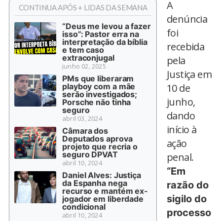
A
CONTINUA APÓS + LIDAS DA SEMANA
denúncia
“Deus me levou a fazer
foi
isso”: Pastor erra na
interpretação da bíblia
recebida
e tem caso
extraconjugal
pela
junho 02, 2025
Justiça em
PMs que liberaram
playboy com a mãe
10 de
serão investigados;
junho,
Porsche não tinha
seguro
dando
abril 03, 2024
início à
Câmara dos
Deputados aprova
ação
projeto que recria o
seguro DPVAT
penal.
abril 10, 2024
“Em
Daniel Alves: Justiça
da Espanha nega
razão do
recurso e mantém ex-
sigilo do
jogador em liberdade
condicional
processo
abril 10, 2024