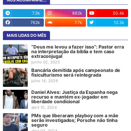
7.3k
882k
50.4k
762k
7.7k
12.3k
MAIS LIDAS DO MÊS
“Deus me levou a fazer isso”: Pastor erra
na interpretação da bíblia e tem caso
extraconjugal
junho 02, 2025
Bancária demitida após campeonato de
fisiculturismo será reintegrada
julho 14, 2026
Daniel Alves: Justiça da Espanha nega
recurso e mantém ex-jogador em
liberdade condicional
abril 10, 2024
PMs que liberaram playboy com a mãe
serão investigados; Porsche não tinha
seguro
abril 03, 2024