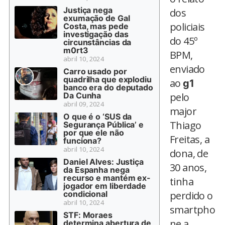
Justiça nega
dos
exumação de Gal
policiais
Costa, mas pede
investigação das
do 45º
circunstâncias da
m0rt3
BPM,
abril 10, 2024
enviado
Carro usado por
quadrilha que explodiu
ao
g1
banco era do deputado
Da Cunha
pelo
abril 09, 2024
major
O que é o ‘SUS da
Thiago
Segurança Pública’ e
por que ele não
Freitas, a
funciona?
abril 10, 2024
dona, de
Daniel Alves: Justiça
30 anos,
da Espanha nega
recurso e mantém ex-
tinha
jogador em liberdade
condicional
perdido o
abril 10, 2024
smartpho
STF: Moraes
ne a
determina abertura de