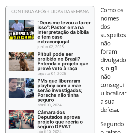
Como os
CONTINUA APÓS + LIDAS DA SEMANA
nomes
“Deus me levou a fazer
dos
isso”: Pastor erra na
interpretação da bíblia
suspeitos
e tem caso
extraconjugal
não
junho 02, 2025
foram
Pitbull pode ser
proibido no Brasil?
divulgado
Entenda o projeto que
s, o
g1
prevê veto à raça
agosto 01, 2026
não
PMs que liberaram
consegui
playboy com a mãe
serão investigados;
u localizar
Porsche não tinha
seguro
a sua
abril 03, 2024
defesa.
Câmara dos
Deputados aprova
projeto que recria o
Segundo
seguro DPVAT
o relato
abril 10, 2024