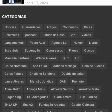
abril 07, 2024
CATEGORIAS
Notícias
Curiosidades
Artigos
Concursos
Dicas
Polêmicas
podcast
Estudo de Caso
Vip
Vídeos
Lançamentos
Pedro Auar
Agora e Lei
Humor
Livros
Estratégia
Superação
Congressos
Filmes
Cursos
Marcelle SantAna
Wilson Alvares
Quiz
Up
Grupo Notorium
Ana Laura
Adriano Mellega
Caio de Luccas
Ceres Rabelo
Cristiano Sardinha
Dúvida do Leitor
Laura Alvares
Mansão Jurídica
OAB
Promotor
Adriel Kelm
Advoga Mais
Almeida Santos
Anselmo Melo
Burger King
CG Advogados
Clara Amaral
Club Juridico
ENJA SP
Enam2
Fundação Arcadas
Gabriel Coimbra