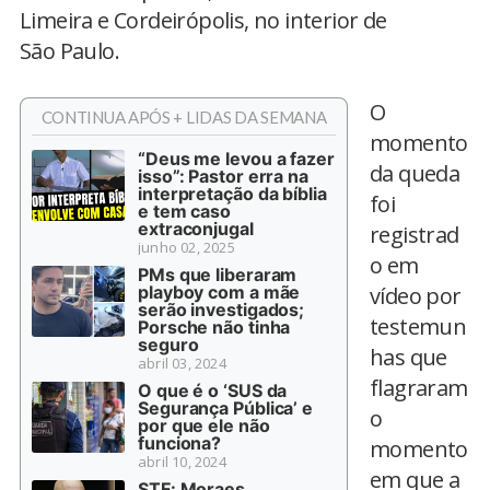
Limeira e Cordeirópolis, no interior de
São Paulo.
O
CONTINUA APÓS + LIDAS DA SEMANA
momento
“Deus me levou a fazer
da queda
isso”: Pastor erra na
interpretação da bíblia
foi
e tem caso
extraconjugal
registrad
junho 02, 2025
o em
PMs que liberaram
playboy com a mãe
vídeo por
serão investigados;
testemun
Porsche não tinha
seguro
has que
abril 03, 2024
flagraram
O que é o ‘SUS da
Segurança Pública’ e
o
por que ele não
funciona?
momento
abril 10, 2024
em que a
STF: Moraes