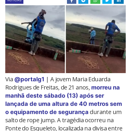
NOTÍCIAS
Via
| A jovem Maria Eduarda
@portalg1
Rodrigues de Freitas, de 21 anos,
morreu na
manhã deste sábado (13) após ser
lançada de uma altura de 40 metros sem
durante um
o equipamento de segurança
salto de rope jump. A tragédia ocorreu na
Ponte do Esqueleto, localizada na divisa entre