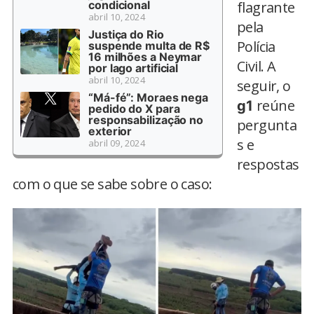
condicional
flagrante
abril 10, 2024
pela
Justiça do Rio
Polícia
suspende multa de R$
16 milhões a Neymar
Civil. A
por lago artificial
abril 10, 2024
seguir, o
“Má-fé”: Moraes nega
reúne
g1
pedido do X para
responsabilização no
pergunta
exterior
s e
abril 09, 2024
respostas
com o que se sabe sobre o caso: