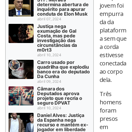
determina abertura de
jovem foi
inquérito para apurar
empurra
conduta de Elon Musk
abril 07, 2024
da da
Justiça nega
plataform
exumação de Gal
Costa, mas pede
a sem que
investigação das
circunstâncias da
a corda
m0rt3
estivesse
abril 10, 2024
Carro usado por
conectada
quadrilha que explodiu
ao corpo
banco era do deputado
Da Cunha
dela.
abril 09, 2024
Câmara dos
Três
Deputados aprova
projeto que recria o
homens
seguro DPVAT
abril 10, 2024
foram
Daniel Alves: Justiça
presos
da Espanha nega
recurso e mantém ex-
em
jogador em liberdade