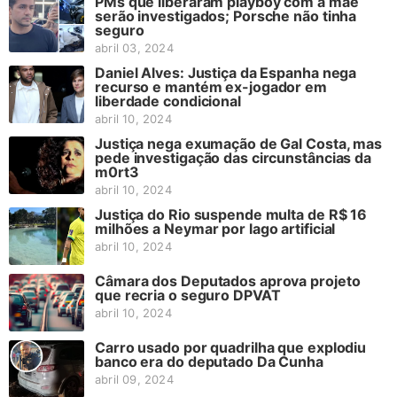
PMs que liberaram playboy com a mãe
serão investigados; Porsche não tinha
seguro
abril 03, 2024
Daniel Alves: Justiça da Espanha nega
recurso e mantém ex-jogador em
liberdade condicional
abril 10, 2024
Justiça nega exumação de Gal Costa, mas
pede investigação das circunstâncias da
m0rt3
abril 10, 2024
Justiça do Rio suspende multa de R$ 16
milhões a Neymar por lago artificial
abril 10, 2024
Câmara dos Deputados aprova projeto
que recria o seguro DPVAT
abril 10, 2024
Carro usado por quadrilha que explodiu
banco era do deputado Da Cunha
abril 09, 2024