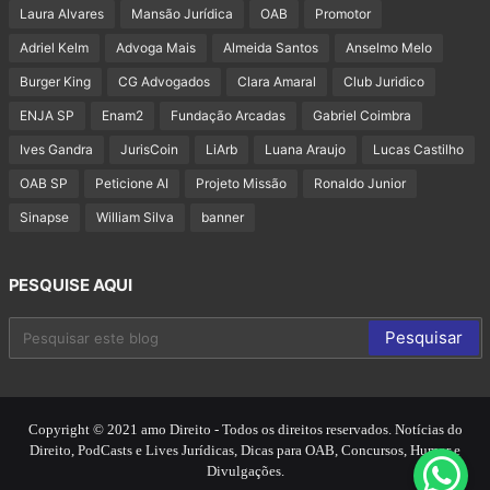
Laura Alvares
Mansão Jurídica
OAB
Promotor
Adriel Kelm
Advoga Mais
Almeida Santos
Anselmo Melo
Burger King
CG Advogados
Clara Amaral
Club Juridico
ENJA SP
Enam2
Fundação Arcadas
Gabriel Coimbra
Ives Gandra
JurisCoin
LiArb
Luana Araujo
Lucas Castilho
OAB SP
Peticione AI
Projeto Missão
Ronaldo Junior
Sinapse
William Silva
banner
PESQUISE AQUI
Copyright © 2021 amo Direito - Todos os direitos reservados. Notícias do
Direito, PodCasts e Lives Jurídicas, Dicas para OAB, Concursos, Humor e
Divulgações.