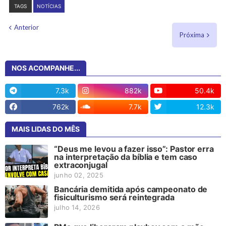
TAGS
NOTÍCIAS
Anterior
Próxima
NOS ACOMPANHE...
7.3k
882k
50.4k
762k
7.7k
12.3k
MAIS LIDAS DO MÊS
“Deus me levou a fazer isso”: Pastor erra
na interpretação da bíblia e tem caso
extraconjugal
junho 02, 2025
Bancária demitida após campeonato de
fisiculturismo será reintegrada
julho 14, 2026