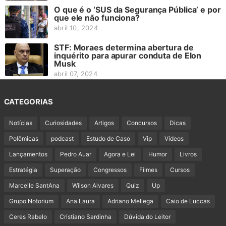
O que é o ‘SUS da Segurança Pública’ e por
que ele não funciona?
abril 10, 2024
STF: Moraes determina abertura de
inquérito para apurar conduta de Elon
Musk
abril 07, 2024
CATEGORIAS
Notícias
Curiosidades
Artigos
Concursos
Dicas
Polêmicas
podcast
Estudo de Caso
Vip
Vídeos
Lançamentos
Pedro Auar
Agora e Lei
Humor
Livros
Estratégia
Superação
Congressos
Filmes
Cursos
Marcelle SantAna
Wilson Alvares
Quiz
Up
Grupo Notorium
Ana Laura
Adriano Mellega
Caio de Luccas
Ceres Rabelo
Cristiano Sardinha
Dúvida do Leitor