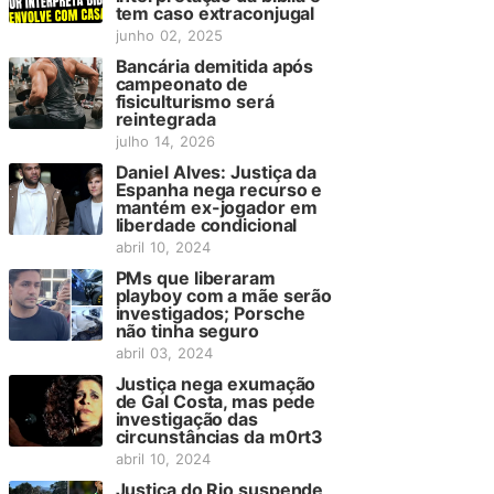
tem caso extraconjugal
junho 02, 2025
Bancária demitida após
campeonato de
fisiculturismo será
reintegrada
julho 14, 2026
Daniel Alves: Justiça da
Espanha nega recurso e
mantém ex-jogador em
liberdade condicional
abril 10, 2024
PMs que liberaram
playboy com a mãe serão
investigados; Porsche
não tinha seguro
abril 03, 2024
Justiça nega exumação
de Gal Costa, mas pede
investigação das
circunstâncias da m0rt3
abril 10, 2024
Justiça do Rio suspende