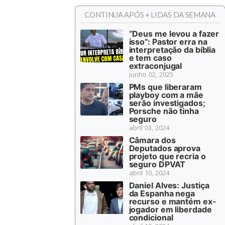
CONTINUA APÓS + LIDAS DA SEMANA
“Deus me levou a fazer
isso”: Pastor erra na
interpretação da bíblia
e tem caso
extraconjugal
junho 02, 2025
PMs que liberaram
playboy com a mãe
serão investigados;
Porsche não tinha
seguro
abril 03, 2024
Câmara dos
Deputados aprova
projeto que recria o
seguro DPVAT
abril 10, 2024
Daniel Alves: Justiça
da Espanha nega
recurso e mantém ex-
jogador em liberdade
condicional