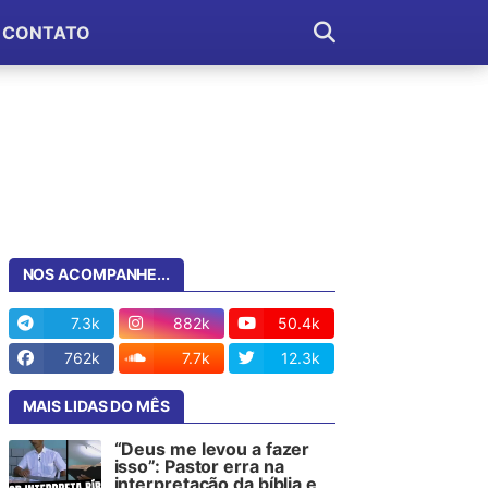
CONTATO
NOS ACOMPANHE...
7.3k
882k
50.4k
762k
7.7k
12.3k
MAIS LIDAS DO MÊS
“Deus me levou a fazer
isso”: Pastor erra na
interpretação da bíblia e