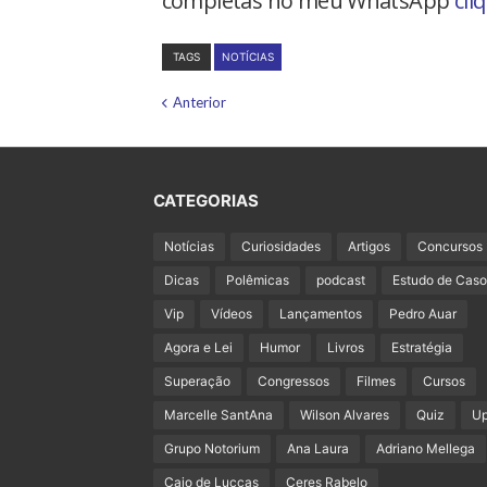
completas no meu WhatsApp
cli
TAGS
NOTÍCIAS
Anterior
CATEGORIAS
Notícias
Curiosidades
Artigos
Concursos
Dicas
Polêmicas
podcast
Estudo de Caso
Vip
Vídeos
Lançamentos
Pedro Auar
Agora e Lei
Humor
Livros
Estratégia
Superação
Congressos
Filmes
Cursos
Marcelle SantAna
Wilson Alvares
Quiz
U
Grupo Notorium
Ana Laura
Adriano Mellega
Caio de Luccas
Ceres Rabelo