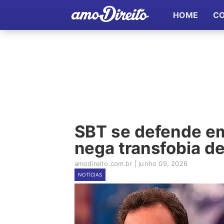
HOME
C
SBT se defende em 
nega transfobia de
amodireito.com.br
|
junho 09, 2026
NOTÍCIAS