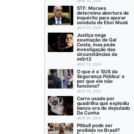
abril 10, 2024
STF: Moraes
determina abertura de
inquérito para apurar
conduta de Elon Musk
abril 07, 2024
Justiça nega
exumação de Gal
Costa, mas pede
investigação das
circunstâncias da
m0rt3
abril 10, 2024
O que é o ‘SUS da
Segurança Pública’ e
por que ele não
funciona?
abril 10, 2024
Carro usado por
quadrilha que explodiu
banco era do deputado
Da Cunha
abril 09, 2024
Pitbull pode ser
proibido no Brasil?